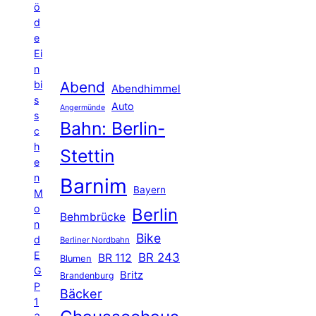
ö
d
e
Ei
n
Abend
bi
Abendhimmel
s
Auto
Angermünde
s
Bahn: Berlin-
c
h
Stettin
e
n
Barnim
Bayern
M
o
Berlin
Behmbrücke
n
Bike
d
Berliner Nordbahn
E
BR 243
BR 112
Blumen
G
Britz
Brandenburg
P
Bäcker
1