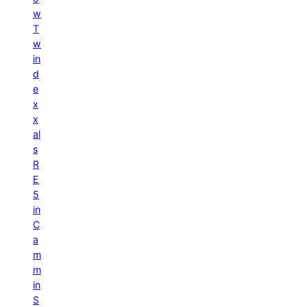
w
T
w
in
d
e
x
x
al
s
R
E
5
in
C
a
m
m
in
S