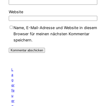
Website
Name, E-Mail-Adresse und Website in diesem
Browser für meinen nächsten Kommentar
speichern.
L
a
g
er
fe
u
er
g