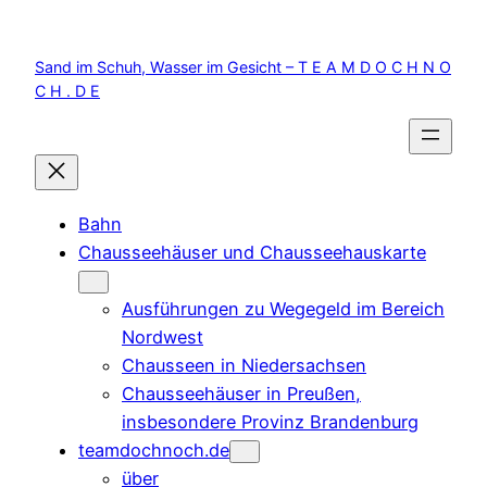
Zum
Inhalt
Sand im Schuh, Wasser im Gesicht – T E A M D O C H N O
springen
C H . D E
Bahn
Chausseehäuser und Chausseehauskarte
Ausführungen zu Wegegeld im Bereich
Nordwest
Chausseen in Niedersachsen
Chausseehäuser in Preußen,
insbesondere Provinz Brandenburg
teamdochnoch.de
über