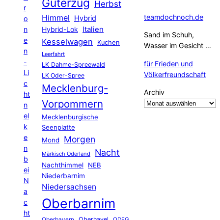
Güterzug
Herbst
r
Himmel
teamdochnoch.de
Hybrid
o
Hybrid-Lok
Italien
n
Sand im Schuh,
e
Kesselwagen
Kuchen
Wasser im Gesicht …
n
Leerfahrt
-
für Frieden und
LK Dahme-Spreewald
Li
Völkerfreundschaft
LK Oder-Spree
c
Mecklenburg-
Archiv
ht
Vorpommern
n
el
Mecklenburgische
k
Seenplatte
e
Morgen
Mond
n
Nacht
Märkisch Oderland
b
Nachthimmel
NEB
ei
Niederbarnim
N
Niedersachsen
a
Oberbarnim
c
ht
Oberhavel
Oberbayern
ODEG