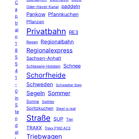
C
paddeln
Oder-Havel-Kanal
a
Pankow
Pfannkuchen
p
Pflanzen
tr
Privatbahn
ai
RE3
n
Regionalbahn
Regen
1
Regionalexpress
8
5
Sachsen-Anhalt
5
Schnee
Schleswig-Holstein
4
Schorfheide
1
Schweden
-
Schwedter Steg
0
Segeln
Sommer
in
Sonne
Splitter
S
Spritzkuchen
Steel is real
te
Straße
n
SUP
Tier
d
TRAXX
Traxx P160 AC3
el
Triebwagen
l