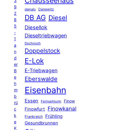
Chausseehaus
3
9
Danewitz
damals
2
DB AG
Diesel
8
5
Diesellok
-
Dieseltriebwagen
1
Dochnoch
a
Doppelstock
n
d
E-Lok
er
E-Triebwagen
B
e
Eberswalde
h
Eisenbahn
m
b
Essen
Finow
Fernsehturm
rü
Finowkanal
Finowfurt
c
k
Frühling
Frankreich
e
Gesundbrunnen
K