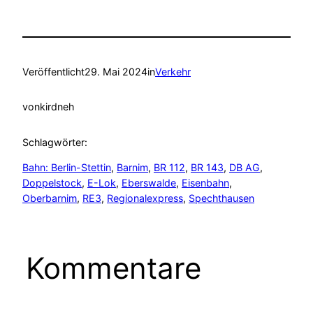
Veröffentlicht
29. Mai 2024
in
Verkehr
von
kirdneh
Schlagwörter:
Bahn: Berlin-Stettin
, 
Barnim
, 
BR 112
, 
BR 143
, 
DB AG
, 
Doppelstock
, 
E-Lok
, 
Eberswalde
, 
Eisenbahn
, 
Oberbarnim
, 
RE3
, 
Regionalexpress
, 
Spechthausen
Kommentare