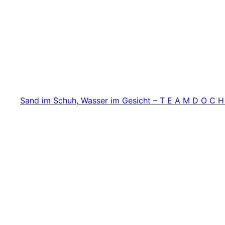
Zum
Inhalt
springen
Sand im Schuh, Wasser im Gesicht – T E A M D O C H