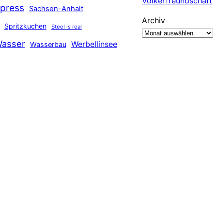
Völkerfreundschaft
press
Sachsen-Anhalt
Archiv
Spritzkuchen
Steel is real
asser
Werbellinsee
Wasserbau