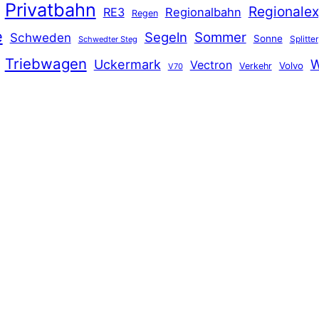
Privatbahn
Regionalex
RE3
Regionalbahn
Regen
e
Segeln
Sommer
Schweden
Sonne
Splitter
Schwedter Steg
Triebwagen
Uckermark
W
Vectron
Volvo
Verkehr
V70