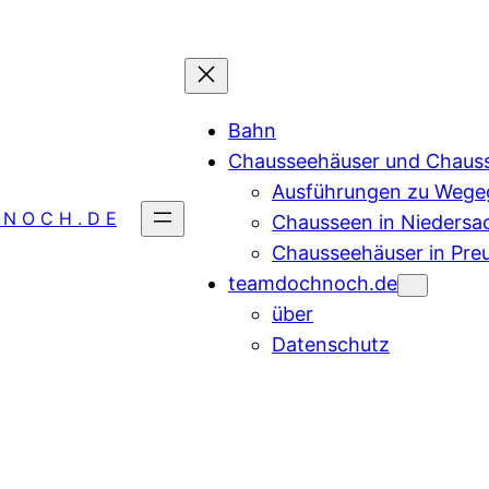
Bahn
Chausseehäuser und Chaus
Ausführungen zu Wegeg
 N O C H . D E
Chausseen in Niedersa
Chausseehäuser in Pre
teamdochnoch.de
über
Datenschutz