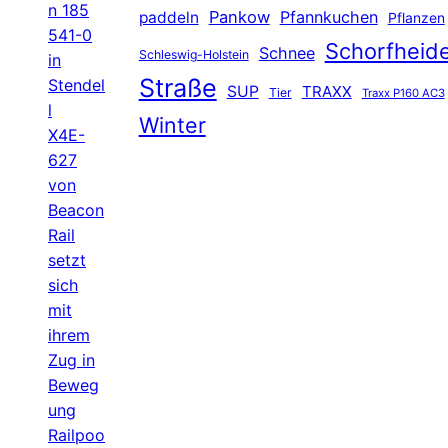
n 185
Pankow
Pfannkuchen
paddeln
Pflanzen
541-0
Schorfheid
Schnee
Schleswig-Holstein
in
Straße
Stendel
SUP
TRAXX
Tier
Traxx P160 AC3
l
Winter
X4E-
627
von
Beacon
Rail
setzt
sich
mit
ihrem
Zug in
Beweg
ung
Railpoo