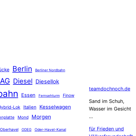
Berlin
ücke
Berliner Nordbahn
 AG
Diesel
Diesellok
teamdochnoch.de
bahn
Essen
Finow
Fernsehturm
Sand im Schuh,
Kesselwagen
Hybrid-Lok
Italien
Wasser im Gesicht
…
Morgen
nplatte
Mond
für Frieden und
Oberhavel
Oder-Havel-Kanal
ODEG