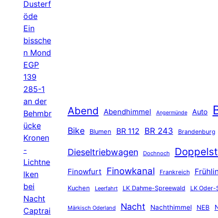
Dusterf
öde
Ein
bissche
n Mond
EGP
139
285-1
an der
B
Abend
Abendhimmel
Auto
Behmbr
Angermünde
ücke
Bike
BR 243
BR 112
Blumen
Brandenburg
Kronen
-
Doppelst
Dieseltriebwagen
Dochnoch
Lichtne
Finowkanal
Finowfurt
Frühli
Frankreich
lken
bei
Kuchen
LK Dahme-Spreewald
LK Oder-
Leerfahrt
Nacht
Nacht
Nachthimmel
NEB
N
Märkisch Oderland
Captrai