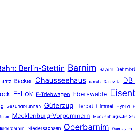
Barnim
ahn: Berlin-Stettin
Behmbr
Bayern
Chausseehaus
DB
Bäcker
Britz
Danewitz
damals
Eisen
E-Lok
ock
Eberswalde
E-Triebwagen
Güterzug
Herbst
Himmel
ng
Gesundbrunnen
Hybrid
Mecklenburg-Vorpommern
Mecklenburgische See
Spree
Oberbarnim
Niedersachsen
iederbarnim
Oberbayern