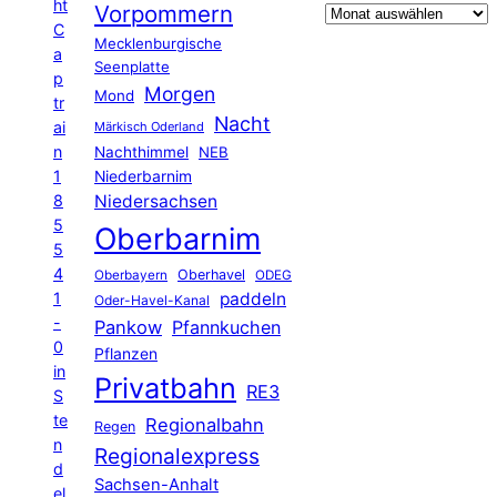
ht
Vorpommern
C
Mecklenburgische
a
Seenplatte
p
Morgen
Mond
tr
Nacht
ai
Märkisch Oderland
n
Nachthimmel
NEB
1
Niederbarnim
8
Niedersachsen
5
Oberbarnim
5
4
Oberhavel
Oberbayern
ODEG
1
paddeln
Oder-Havel-Kanal
-
Pankow
Pfannkuchen
0
Pflanzen
in
Privatbahn
RE3
S
te
Regionalbahn
Regen
n
Regionalexpress
d
Sachsen-Anhalt
el