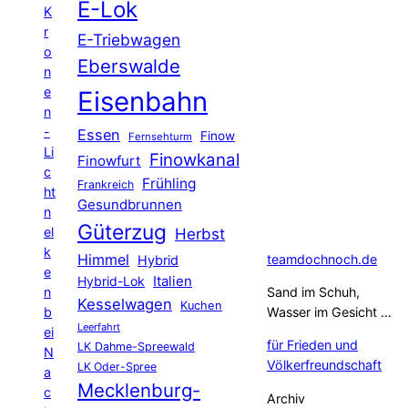
E-Lok
K
r
E-Triebwagen
o
Eberswalde
n
e
Eisenbahn
n
-
Essen
Finow
Fernsehturm
Li
Finowkanal
Finowfurt
c
Frühling
Frankreich
ht
Gesundbrunnen
n
Güterzug
el
Herbst
k
Himmel
teamdochnoch.de
Hybrid
e
Hybrid-Lok
Italien
n
Sand im Schuh,
Kesselwagen
Kuchen
b
Wasser im Gesicht …
Leerfahrt
ei
für Frieden und
LK Dahme-Spreewald
N
Völkerfreundschaft
LK Oder-Spree
a
Mecklenburg-
c
Archiv