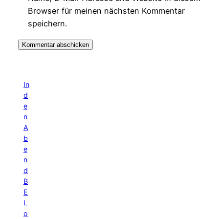
Browser für meinen nächsten Kommentar
speichern.
In
d
e
n
A
b
e
n
d
B
E
L
o