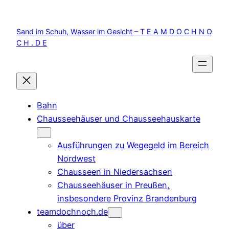
Zum
Inhalt
Sand im Schuh, Wasser im Gesicht – T E A M D O C H N O
springen
C H . D E
Bahn
Chausseehäuser und Chausseehauskarte
Ausführungen zu Wegegeld im Bereich
Nordwest
Chausseen in Niedersachsen
Chausseehäuser in Preußen,
insbesondere Provinz Brandenburg
teamdochnoch.de
über