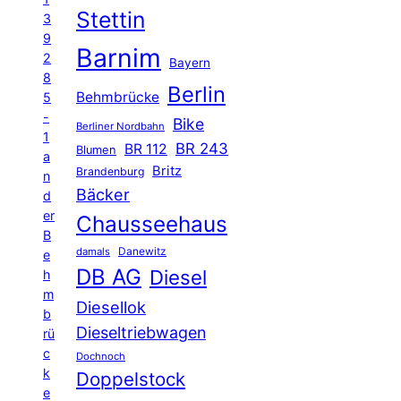
Stettin
3
9
Barnim
2
Bayern
8
Berlin
Behmbrücke
5
-
Bike
Berliner Nordbahn
1
BR 243
BR 112
Blumen
a
Britz
Brandenburg
n
Bäcker
d
er
Chausseehaus
B
Danewitz
damals
e
DB AG
Diesel
h
m
Diesellok
b
Dieseltriebwagen
rü
c
Dochnoch
k
Doppelstock
e