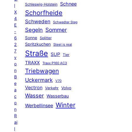
Schnee
Schleswig-Holstein
l
Schorfheide
X
4
Schweden
Schwedter Steg
E
Segeln
Sommer
-
6
Sonne
Splitter
Spritzkuchen
2
Steel is real
7
Straße
SUP
Tier
v
TRAXX
Traxx P160 AC3
o
Triebwagen
n
B
Uckermark
V70
e
Vectron
Volvo
Verkehr
a
Wasser
Wasserbau
c
o
Winter
Werbellinsee
n
R
ai
l