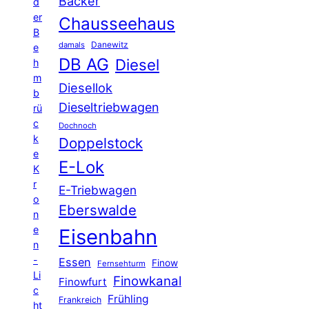
Bäcker
d
er
Chausseehaus
B
Danewitz
damals
e
DB AG
Diesel
h
m
Diesellok
b
Dieseltriebwagen
rü
c
Dochnoch
k
Doppelstock
e
E-Lok
K
r
E-Triebwagen
o
Eberswalde
n
e
Eisenbahn
n
-
Essen
Finow
Fernsehturm
Li
Finowkanal
Finowfurt
c
Frühling
Frankreich
ht