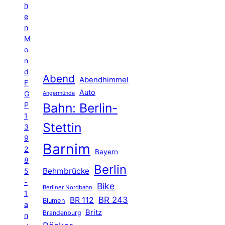
h
e
n
M
o
n
d
Abend
Abendhimmel
E
Auto
G
Angermünde
P
Bahn: Berlin-
1
Stettin
3
9
Barnim
2
Bayern
8
Berlin
Behmbrücke
5
-
Bike
Berliner Nordbahn
1
BR 243
BR 112
Blumen
a
Britz
Brandenburg
n