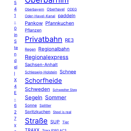
5
4
Oberhavel
Oberbayern
ODEG
1
paddeln
Oder-Havel-Kanal
-
Pankow
Pfannkuchen
0
Pflanzen
in
Privatbahn
RE3
S
te
Regionalbahn
Regen
n
Regionalexpress
d
Sachsen-Anhalt
el
Schnee
Schleswig-Holstein
l
Schorfheide
X
4
Schweden
Schwedter Steg
E
Segeln
Sommer
-
6
Sonne
Splitter
Spritzkuchen
2
Steel is real
7
Straße
SUP
Tier
v
TRAXX
Traxx P160 AC3