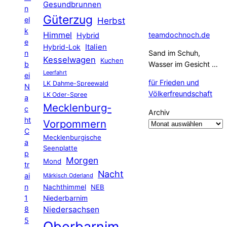
Gesundbrunnen
n
Güterzug
el
Herbst
k
Himmel
teamdochnoch.de
Hybrid
e
Hybrid-Lok
Italien
n
Sand im Schuh,
Kesselwagen
Kuchen
b
Wasser im Gesicht …
Leerfahrt
ei
für Frieden und
LK Dahme-Spreewald
N
Völkerfreundschaft
LK Oder-Spree
a
Mecklenburg-
c
Archiv
ht
Vorpommern
C
Mecklenburgische
a
Seenplatte
p
Morgen
Mond
tr
Nacht
ai
Märkisch Oderland
n
Nachthimmel
NEB
1
Niederbarnim
8
Niedersachsen
5
Oberbarnim