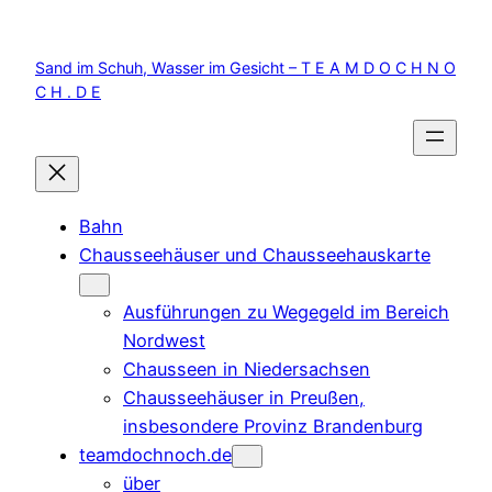
Zum
Inhalt
Sand im Schuh, Wasser im Gesicht – T E A M D O C H N O
springen
C H . D E
Bahn
Chausseehäuser und Chausseehauskarte
Ausführungen zu Wegegeld im Bereich
Nordwest
Chausseen in Niedersachsen
Chausseehäuser in Preußen,
insbesondere Provinz Brandenburg
teamdochnoch.de
über