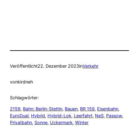
Veröffentlicht
22. Dezember 2023
in
Verkehr
von
kirdneh
Schlagwörter:
2159
, 
Bahn: Berlin-Stettin
, 
Bauen
, 
BR 159
, 
Eisenbahn
, 
EuroDual
, 
Hybrid
, 
Hybrid-Lok
, 
Leerfahrt
, 
NeS
, 
Passow
, 
Privatbahn
, 
Sonne
, 
Uckermark
, 
Winter