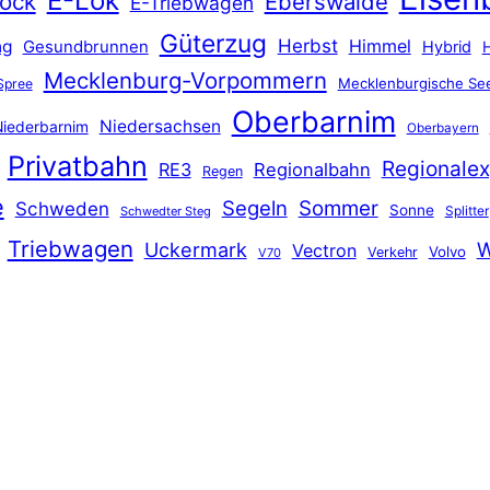
E-Lok
ock
Eberswalde
E-Triebwagen
Güterzug
Herbst
Himmel
ng
Gesundbrunnen
Hybrid
Mecklenburg-Vorpommern
Mecklenburgische See
Spree
Oberbarnim
Niedersachsen
iederbarnim
Oberbayern
Privatbahn
Regionalex
RE3
Regionalbahn
Regen
e
Segeln
Sommer
Schweden
Sonne
Splitter
Schwedter Steg
Triebwagen
Uckermark
W
Vectron
Volvo
Verkehr
V70