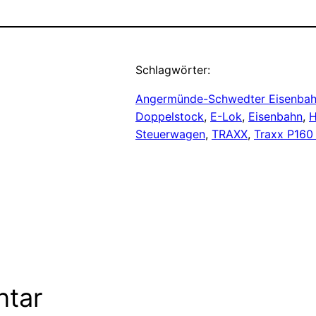
Schlagwörter:
Angermünde-Schwedter Eisenba
Doppelstock
, 
E-Lok
, 
Eisenbahn
, 
H
Steuerwagen
, 
TRAXX
, 
Traxx P160
ntar