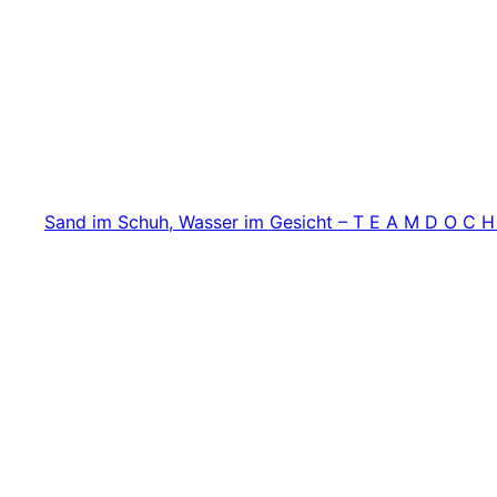
Zum
Inhalt
springen
Sand im Schuh, Wasser im Gesicht – T E A M D O C H