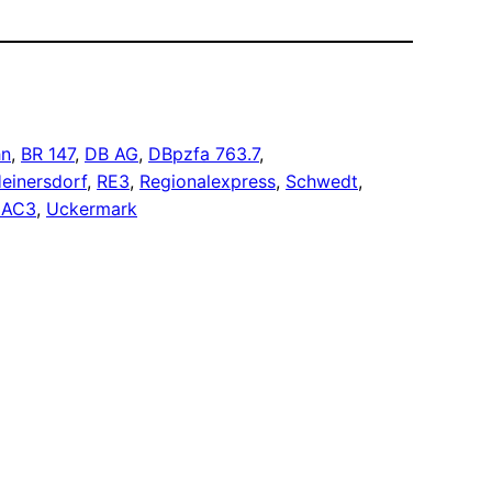
hn
, 
BR 147
, 
DB AG
, 
DBpzfa 763.7
, 
einersdorf
, 
RE3
, 
Regionalexpress
, 
Schwedt
, 
 AC3
, 
Uckermark