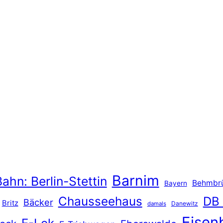
Barnim
ahn: Berlin-Stettin
Behmbr
Bayern
Chausseehaus
DB
Bäcker
Britz
Danewitz
damals
Eisen