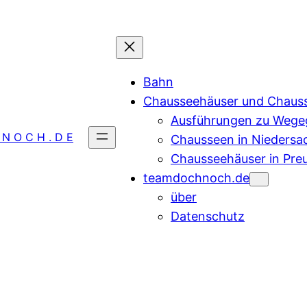
Bahn
Chausseehäuser und Chaus
Ausführungen zu Wegeg
 N O C H . D E
Chausseen in Niedersa
Chausseehäuser in Pre
teamdochnoch.de
über
Datenschutz