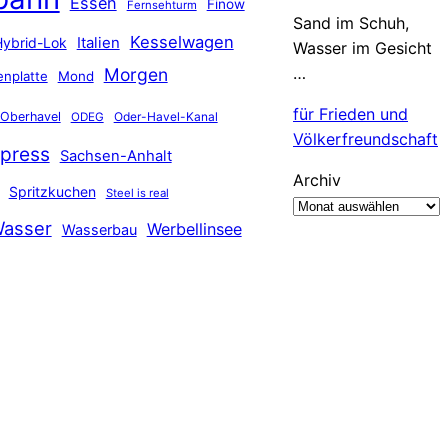
Essen
Finow
Fernsehturm
Sand im Schuh,
Kesselwagen
Hybrid-Lok
Italien
Wasser im Gesicht
…
Morgen
nplatte
Mond
für Frieden und
Oberhavel
Oder-Havel-Kanal
ODEG
Völkerfreundschaft
press
Sachsen-Anhalt
Archiv
Spritzkuchen
Steel is real
asser
Werbellinsee
Wasserbau