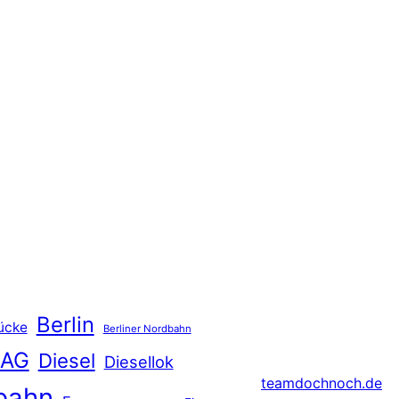
Berlin
ücke
Berliner Nordbahn
 AG
Diesel
Diesellok
teamdochnoch.de
bahn