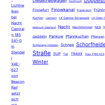
Doppelst
Dieseltriebwagen
Dochnoch
Lichtne
Finowkanal
Finowfurt
Frühli
Frankreich
lken
bei
Kuchen
LK Dahme-Spreewald
LK Oder-
Leerfahrt
Nacht
Nacht
Nachthimmel
NEB
N
Märkisch Oderland
Captrai
n 185
Pankow
Pfannkuchen
paddeln
Pflanzen
541-0
Schorfheid
Schnee
Schleswig-Holstein
in
Straße
Stendel
SUP
TRAXX
Tier
Traxx P160 AC3
l
Winter
X4E-
627
von
Beacon
Rail
setzt
sich
mit