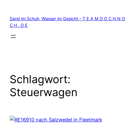
Zum
Inhalt
Sand im Schuh, Wasser im Gesicht – T E A M D O C H N O
springen
C H . D E
Schlagwort:
Steuerwagen