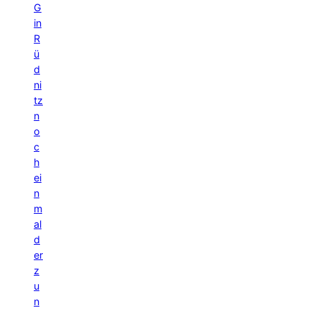
G
in
R
ü
d
ni
tz
n
o
c
h
ei
n
m
al
d
er
z
u
n