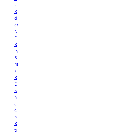
-
B
d
er
N
E
B
in
B
rit
z
R
E
5
n
a
c
h
S
tr