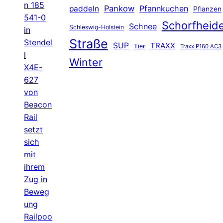
n 185
Pankow
Pfannkuchen
paddeln
Pflanzen
541-0
Schorfheid
Schnee
Schleswig-Holstein
in
Straße
Stendel
SUP
TRAXX
Tier
Traxx P160 AC3
l
Winter
X4E-
627
von
Beacon
Rail
setzt
sich
mit
ihrem
Zug in
Beweg
ung
Railpoo