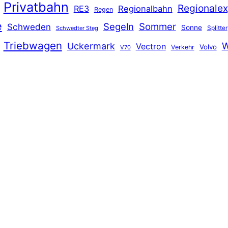
Privatbahn
Regionalex
RE3
Regionalbahn
Regen
e
Segeln
Sommer
Schweden
Sonne
Splitter
Schwedter Steg
Triebwagen
Uckermark
W
Vectron
Volvo
Verkehr
V70