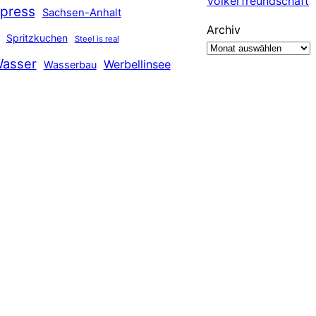
Völkerfreundschaft
press
Sachsen-Anhalt
Archiv
Spritzkuchen
Steel is real
asser
Werbellinsee
Wasserbau