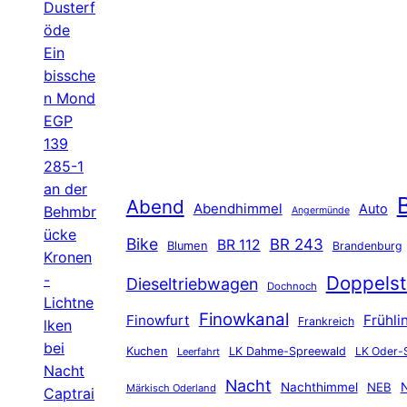
Dusterf
öde
Ein
bissche
n Mond
EGP
139
285-1
an der
B
Abend
Abendhimmel
Auto
Behmbr
Angermünde
ücke
Bike
BR 243
BR 112
Blumen
Brandenburg
Kronen
-
Doppelst
Dieseltriebwagen
Dochnoch
Lichtne
Finowkanal
Finowfurt
Frühli
Frankreich
lken
bei
Kuchen
LK Dahme-Spreewald
LK Oder-
Leerfahrt
Nacht
Nacht
Nachthimmel
NEB
N
Märkisch Oderland
Captrai