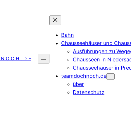
Bahn
Chausseehäuser und Chaus
Ausführungen zu Wegeg
 N O C H . D E
Chausseen in Niedersa
Chausseehäuser in Pre
teamdochnoch.de
über
Datenschutz