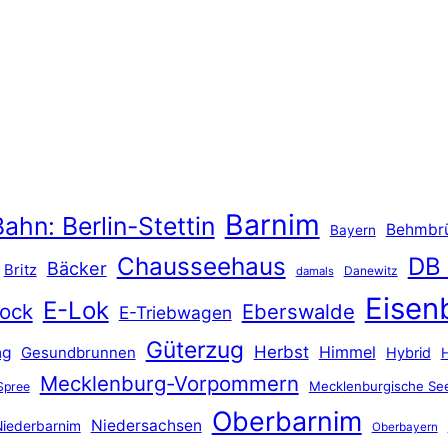
Barnim
ahn: Berlin-Stettin
Behmbr
Bayern
Chausseehaus
DB
Bäcker
Britz
Danewitz
damals
Eisen
E-Lok
ock
Eberswalde
E-Triebwagen
Güterzug
Herbst
Himmel
ng
Gesundbrunnen
Hybrid
Mecklenburg-Vorpommern
Mecklenburgische See
Spree
Oberbarnim
Niedersachsen
iederbarnim
Oberbayern