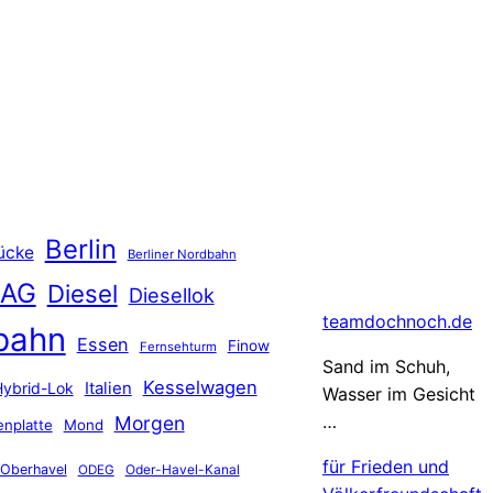
Berlin
ücke
Berliner Nordbahn
 AG
Diesel
Diesellok
teamdochnoch.de
bahn
Essen
Finow
Fernsehturm
Sand im Schuh,
Kesselwagen
Hybrid-Lok
Italien
Wasser im Gesicht
…
Morgen
nplatte
Mond
für Frieden und
Oberhavel
Oder-Havel-Kanal
ODEG