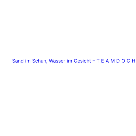
Zum
Inhalt
springen
Sand im Schuh, Wasser im Gesicht – T E A M D O C H