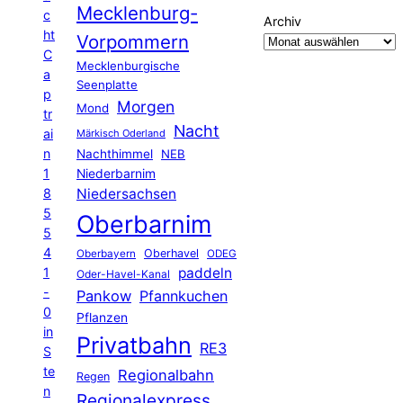
Mecklenburg-
c
Archiv
ht
Vorpommern
C
Mecklenburgische
a
Seenplatte
p
Morgen
Mond
tr
Nacht
ai
Märkisch Oderland
n
Nachthimmel
NEB
1
Niederbarnim
8
Niedersachsen
5
Oberbarnim
5
4
Oberhavel
Oberbayern
ODEG
1
paddeln
Oder-Havel-Kanal
-
Pankow
Pfannkuchen
0
Pflanzen
in
Privatbahn
RE3
S
te
Regionalbahn
Regen
n
Regionalexpress