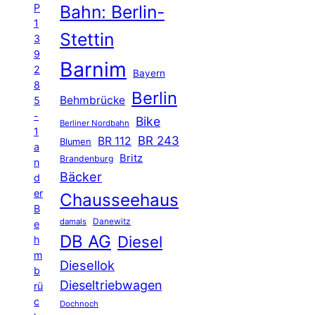
P
Bahn: Berlin-
1
Stettin
3
9
Barnim
2
Bayern
8
Berlin
Behmbrücke
5
-
Bike
Berliner Nordbahn
1
BR 243
BR 112
Blumen
a
Britz
Brandenburg
n
Bäcker
d
er
Chausseehaus
B
Danewitz
damals
e
DB AG
Diesel
h
m
Diesellok
b
Dieseltriebwagen
rü
c
Dochnoch