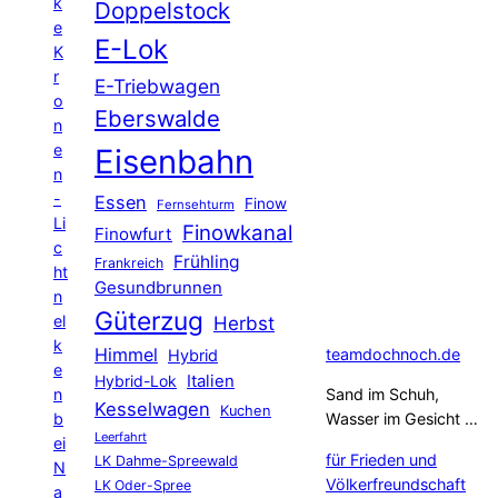
k
Doppelstock
e
E-Lok
K
r
E-Triebwagen
o
Eberswalde
n
e
Eisenbahn
n
-
Essen
Finow
Fernsehturm
Li
Finowkanal
Finowfurt
c
Frühling
Frankreich
ht
Gesundbrunnen
n
Güterzug
el
Herbst
k
Himmel
teamdochnoch.de
Hybrid
e
Hybrid-Lok
Italien
n
Sand im Schuh,
Kesselwagen
Kuchen
b
Wasser im Gesicht …
Leerfahrt
ei
für Frieden und
LK Dahme-Spreewald
N
Völkerfreundschaft
LK Oder-Spree
a