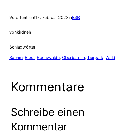
Veröffentlicht
14. Februar 2023
in
B3B
von
kirdneh
Schlagwörter:
Barnim
, 
Biber
, 
Eberswalde
, 
Oberbarnim
, 
Tierpark
, 
Wald
Kommentare
Schreibe einen
Kommentar