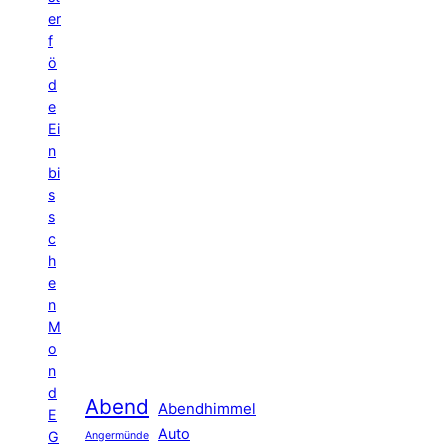
er
f
ö
d
e
Ei
n
bi
s
s
c
h
e
n
M
o
n
d
Abend
Abendhimmel
E
Auto
G
Angermünde