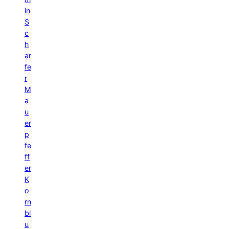
in
S
c
h
ar
fe
r
M
a
u
er
p
fe
ff
er
K
o
rn
bl
u