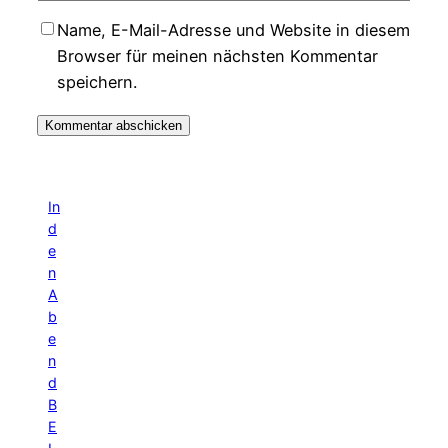
Name, E-Mail-Adresse und Website in diesem
Browser für meinen nächsten Kommentar
speichern.
In
d
e
n
A
b
e
n
d
B
E