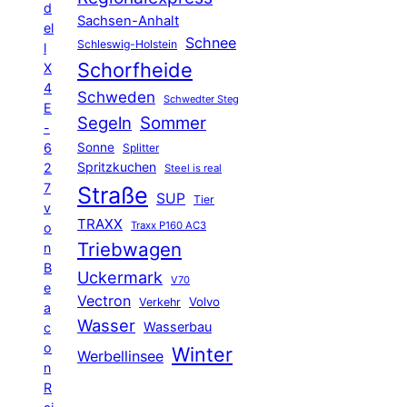
d
Sachsen-Anhalt
el
Schnee
Schleswig-Holstein
l
Schorfheide
X
4
Schweden
Schwedter Steg
E
Segeln
Sommer
-
6
Sonne
Splitter
Spritzkuchen
2
Steel is real
7
Straße
SUP
Tier
v
TRAXX
Traxx P160 AC3
o
Triebwagen
n
B
Uckermark
V70
e
Vectron
Volvo
Verkehr
a
Wasser
Wasserbau
c
o
Winter
Werbellinsee
n
R