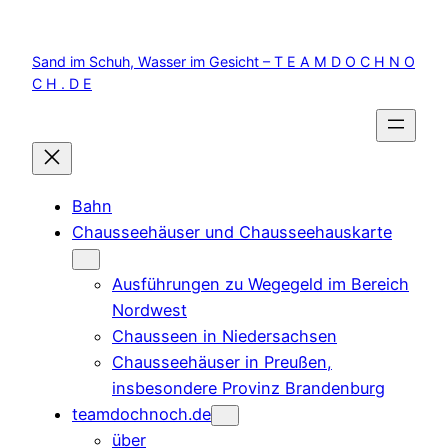
Zum
Inhalt
Sand im Schuh, Wasser im Gesicht – T E A M D O C H N O
springen
C H . D E
Bahn
Chausseehäuser und Chausseehauskarte
Ausführungen zu Wegegeld im Bereich
Nordwest
Chausseen in Niedersachsen
Chausseehäuser in Preußen,
insbesondere Provinz Brandenburg
teamdochnoch.de
über