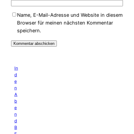
Name, E-Mail-Adresse und Website in diesem
Browser für meinen nächsten Kommentar
speichern.
In
d
e
n
A
b
e
n
d
B
E