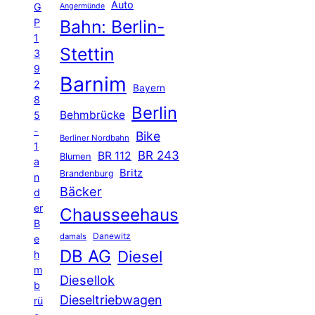
Auto
G
Angermünde
P
Bahn: Berlin-
1
Stettin
3
9
Barnim
2
Bayern
8
Berlin
Behmbrücke
5
-
Bike
Berliner Nordbahn
1
BR 243
BR 112
Blumen
a
Britz
Brandenburg
n
Bäcker
d
er
Chausseehaus
B
Danewitz
damals
e
DB AG
Diesel
h
m
Diesellok
b
Dieseltriebwagen
rü