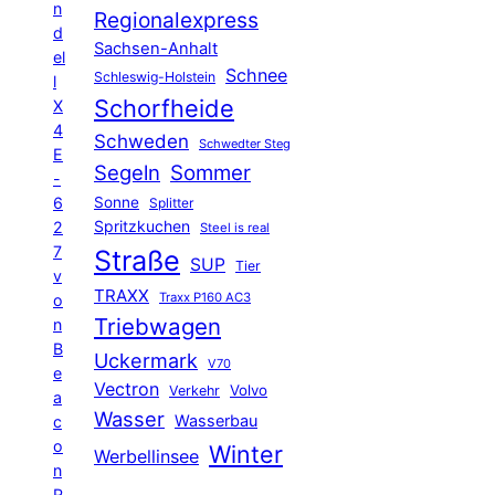
n
Regionalexpress
d
Sachsen-Anhalt
el
Schnee
Schleswig-Holstein
l
Schorfheide
X
4
Schweden
Schwedter Steg
E
Segeln
Sommer
-
6
Sonne
Splitter
Spritzkuchen
2
Steel is real
7
Straße
SUP
Tier
v
TRAXX
Traxx P160 AC3
o
Triebwagen
n
B
Uckermark
V70
e
Vectron
Volvo
Verkehr
a
Wasser
Wasserbau
c
o
Winter
Werbellinsee
n
R