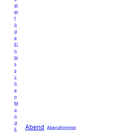
st
er
f
ö
d
e
Ei
n
bi
s
s
c
h
e
n
M
o
n
d
Abend
Abendhimmel
E