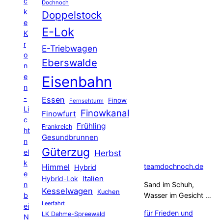
c
Dochnoch
k
Doppelstock
e
E-Lok
K
r
E-Triebwagen
o
Eberswalde
n
e
Eisenbahn
n
-
Essen
Finow
Fernsehturm
Li
Finowkanal
Finowfurt
c
Frühling
Frankreich
ht
Gesundbrunnen
n
Güterzug
el
Herbst
k
Himmel
teamdochnoch.de
Hybrid
e
Hybrid-Lok
Italien
n
Sand im Schuh,
Kesselwagen
Kuchen
b
Wasser im Gesicht …
Leerfahrt
ei
für Frieden und
LK Dahme-Spreewald
N