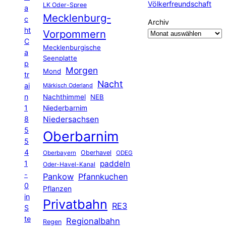
Völkerfreundschaft
LK Oder-Spree
a
Mecklenburg-
c
Archiv
ht
Vorpommern
C
Mecklenburgische
a
Seenplatte
p
Morgen
Mond
tr
Nacht
ai
Märkisch Oderland
n
Nachthimmel
NEB
1
Niederbarnim
8
Niedersachsen
5
Oberbarnim
5
4
Oberhavel
Oberbayern
ODEG
1
paddeln
Oder-Havel-Kanal
-
Pankow
Pfannkuchen
0
Pflanzen
in
Privatbahn
RE3
S
te
Regionalbahn
Regen