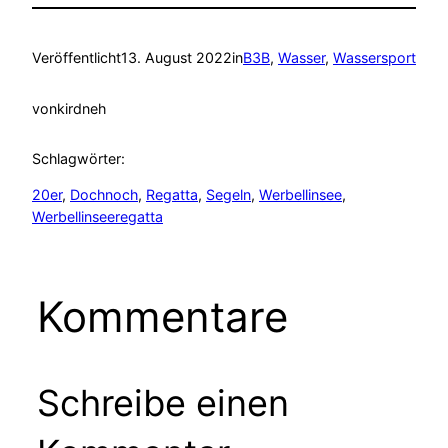
Veröffentlicht
13. August 2022
in
B3B
, 
Wasser
, 
Wassersport
von
kirdneh
Schlagwörter:
20er
, 
Dochnoch
, 
Regatta
, 
Segeln
, 
Werbellinsee
, 
Werbellinseeregatta
Kommentare
Schreibe einen