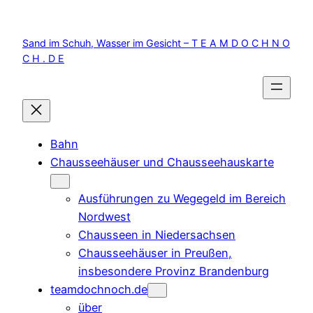
Zum
Inhalt
Sand im Schuh, Wasser im Gesicht – T E A M D O C H N O
springen
C H . D E
Bahn
Chausseehäuser und Chausseehauskarte
Ausführungen zu Wegegeld im Bereich
Nordwest
Chausseen in Niedersachsen
Chausseehäuser in Preußen,
insbesondere Provinz Brandenburg
teamdochnoch.de
über