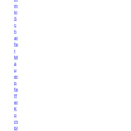
m
in
S
c
h
ar
fe
r
M
a
u
er
p
fe
ff
er
K
o
rn
bl