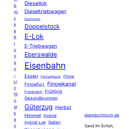
Diesellok
b
Dieseltriebwagen
rü
c
Dochnoch
k
Doppelstock
e
E-Lok
K
r
E-Triebwagen
o
Eberswalde
n
e
Eisenbahn
n
-
Essen
Finow
Fernsehturm
Li
Finowkanal
Finowfurt
c
Frühling
Frankreich
ht
Gesundbrunnen
n
Güterzug
el
Herbst
k
Himmel
teamdochnoch.de
Hybrid
e
Hybrid-Lok
Italien
n
Sand im Schuh,