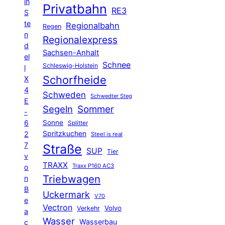
in
Privatbahn
RE3
S
te
Regionalbahn
Regen
n
Regionalexpress
d
Sachsen-Anhalt
el
Schnee
Schleswig-Holstein
l
Schorfheide
X
4
Schweden
Schwedter Steg
E
Segeln
Sommer
-
6
Sonne
Splitter
Spritzkuchen
2
Steel is real
7
Straße
SUP
Tier
v
TRAXX
Traxx P160 AC3
o
Triebwagen
n
B
Uckermark
V70
e
Vectron
Volvo
Verkehr
a
Wasser
Wasserbau
c