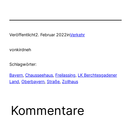
Veröffentlicht
2. Februar 2022
in
Verkehr
von
kirdneh
Schlagwörter:
Bayern
, 
Chausseehaus
, 
Freilassing
, 
LK Berchtesgadener
Land
, 
Oberbayern
, 
Straße
, 
Zollhaus
Kommentare