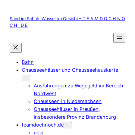
Zum
Inhalt
Sand im Schuh, Wasser im Gesicht – T E A M D O C H N O
springen
C H . D E
Bahn
Chausseehäuser und Chausseehauskarte
Ausführungen zu Wegegeld im Bereich
Nordwest
Chausseen in Niedersachsen
Chausseehäuser in Preußen,
insbesondere Provinz Brandenburg
teamdochnoch.de
über