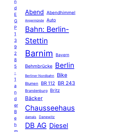
n
d
Abend
Abendhimmel
E
Auto
G
Angermünde
P
Bahn: Berlin-
1
Stettin
3
9
Barnim
2
Bayern
8
Berlin
Behmbrücke
5
-
Bike
Berliner Nordbahn
1
BR 243
BR 112
Blumen
a
Britz
Brandenburg
n
Bäcker
d
er
Chausseehaus
B
Danewitz
damals
e
DB AG
Diesel
h
m