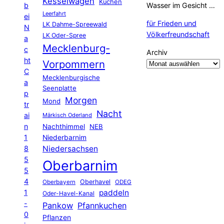
Kesselwagen
Kuchen
b
Wasser im Gesicht …
Leerfahrt
ei
für Frieden und
LK Dahme-Spreewald
N
Völkerfreundschaft
LK Oder-Spree
a
Mecklenburg-
c
Archiv
ht
Vorpommern
C
Mecklenburgische
a
Seenplatte
p
Morgen
Mond
tr
Nacht
ai
Märkisch Oderland
n
Nachthimmel
NEB
1
Niederbarnim
8
Niedersachsen
5
Oberbarnim
5
4
Oberhavel
Oberbayern
ODEG
1
paddeln
Oder-Havel-Kanal
-
Pankow
Pfannkuchen
0
Pflanzen