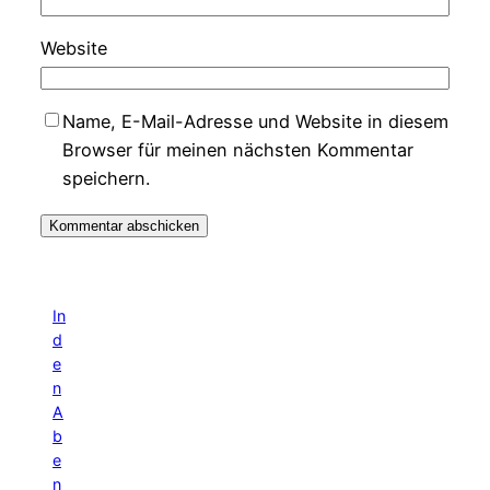
Website
Name, E-Mail-Adresse und Website in diesem
Browser für meinen nächsten Kommentar
speichern.
In
d
e
n
A
b
e
n