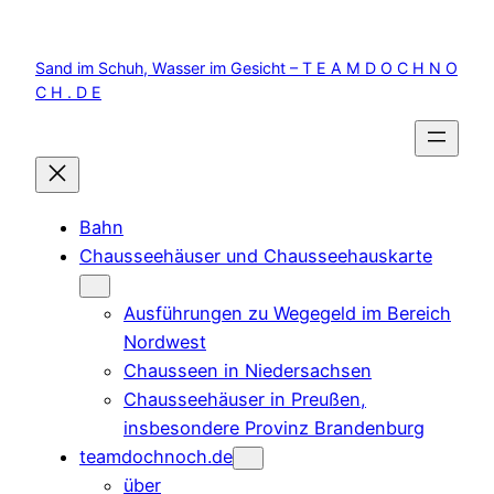
Zum
Inhalt
Sand im Schuh, Wasser im Gesicht – T E A M D O C H N O
springen
C H . D E
Bahn
Chausseehäuser und Chausseehauskarte
Ausführungen zu Wegegeld im Bereich
Nordwest
Chausseen in Niedersachsen
Chausseehäuser in Preußen,
insbesondere Provinz Brandenburg
teamdochnoch.de
über