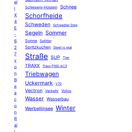
el
Schnee
Schleswig-Holstein
l
Schorfheide
X
4
Schweden
Schwedter Steg
E
Segeln
Sommer
-
6
Sonne
Splitter
Spritzkuchen
2
Steel is real
7
Straße
SUP
Tier
v
TRAXX
Traxx P160 AC3
o
Triebwagen
n
B
Uckermark
V70
e
Vectron
Volvo
Verkehr
a
Wasser
Wasserbau
c
o
Winter
Werbellinsee
n
R
ai
l