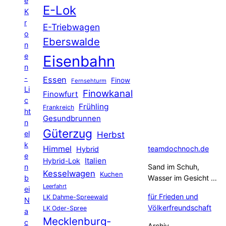
e
E-Lok
K
r
E-Triebwagen
o
Eberswalde
n
e
Eisenbahn
n
-
Essen
Finow
Fernsehturm
Li
Finowkanal
Finowfurt
c
Frühling
Frankreich
ht
Gesundbrunnen
n
Güterzug
el
Herbst
k
Himmel
teamdochnoch.de
Hybrid
e
Hybrid-Lok
Italien
n
Sand im Schuh,
Kesselwagen
Kuchen
b
Wasser im Gesicht …
Leerfahrt
ei
für Frieden und
LK Dahme-Spreewald
N
Völkerfreundschaft
LK Oder-Spree
a
Mecklenburg-
c
Archiv