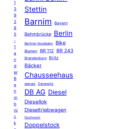
1
Stettin
3
9
Barnim
2
Bayern
8
Berlin
Behmbrücke
5
-
Bike
Berliner Nordbahn
1
BR 243
BR 112
Blumen
a
Britz
Brandenburg
n
Bäcker
d
er
Chausseehaus
B
Danewitz
damals
e
DB AG
Diesel
h
m
Diesellok
b
Dieseltriebwagen
rü
c
Dochnoch
k
Doppelstock