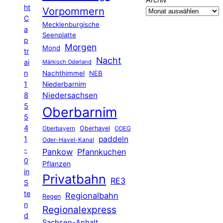
ht
Vorpommern
C
Mecklenburgische
a
Seenplatte
p
Morgen
Mond
tr
Nacht
ai
Märkisch Oderland
n
Nachthimmel
NEB
1
Niederbarnim
8
Niedersachsen
5
Oberbarnim
5
4
Oberhavel
Oberbayern
ODEG
1
paddeln
Oder-Havel-Kanal
-
Pankow
Pfannkuchen
0
Pflanzen
in
Privatbahn
RE3
S
te
Regionalbahn
Regen
n
Regionalexpress
d
Sachsen-Anhalt