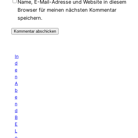
Name, E-Mail-Adresse und Website in diesem
Browser für meinen nächsten Kommentar
speichern.
In
d
e
n
A
b
e
n
d
B
E
L
o