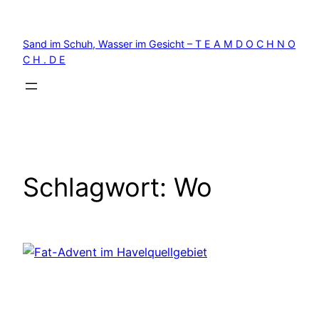
Zum
Inhalt
Sand im Schuh, Wasser im Gesicht – T E A M D O C H N O
springen
C H . D E
Schlagwort:
Wo