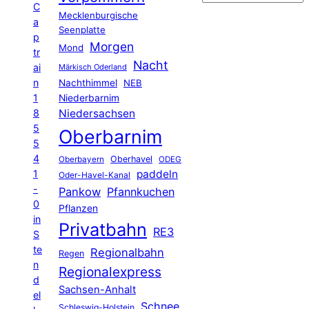
C
Mecklenburgische
a
Seenplatte
p
Morgen
Mond
tr
Nacht
ai
Märkisch Oderland
n
Nachthimmel
NEB
1
Niederbarnim
8
Niedersachsen
5
Oberbarnim
5
4
Oberhavel
Oberbayern
ODEG
1
paddeln
Oder-Havel-Kanal
-
Pankow
Pfannkuchen
0
Pflanzen
in
Privatbahn
RE3
S
te
Regionalbahn
Regen
n
Regionalexpress
d
Sachsen-Anhalt
el
Schnee
Schleswig-Holstein