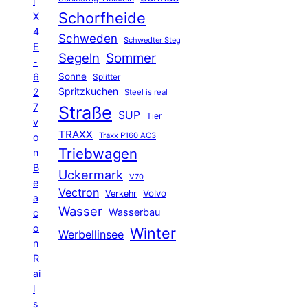
l
Schorfheide
X
4
Schweden
Schwedter Steg
E
Segeln
Sommer
-
6
Sonne
Splitter
Spritzkuchen
2
Steel is real
7
Straße
SUP
Tier
v
TRAXX
Traxx P160 AC3
o
Triebwagen
n
B
Uckermark
V70
e
Vectron
Volvo
Verkehr
a
Wasser
Wasserbau
c
o
Winter
Werbellinsee
n
R
ai
l
s