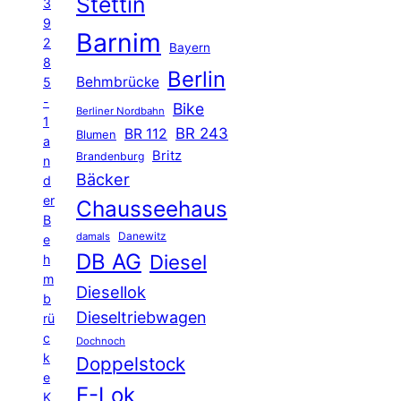
Stettin
3
9
Barnim
2
Bayern
8
Berlin
Behmbrücke
5
-
Bike
Berliner Nordbahn
1
BR 243
BR 112
Blumen
a
Britz
Brandenburg
n
Bäcker
d
er
Chausseehaus
B
Danewitz
damals
e
DB AG
Diesel
h
m
Diesellok
b
Dieseltriebwagen
rü
c
Dochnoch
k
Doppelstock
e
E-Lok
K