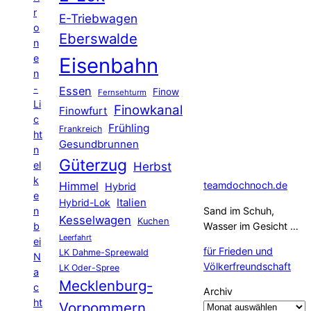
r
E-Triebwagen
o
Eberswalde
n
e
Eisenbahn
n
-
Essen
Finow
Fernsehturm
Li
Finowkanal
Finowfurt
c
Frühling
Frankreich
ht
Gesundbrunnen
n
Güterzug
el
Herbst
k
Himmel
teamdochnoch.de
Hybrid
e
Hybrid-Lok
Italien
n
Sand im Schuh,
Kesselwagen
Kuchen
b
Wasser im Gesicht …
Leerfahrt
ei
für Frieden und
LK Dahme-Spreewald
N
Völkerfreundschaft
LK Oder-Spree
a
Mecklenburg-
c
Archiv
ht
Vorpommern