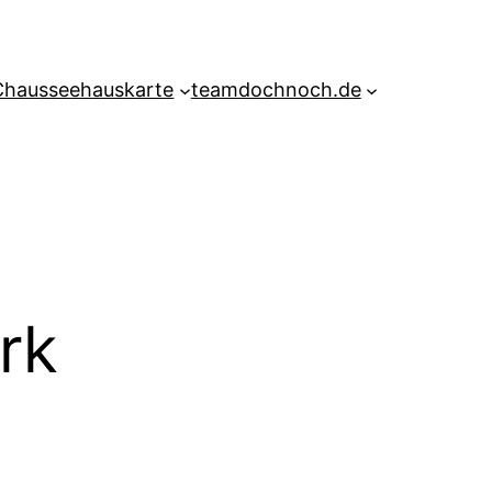
Chausseehauskarte
teamdochnoch.de
rk