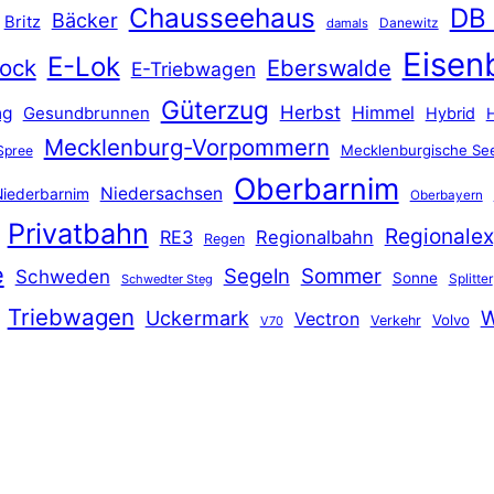
Chausseehaus
DB
Bäcker
Britz
Danewitz
damals
Eisen
E-Lok
ock
Eberswalde
E-Triebwagen
Güterzug
Herbst
Himmel
ng
Gesundbrunnen
Hybrid
Mecklenburg-Vorpommern
Mecklenburgische See
Spree
Oberbarnim
Niedersachsen
iederbarnim
Oberbayern
Privatbahn
Regionalex
RE3
Regionalbahn
Regen
e
Segeln
Sommer
Schweden
Sonne
Splitter
Schwedter Steg
Triebwagen
Uckermark
W
Vectron
Volvo
Verkehr
V70