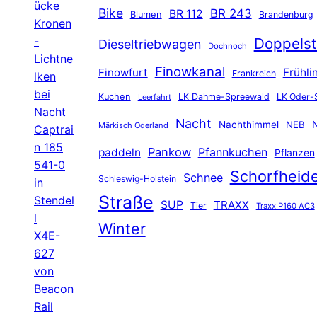
ücke
Bike
BR 243
BR 112
Blumen
Brandenburg
Kronen
-
Doppelst
Dieseltriebwagen
Dochnoch
Lichtne
Finowkanal
Finowfurt
Frühli
Frankreich
lken
bei
Kuchen
LK Dahme-Spreewald
LK Oder-
Leerfahrt
Nacht
Nacht
Nachthimmel
NEB
N
Märkisch Oderland
Captrai
n 185
Pankow
Pfannkuchen
paddeln
Pflanzen
541-0
Schorfheid
Schnee
Schleswig-Holstein
in
Straße
Stendel
SUP
TRAXX
Tier
Traxx P160 AC3
l
Winter
X4E-
627
von
Beacon
Rail