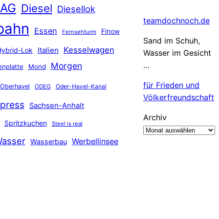
 AG
Diesel
Diesellok
teamdochnoch.de
bahn
Essen
Finow
Fernsehturm
Sand im Schuh,
Kesselwagen
Hybrid-Lok
Italien
Wasser im Gesicht
…
Morgen
nplatte
Mond
für Frieden und
Oberhavel
Oder-Havel-Kanal
ODEG
Völkerfreundschaft
press
Sachsen-Anhalt
Archiv
Spritzkuchen
Steel is real
asser
Werbellinsee
Wasserbau