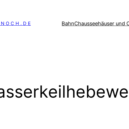
Bahn
Chausseehäuser und 
 N O C H . D E
sserkeilhebewe