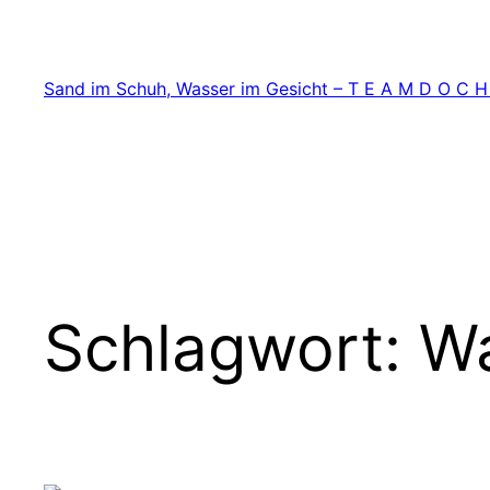
Zum
Inhalt
springen
Sand im Schuh, Wasser im Gesicht – T E A M D O C H
Schlagwort:
Wa