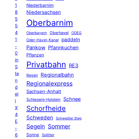
1
Niederbarnim
8
Niedersachsen
5
Oberbarnim
5
4
Oberhavel
Oberbayern
ODEG
1
paddeln
Oder-Havel-Kanal
-
Pankow
Pfannkuchen
0
Pflanzen
in
Privatbahn
RE3
S
te
Regionalbahn
Regen
n
Regionalexpress
d
Sachsen-Anhalt
el
Schnee
Schleswig-Holstein
l
Schorfheide
X
4
Schweden
Schwedter Steg
E
Segeln
Sommer
-
6
Sonne
Splitter