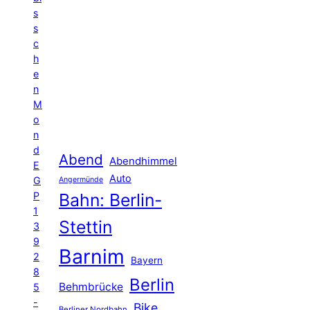
s
s
c
h
e
n
M
o
n
d
Abend
Abendhimmel
E
Auto
G
Angermünde
P
Bahn: Berlin-
1
Stettin
3
9
Barnim
2
Bayern
8
Berlin
Behmbrücke
5
-
Bike
Berliner Nordbahn