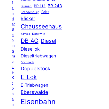
1
BR 243
BR 112
Blumen
a
Britz
Brandenburg
n
Bäcker
d
er
Chausseehaus
B
Danewitz
damals
e
DB AG
Diesel
h
m
Diesellok
b
Dieseltriebwagen
rü
c
Dochnoch
k
Doppelstock
e
E-Lok
K
r
E-Triebwagen
o
Eberswalde
n
e
Eisenbahn
n