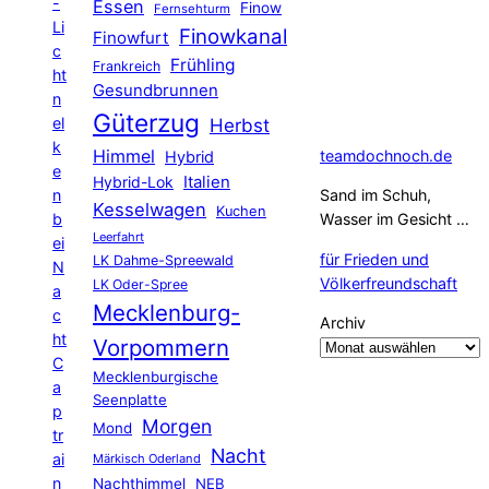
-
Essen
Finow
Fernsehturm
Li
Finowkanal
Finowfurt
c
Frühling
Frankreich
ht
Gesundbrunnen
n
Güterzug
el
Herbst
k
Himmel
teamdochnoch.de
Hybrid
e
Hybrid-Lok
Italien
n
Sand im Schuh,
Kesselwagen
Kuchen
b
Wasser im Gesicht …
Leerfahrt
ei
für Frieden und
LK Dahme-Spreewald
N
Völkerfreundschaft
LK Oder-Spree
a
Mecklenburg-
c
Archiv
ht
Vorpommern
C
Mecklenburgische
a
Seenplatte
p
Morgen
Mond
tr
Nacht
ai
Märkisch Oderland
n
Nachthimmel
NEB