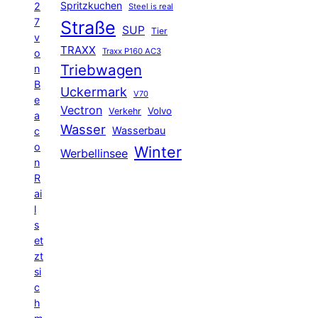
Spritzkuchen
2
Steel is real
7
Straße
SUP
Tier
v
TRAXX
Traxx P160 AC3
o
Triebwagen
n
B
Uckermark
V70
e
Vectron
Volvo
Verkehr
a
Wasser
Wasserbau
c
o
Winter
Werbellinsee
n
R
ai
l
s
et
zt
si
c
h