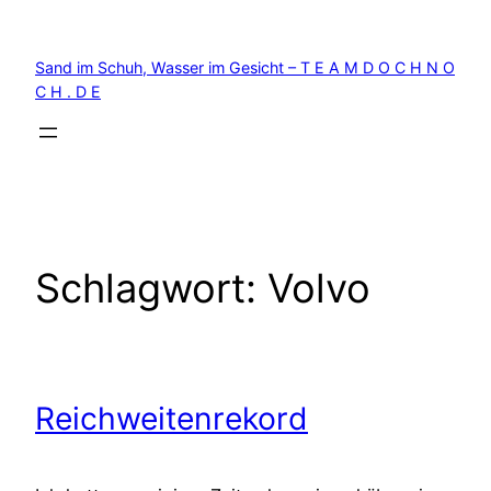
Zum
Inhalt
Sand im Schuh, Wasser im Gesicht – T E A M D O C H N O
springen
C H . D E
Schlagwort:
Volvo
Reichweitenrekord