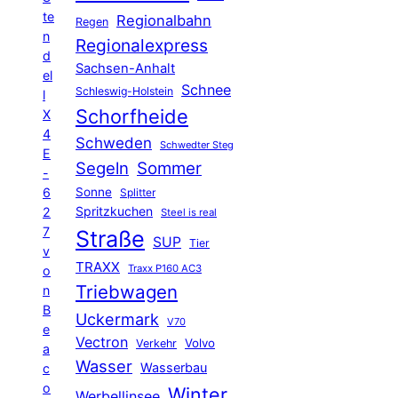
te
Regionalbahn
Regen
n
Regionalexpress
d
Sachsen-Anhalt
el
Schnee
Schleswig-Holstein
l
Schorfheide
X
4
Schweden
Schwedter Steg
E
Segeln
Sommer
-
6
Sonne
Splitter
Spritzkuchen
2
Steel is real
7
Straße
SUP
Tier
v
TRAXX
Traxx P160 AC3
o
Triebwagen
n
B
Uckermark
V70
e
Vectron
Volvo
Verkehr
a
Wasser
Wasserbau
c
o
Winter
Werbellinsee