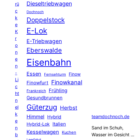
Dieseltriebwagen
rü
c
Dochnoch
k
Doppelstock
e
E-Lok
K
r
E-Triebwagen
o
Eberswalde
n
e
Eisenbahn
n
-
Essen
Finow
Fernsehturm
Li
Finowkanal
Finowfurt
c
Frühling
Frankreich
ht
Gesundbrunnen
n
Güterzug
el
Herbst
k
Himmel
teamdochnoch.de
Hybrid
e
Hybrid-Lok
Italien
n
Sand im Schuh,
Kesselwagen
Kuchen
b
Wasser im Gesicht …
Leerfahrt