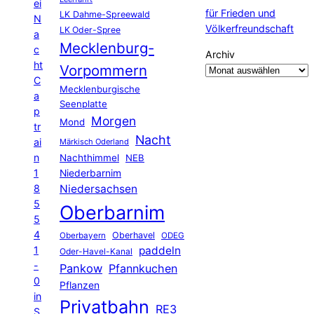
ei
für Frieden und
LK Dahme-Spreewald
N
Völkerfreundschaft
LK Oder-Spree
a
Mecklenburg-
c
Archiv
ht
Vorpommern
C
Mecklenburgische
a
Seenplatte
p
Morgen
Mond
tr
Nacht
ai
Märkisch Oderland
n
Nachthimmel
NEB
1
Niederbarnim
8
Niedersachsen
5
Oberbarnim
5
4
Oberhavel
Oberbayern
ODEG
1
paddeln
Oder-Havel-Kanal
-
Pankow
Pfannkuchen
0
Pflanzen
in
Privatbahn
RE3
S