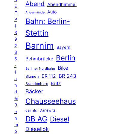
Abend
Abendhimmel
E
Auto
G
Angermünde
P
Bahn: Berlin-
1
Stettin
3
9
Barnim
2
Bayern
8
Berlin
Behmbrücke
5
-
Bike
Berliner Nordbahn
1
BR 243
BR 112
Blumen
a
Britz
Brandenburg
n
Bäcker
d
er
Chausseehaus
B
Danewitz
damals
e
DB AG
Diesel
h
m
Diesellok
b