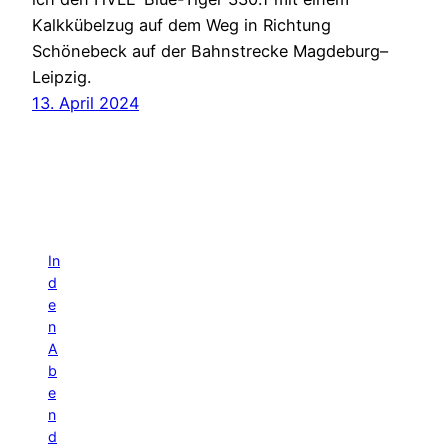
Kalkkübelzug auf dem Weg in Richtung
Schönebeck auf der Bahnstrecke Magdeburg–
Leipzig.
13. April 2024
In
d
e
n
A
b
e
n
d