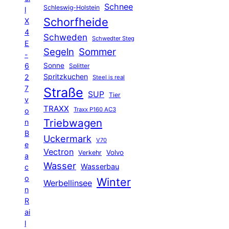
Schnee
Schleswig-Holstein
l
Schorfheide
X
4
Schweden
Schwedter Steg
E
Segeln
Sommer
-
6
Sonne
Splitter
Spritzkuchen
2
Steel is real
7
Straße
SUP
Tier
v
TRAXX
Traxx P160 AC3
o
Triebwagen
n
B
Uckermark
V70
e
Vectron
Volvo
Verkehr
a
Wasser
Wasserbau
c
o
Winter
Werbellinsee
n
R
ai
l