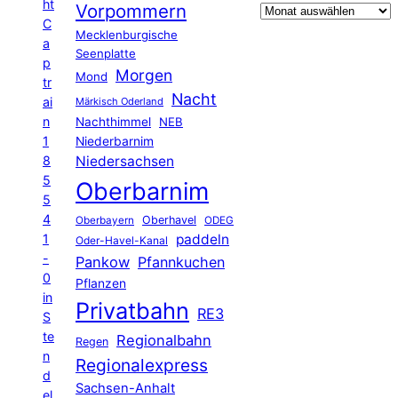
ht
Vorpommern
C
Mecklenburgische
a
Seenplatte
p
Morgen
Mond
tr
Nacht
ai
Märkisch Oderland
n
Nachthimmel
NEB
1
Niederbarnim
8
Niedersachsen
5
Oberbarnim
5
4
Oberhavel
Oberbayern
ODEG
1
paddeln
Oder-Havel-Kanal
-
Pankow
Pfannkuchen
0
Pflanzen
in
Privatbahn
RE3
S
te
Regionalbahn
Regen
n
Regionalexpress
d
Sachsen-Anhalt
el