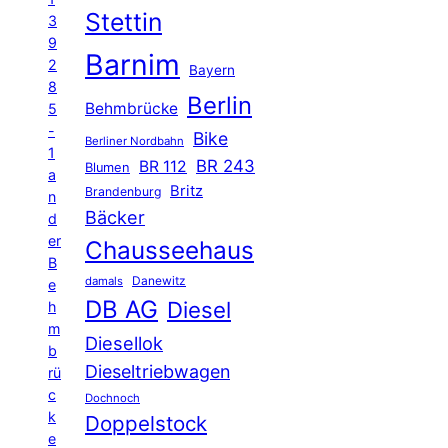
Stettin
3
9
Barnim
2
Bayern
8
Berlin
Behmbrücke
5
-
Bike
Berliner Nordbahn
1
BR 243
BR 112
Blumen
a
Britz
Brandenburg
n
Bäcker
d
er
Chausseehaus
B
Danewitz
damals
e
DB AG
Diesel
h
m
Diesellok
b
Dieseltriebwagen
rü
c
Dochnoch
k
Doppelstock
e