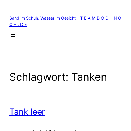
Zum
Inhalt
Sand im Schuh, Wasser im Gesicht – T E A M D O C H N O
springen
C H . D E
Schlagwort:
Tanken
Tank leer