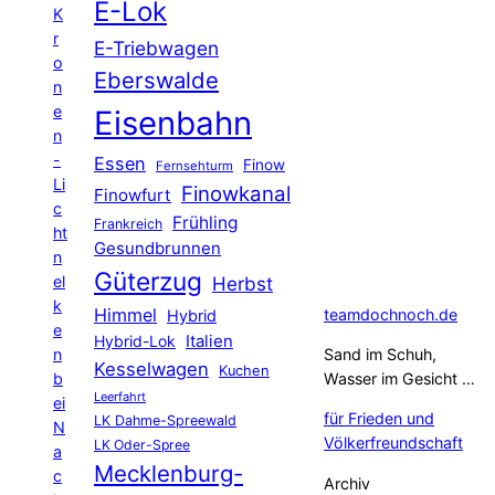
E-Lok
K
r
E-Triebwagen
o
Eberswalde
n
e
Eisenbahn
n
-
Essen
Finow
Fernsehturm
Li
Finowkanal
Finowfurt
c
Frühling
Frankreich
ht
Gesundbrunnen
n
Güterzug
el
Herbst
k
Himmel
teamdochnoch.de
Hybrid
e
Hybrid-Lok
Italien
n
Sand im Schuh,
Kesselwagen
Kuchen
b
Wasser im Gesicht …
Leerfahrt
ei
für Frieden und
LK Dahme-Spreewald
N
Völkerfreundschaft
LK Oder-Spree
a
Mecklenburg-
c
Archiv