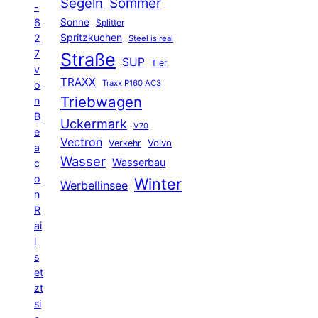
Segeln
Sommer
-
6
Sonne
Splitter
Spritzkuchen
2
Steel is real
7
Straße
SUP
Tier
v
TRAXX
Traxx P160 AC3
o
Triebwagen
n
B
Uckermark
V70
e
Vectron
Volvo
Verkehr
a
Wasser
Wasserbau
c
o
Winter
Werbellinsee
n
R
ai
l
s
et
zt
si