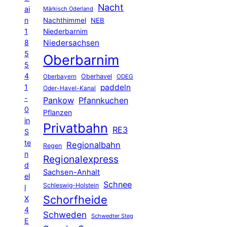
Nacht
ai
Märkisch Oderland
n
Nachthimmel
NEB
1
Niederbarnim
8
Niedersachsen
5
Oberbarnim
5
4
Oberhavel
Oberbayern
ODEG
1
paddeln
Oder-Havel-Kanal
-
Pankow
Pfannkuchen
0
Pflanzen
in
Privatbahn
RE3
S
te
Regionalbahn
Regen
n
Regionalexpress
d
Sachsen-Anhalt
el
Schnee
Schleswig-Holstein
l
Schorfheide
X
4
Schweden
Schwedter Steg
E