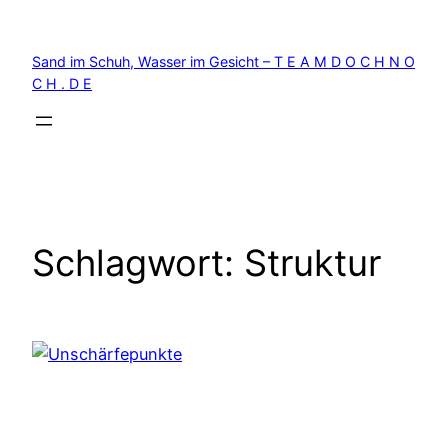
Zum
Inhalt
Sand im Schuh, Wasser im Gesicht – T E A M D O C H N O
springen
C H . D E
Schlagwort:
Struktur