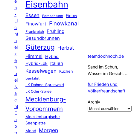
e
Eisenbahn
n
-
Essen
Finow
Fernsehturm
Li
Finowkanal
Finowfurt
c
Frühling
Frankreich
ht
Gesundbrunnen
n
Güterzug
el
Herbst
k
Himmel
teamdochnoch.de
Hybrid
e
Hybrid-Lok
Italien
n
Sand im Schuh,
Kesselwagen
Kuchen
b
Wasser im Gesicht …
Leerfahrt
ei
für Frieden und
LK Dahme-Spreewald
N
Völkerfreundschaft
LK Oder-Spree
a
Mecklenburg-
c
Archiv
ht
Vorpommern
C
Mecklenburgische
a
Seenplatte
p
Morgen
Mond
tr