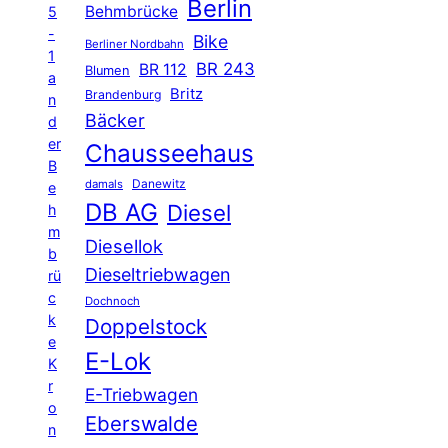
Berlin
Behmbrücke
5
-
Bike
Berliner Nordbahn
1
BR 243
BR 112
Blumen
a
Britz
Brandenburg
n
Bäcker
d
er
Chausseehaus
B
Danewitz
damals
e
DB AG
Diesel
h
m
Diesellok
b
Dieseltriebwagen
rü
c
Dochnoch
k
Doppelstock
e
E-Lok
K
r
E-Triebwagen
o
Eberswalde
n