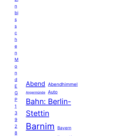
n
bi
s
s
c
h
e
n
M
o
n
d
Abend
Abendhimmel
E
Auto
G
Angermünde
P
Bahn: Berlin-
1
Stettin
3
9
Barnim
2
Bayern
8