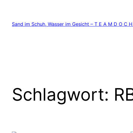
Zum
Inhalt
springen
Sand im Schuh, Wasser im Gesicht – T E A M D O C H
Schlagwort:
RB