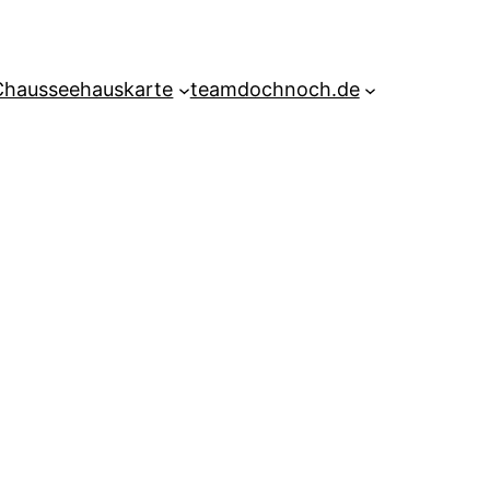
Chausseehauskarte
teamdochnoch.de