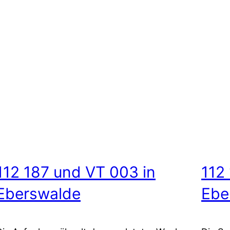
112 187 und VT 003 in
112
Eberswalde
Ebe