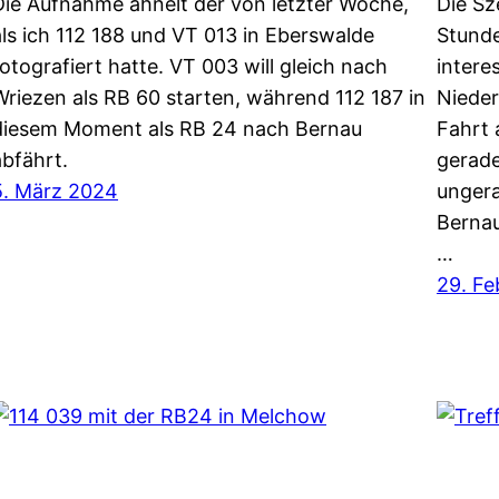
Die Aufnahme ähnelt der von letzter Woche,
Die Sz
als ich 112 188 und VT 013 in Eberswalde
Stunde
fotografiert hatte. VT 003 will gleich nach
intere
Wriezen als RB 60 starten, während 112 187 in
Nieder
diesem Moment als RB 24 nach Bernau
Fahrt 
abfährt.
gerade
5. März 2024
ungera
Bernau
…
29. Fe