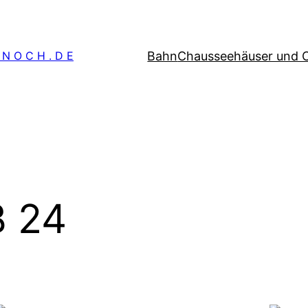
Bahn
Chausseehäuser und 
 N O C H . D E
 24