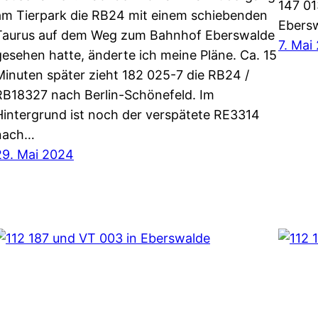
147 01
am Tierpark die RB24 mit einem schiebenden
Ebersw
Taurus auf dem Weg zum Bahnhof Eberswalde
7. Mai
gesehen hatte, änderte ich meine Pläne. Ca. 15
Minuten später zieht 182 025-7 die RB24 /
RB18327 nach Berlin-Schönefeld. Im
Hintergrund ist noch der verspätete RE3314
nach…
29. Mai 2024