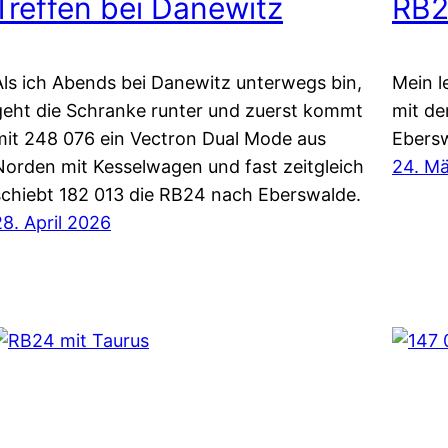
Treffen bei Danewitz
RB2
Als ich Abends bei Danewitz unterwegs bin,
Mein l
geht die Schranke runter und zuerst kommt
mit d
mit 248 076 ein Vectron Dual Mode aus
Ebers
Norden mit Kesselwagen und fast zeitgleich
24. M
schiebt 182 013 die RB24 nach Eberswalde.
28. April 2026