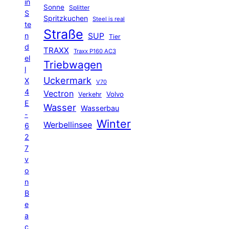
in
Sonne
Splitter
S
Spritzkuchen
Steel is real
te
Straße
n
SUP
Tier
d
TRAXX
Traxx P160 AC3
el
Triebwagen
l
Uckermark
X
V70
4
Vectron
Volvo
Verkehr
E
Wasser
Wasserbau
-
Winter
Werbellinsee
6
2
7
v
o
n
B
e
a
c