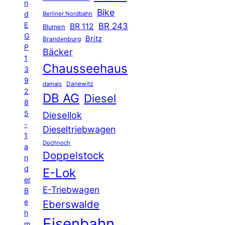
n
Bike
d
Berliner Nordbahn
E
BR 243
BR 112
Blumen
G
Britz
Brandenburg
P
Bäcker
1
Chausseehaus
3
9
Danewitz
damals
2
DB AG
Diesel
8
5
Diesellok
-
Dieseltriebwagen
1
Dochnoch
a
Doppelstock
n
d
E-Lok
er
E-Triebwagen
B
e
Eberswalde
h
Eisenbahn
m