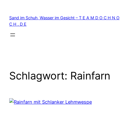
Zum
Inhalt
Sand im Schuh, Wasser im Gesicht – T E A M D O C H N O
springen
C H . D E
Schlagwort:
Rainfarn