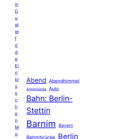
in
D
u
st
er
f
ö
d
e
Ei
n
Abend
bi
Abendhimmel
s
Auto
Angermünde
s
Bahn: Berlin-
c
h
Stettin
e
n
Barnim
Bayern
M
o
Berlin
Behmbrücke