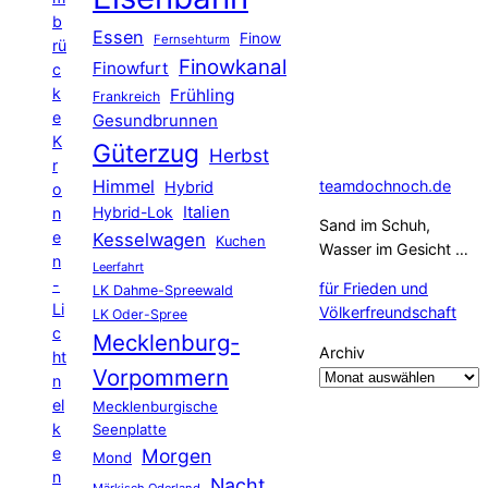
b
Essen
Finow
Fernsehturm
rü
Finowkanal
Finowfurt
c
k
Frühling
Frankreich
e
Gesundbrunnen
K
Güterzug
Herbst
r
Himmel
teamdochnoch.de
Hybrid
o
Hybrid-Lok
Italien
n
Sand im Schuh,
e
Kesselwagen
Kuchen
Wasser im Gesicht …
n
Leerfahrt
-
für Frieden und
LK Dahme-Spreewald
Li
Völkerfreundschaft
LK Oder-Spree
c
Mecklenburg-
Archiv
ht
Vorpommern
n
el
Mecklenburgische
k
Seenplatte
e
Morgen
Mond
n
Nacht