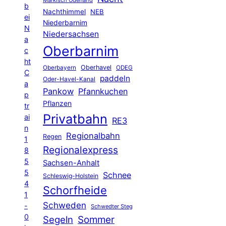
Märkisch Oderland
b
Nachthimmel
NEB
ei
Niederbarnim
N
Niedersachsen
a
Oberbarnim
c
ht
Oberhavel
Oberbayern
ODEG
C
paddeln
Oder-Havel-Kanal
a
Pankow
Pfannkuchen
p
Pflanzen
tr
Privatbahn
ai
RE3
n
Regionalbahn
Regen
1
Regionalexpress
8
5
Sachsen-Anhalt
5
Schnee
Schleswig-Holstein
4
Schorfheide
1
Schweden
-
Schwedter Steg
0
Segeln
Sommer