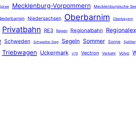
Mecklenburg-Vorpommern
Mecklenburgische See
Spree
Oberbarnim
Niedersachsen
iederbarnim
Oberbayern
Privatbahn
Regionalex
RE3
Regionalbahn
Regen
e
Segeln
Sommer
Schweden
Sonne
Splitter
Schwedter Steg
Triebwagen
Uckermark
W
Vectron
Volvo
Verkehr
V70