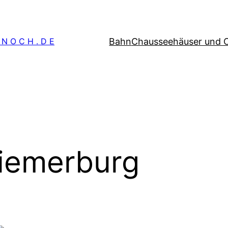
Bahn
Chausseehäuser und 
 N O C H . D E
iemerburg