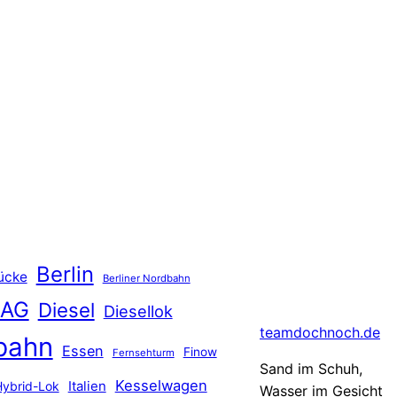
Berlin
ücke
Berliner Nordbahn
 AG
Diesel
Diesellok
teamdochnoch.de
bahn
Essen
Finow
Fernsehturm
Sand im Schuh,
Kesselwagen
Hybrid-Lok
Italien
Wasser im Gesicht