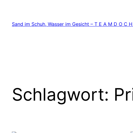
Zum
Inhalt
springen
Sand im Schuh, Wasser im Gesicht – T E A M D O C H
Schlagwort:
Pr