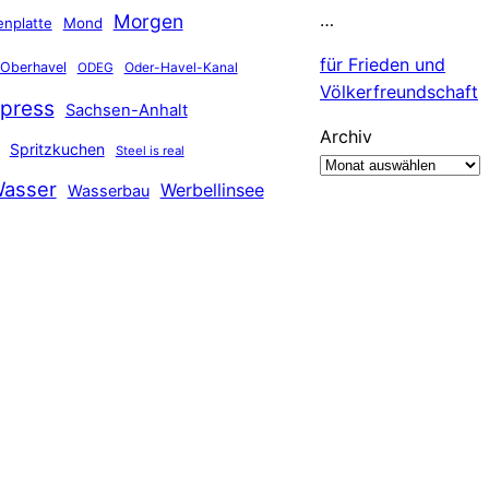
…
Morgen
nplatte
Mond
für Frieden und
Oberhavel
Oder-Havel-Kanal
ODEG
Völkerfreundschaft
press
Sachsen-Anhalt
Archiv
Spritzkuchen
Steel is real
asser
Werbellinsee
Wasserbau