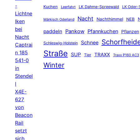
-
Kuchen
LK Dahme-Spreewald
LK Oder-
Leerfahrt
Lichtne
Nacht
Nachthimmel
NEB
N
Märkisch Oderland
lken
bei
Pankow
Pfannkuchen
paddeln
Pflanzen
Nacht
Schorfheid
Schnee
Schleswig-Holstein
Captrai
Straße
n 185
SUP
TRAXX
Tier
Traxx P160 AC3
541-0
Winter
in
Stendel
l
X4E-
627
von
Beacon
Rail
setzt
sich