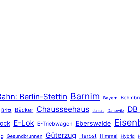
Barnim
ahn: Berlin-Stettin
Behmbr
Bayern
Chausseehaus
DB
Bäcker
Britz
Danewitz
damals
Eisen
E-Lok
ock
Eberswalde
E-Triebwagen
Güterzug
Herbst
Himmel
ng
Gesundbrunnen
Hybrid