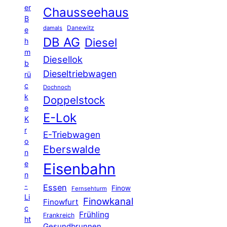
er
Chausseehaus
B
Danewitz
damals
e
DB AG
Diesel
h
m
Diesellok
b
Dieseltriebwagen
rü
c
Dochnoch
k
Doppelstock
e
E-Lok
K
r
E-Triebwagen
o
Eberswalde
n
e
Eisenbahn
n
-
Essen
Finow
Fernsehturm
Li
Finowkanal
Finowfurt
c
Frühling
Frankreich
ht
Gesundbrunnen