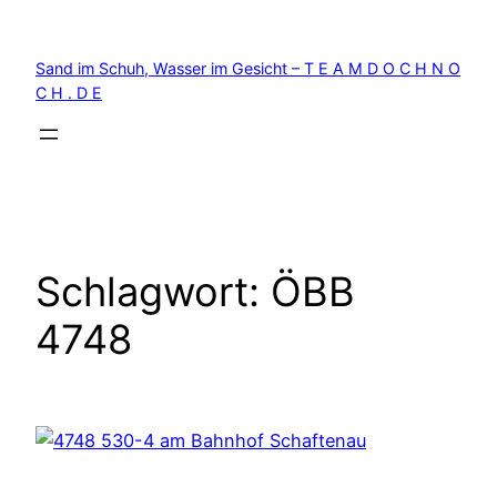
Zum
Inhalt
Sand im Schuh, Wasser im Gesicht – T E A M D O C H N O
springen
C H . D E
Schlagwort:
ÖBB
4748