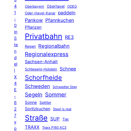
4
Oberhavel
Oberbayern
ODEG
1
paddeln
Oder-Havel-Kanal
-
Pankow
Pfannkuchen
0
Pflanzen
in
Privatbahn
RE3
S
te
Regionalbahn
Regen
n
Regionalexpress
d
Sachsen-Anhalt
el
Schnee
Schleswig-Holstein
l
Schorfheide
X
4
Schweden
Schwedter Steg
E
Segeln
Sommer
-
6
Sonne
Splitter
Spritzkuchen
2
Steel is real
7
Straße
SUP
Tier
v
TRAXX
Traxx P160 AC3
o