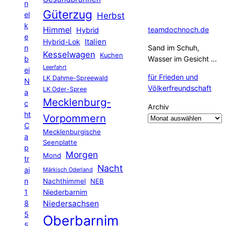
n
Güterzug
el
Herbst
k
Himmel
teamdochnoch.de
Hybrid
e
Hybrid-Lok
Italien
n
Sand im Schuh,
Kesselwagen
Kuchen
b
Wasser im Gesicht …
Leerfahrt
ei
für Frieden und
LK Dahme-Spreewald
N
Völkerfreundschaft
LK Oder-Spree
a
Mecklenburg-
c
Archiv
ht
Vorpommern
C
Mecklenburgische
a
Seenplatte
p
Morgen
Mond
tr
Nacht
ai
Märkisch Oderland
n
Nachthimmel
NEB
1
Niederbarnim
8
Niedersachsen
5
Oberbarnim
5