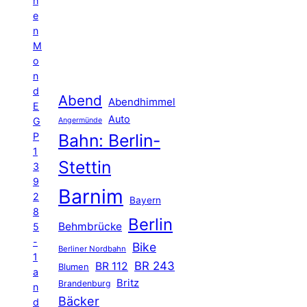
h
e
n
M
o
n
d
Abend
Abendhimmel
E
Auto
G
Angermünde
P
Bahn: Berlin-
1
Stettin
3
9
Barnim
2
Bayern
8
Berlin
Behmbrücke
5
-
Bike
Berliner Nordbahn
1
BR 243
BR 112
Blumen
a
Britz
Brandenburg
n
Bäcker
d