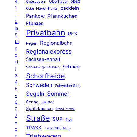
4
Oberhavel
Oberbayern
ODEG
1
paddeln
Oder-Havel-Kanal
-
Pankow
Pfannkuchen
0
Pflanzen
in
Privatbahn
RE3
S
te
Regionalbahn
Regen
n
Regionalexpress
d
Sachsen-Anhalt
el
Schnee
Schleswig-Holstein
l
Schorfheide
X
4
Schweden
Schwedter Steg
E
Segeln
Sommer
-
6
Sonne
Splitter
Spritzkuchen
2
Steel is real
7
Straße
SUP
Tier
v
TRAXX
Traxx P160 AC3
o
Triebwagen
n