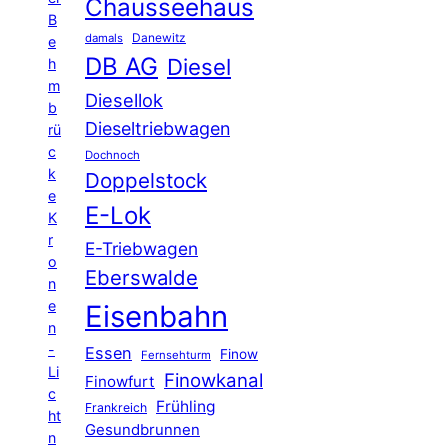
Chausseehaus
B
Danewitz
damals
e
DB AG
Diesel
h
m
Diesellok
b
Dieseltriebwagen
rü
c
Dochnoch
k
Doppelstock
e
E-Lok
K
r
E-Triebwagen
o
Eberswalde
n
e
Eisenbahn
n
-
Essen
Finow
Fernsehturm
Li
Finowkanal
Finowfurt
c
Frühling
Frankreich
ht
Gesundbrunnen
n