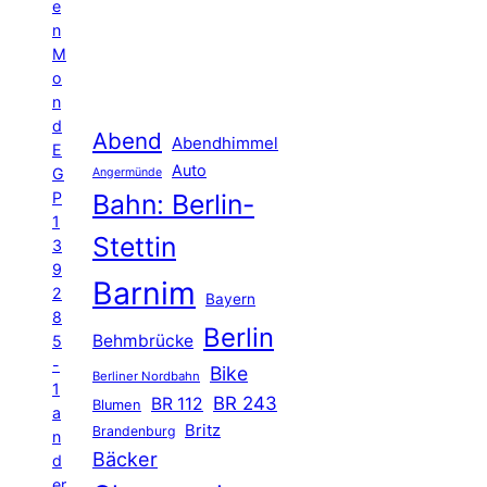
e
n
M
o
n
d
Abend
Abendhimmel
E
Auto
G
Angermünde
P
Bahn: Berlin-
1
Stettin
3
9
Barnim
2
Bayern
8
Berlin
Behmbrücke
5
-
Bike
Berliner Nordbahn
1
BR 243
BR 112
Blumen
a
Britz
Brandenburg
n
Bäcker
d
er