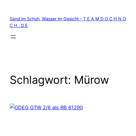
Zum
Inhalt
Sand im Schuh, Wasser im Gesicht – T E A M D O C H N O
springen
C H . D E
Schlagwort:
Mürow