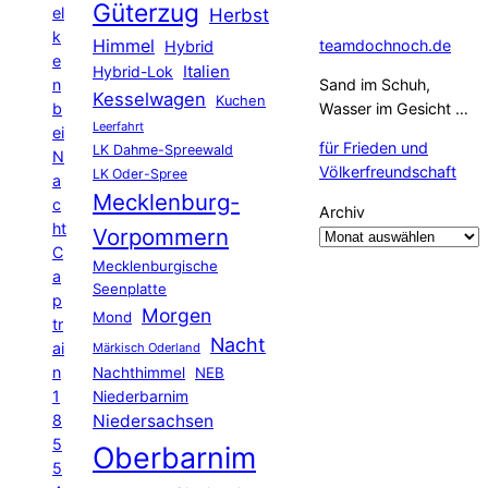
Güterzug
el
Herbst
k
Himmel
teamdochnoch.de
Hybrid
e
Hybrid-Lok
Italien
n
Sand im Schuh,
Kesselwagen
Kuchen
b
Wasser im Gesicht …
Leerfahrt
ei
für Frieden und
LK Dahme-Spreewald
N
Völkerfreundschaft
LK Oder-Spree
a
Mecklenburg-
c
Archiv
ht
Vorpommern
C
Mecklenburgische
a
Seenplatte
p
Morgen
Mond
tr
Nacht
ai
Märkisch Oderland
n
Nachthimmel
NEB
1
Niederbarnim
8
Niedersachsen
5
Oberbarnim
5