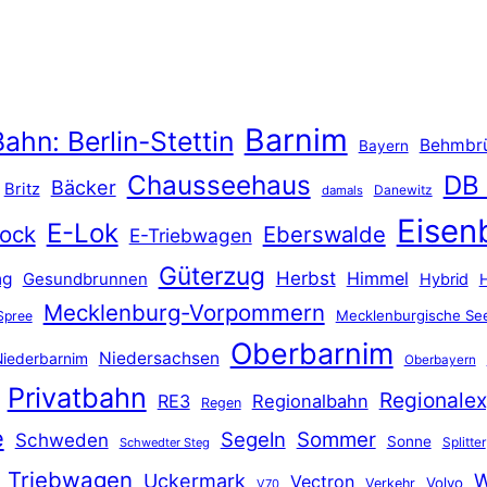
Barnim
ahn: Berlin-Stettin
Behmbr
Bayern
Chausseehaus
DB
Bäcker
Britz
Danewitz
damals
Eisen
E-Lok
ock
Eberswalde
E-Triebwagen
Güterzug
Herbst
Himmel
ng
Gesundbrunnen
Hybrid
Mecklenburg-Vorpommern
Mecklenburgische See
Spree
Oberbarnim
Niedersachsen
iederbarnim
Oberbayern
Privatbahn
Regionalex
RE3
Regionalbahn
Regen
e
Segeln
Sommer
Schweden
Sonne
Splitter
Schwedter Steg
Triebwagen
Uckermark
W
Vectron
Volvo
Verkehr
V70