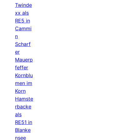
Twinde
xx als
RE5 in
Cammi
n
Scharf
er
Mauerp
feffer
Kornblu
men im
Korn
Hamste
rbacke
als
RE51 in
Blanke
nsee