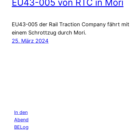
EU43-005 von RTC in Mori
EU43-005 der Rail Traction Company fährt mit
einem Schrottzug durch Mori.
25. März 2024
In den
Abend
BELog