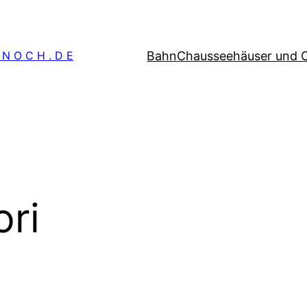
Bahn
Chausseehäuser und 
 N O C H . D E
ri