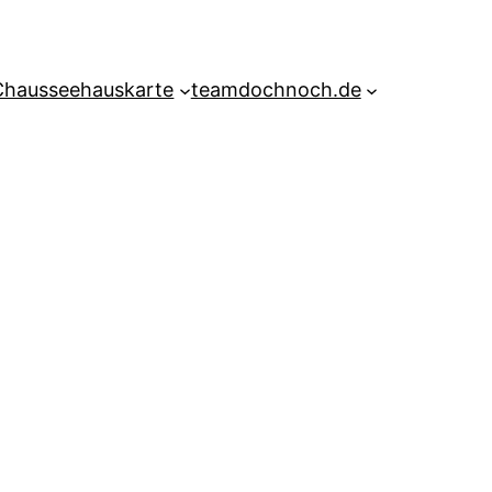
Chausseehauskarte
teamdochnoch.de