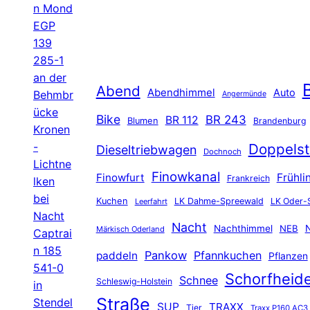
n Mond
EGP
139
285-1
an der
B
Abend
Abendhimmel
Auto
Behmbr
Angermünde
ücke
Bike
BR 243
BR 112
Blumen
Brandenburg
Kronen
-
Doppelst
Dieseltriebwagen
Dochnoch
Lichtne
Finowkanal
Finowfurt
Frühli
Frankreich
lken
bei
Kuchen
LK Dahme-Spreewald
LK Oder-
Leerfahrt
Nacht
Nacht
Nachthimmel
NEB
N
Märkisch Oderland
Captrai
n 185
Pankow
Pfannkuchen
paddeln
Pflanzen
541-0
Schorfheid
Schnee
Schleswig-Holstein
in
Straße
Stendel
SUP
TRAXX
Tier
Traxx P160 AC3