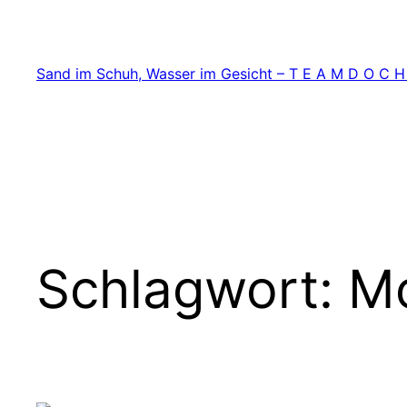
Zum
Inhalt
springen
Sand im Schuh, Wasser im Gesicht – T E A M D O C H
Schlagwort:
Mo