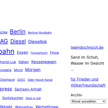
Berlin
ücke
Berliner Nordbahn
 AG
Diesel
Diesellok
teamdochnoch.de
bahn
Essen
Finow
Fernsehturm
Sand im Schuh,
Kesselwagen
Hybrid-Lok
Italien
Wasser im Gesicht
…
Morgen
nplatte
Mond
für Frieden und
Oberhavel
Oder-Havel-Kanal
ODEG
Völkerfreundschaft
press
Sachsen-Anhalt
Archiv
Spritzkuchen
Steel is real
asser
Werbellinsee
Wasserbau