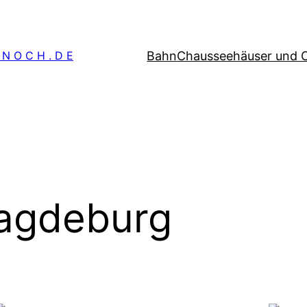
Bahn
Chausseehäuser und 
 N O C H . D E
agdeburg