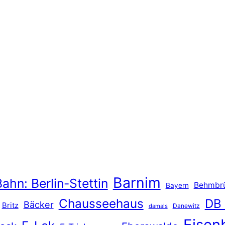
Barnim
ahn: Berlin-Stettin
Behmbr
Bayern
Chausseehaus
DB
Bäcker
Britz
Danewitz
damals
Eisen