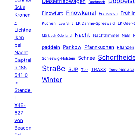
Doppelst
Dieseltriebwagen
Dochnoch
ücke
Finowkanal
Finowfurt
Frühli
Frankreich
Kronen
-
Kuchen
LK Dahme-Spreewald
LK Oder-
Leerfahrt
Lichtne
Nacht
Nachthimmel
NEB
N
Märkisch Oderland
lken
bei
Pankow
Pfannkuchen
paddeln
Pflanzen
Nacht
Schorfheid
Schnee
Schleswig-Holstein
Captrai
Straße
n 185
SUP
TRAXX
Tier
Traxx P160 AC3
541-0
Winter
in
Stendel
l
X4E-
627
von
Beacon