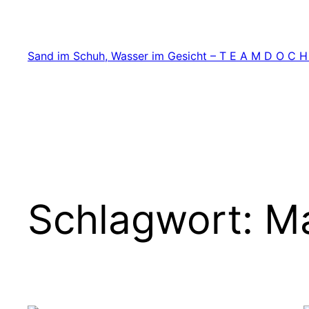
Zum
Inhalt
springen
Sand im Schuh, Wasser im Gesicht – T E A M D O C H
Schlagwort:
M