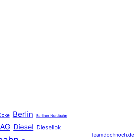
Berlin
ücke
Berliner Nordbahn
 AG
Diesel
Diesellok
teamdochnoch.de
bahn