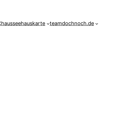
Chausseehauskarte
teamdochnoch.de