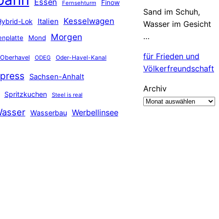
Essen
Finow
Fernsehturm
Sand im Schuh,
Kesselwagen
Hybrid-Lok
Italien
Wasser im Gesicht
…
Morgen
nplatte
Mond
für Frieden und
Oberhavel
Oder-Havel-Kanal
ODEG
Völkerfreundschaft
press
Sachsen-Anhalt
Archiv
Spritzkuchen
Steel is real
asser
Werbellinsee
Wasserbau