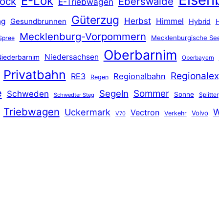
E-Lok
ock
Eberswalde
E-Triebwagen
Güterzug
Herbst
Himmel
ng
Gesundbrunnen
Hybrid
Mecklenburg-Vorpommern
Mecklenburgische See
Spree
Oberbarnim
Niedersachsen
iederbarnim
Oberbayern
Privatbahn
Regionalex
RE3
Regionalbahn
Regen
e
Segeln
Sommer
Schweden
Sonne
Splitter
Schwedter Steg
Triebwagen
Uckermark
W
Vectron
Volvo
Verkehr
V70