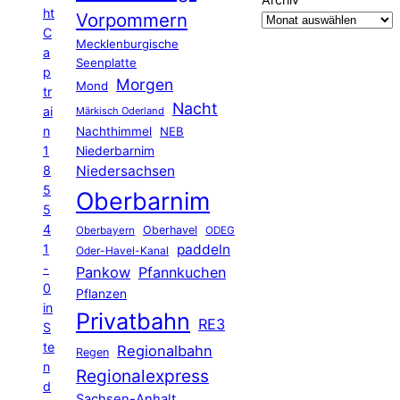
ht
Vorpommern
C
Mecklenburgische
a
Seenplatte
p
Morgen
Mond
tr
Nacht
ai
Märkisch Oderland
n
Nachthimmel
NEB
1
Niederbarnim
8
Niedersachsen
5
Oberbarnim
5
4
Oberhavel
Oberbayern
ODEG
1
paddeln
Oder-Havel-Kanal
-
Pankow
Pfannkuchen
0
Pflanzen
in
Privatbahn
RE3
S
te
Regionalbahn
Regen
n
Regionalexpress
d
Sachsen-Anhalt