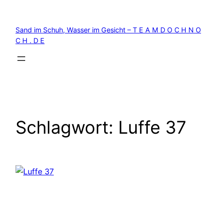
Zum
Inhalt
Sand im Schuh, Wasser im Gesicht – T E A M D O C H N O
springen
C H . D E
Schlagwort:
Luffe 37