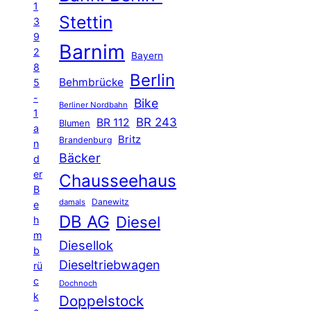
1
Stettin
3
9
Barnim
2
Bayern
8
Berlin
Behmbrücke
5
-
Bike
Berliner Nordbahn
1
BR 243
BR 112
Blumen
a
Britz
Brandenburg
n
Bäcker
d
er
Chausseehaus
B
Danewitz
damals
e
DB AG
Diesel
h
m
Diesellok
b
Dieseltriebwagen
rü
c
Dochnoch
k
Doppelstock