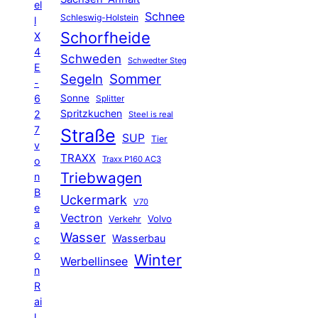
el
Schnee
Schleswig-Holstein
l
Schorfheide
X
4
Schweden
Schwedter Steg
E
Segeln
Sommer
-
6
Sonne
Splitter
Spritzkuchen
2
Steel is real
7
Straße
SUP
Tier
v
TRAXX
Traxx P160 AC3
o
Triebwagen
n
B
Uckermark
V70
e
Vectron
Volvo
Verkehr
a
Wasser
Wasserbau
c
o
Winter
Werbellinsee
n
R
ai
l