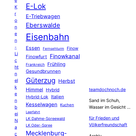
e
E-Lok
K
r
E-Triebwagen
o
Eberswalde
n
e
Eisenbahn
n
-
Essen
Finow
Fernsehturm
Li
Finowkanal
Finowfurt
c
Frühling
Frankreich
ht
Gesundbrunnen
n
Güterzug
el
Herbst
k
Himmel
teamdochnoch.de
Hybrid
e
Hybrid-Lok
Italien
n
Sand im Schuh,
Kesselwagen
Kuchen
b
Wasser im Gesicht …
Leerfahrt
ei
für Frieden und
LK Dahme-Spreewald
N
Völkerfreundschaft
LK Oder-Spree
a
Mecklenburg-
c
Archiv