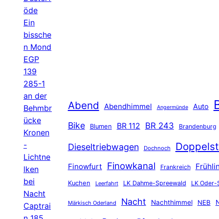
öde
Ein
bissche
n Mond
EGP
139
285-1
an der
B
Abend
Abendhimmel
Auto
Behmbr
Angermünde
ücke
Bike
BR 243
BR 112
Blumen
Brandenburg
Kronen
-
Doppelst
Dieseltriebwagen
Dochnoch
Lichtne
Finowkanal
Finowfurt
Frühli
Frankreich
lken
bei
Kuchen
LK Dahme-Spreewald
LK Oder-
Leerfahrt
Nacht
Nacht
Nachthimmel
NEB
N
Märkisch Oderland
Captrai
n 185