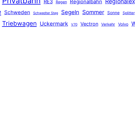
Privatbahn
Regionalex
RE3
Regionalbahn
Regen
e
Segeln
Sommer
Schweden
Sonne
Splitter
Schwedter Steg
Triebwagen
Uckermark
W
Vectron
Volvo
Verkehr
V70