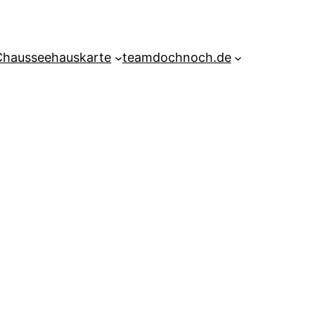
Chausseehauskarte
teamdochnoch.de