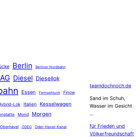
Berlin
ücke
Berliner Nordbahn
 AG
Diesel
Diesellok
teamdochnoch.de
bahn
Essen
Finow
Fernsehturm
Sand im Schuh,
Kesselwagen
Hybrid-Lok
Italien
Wasser im Gesicht
…
Morgen
nplatte
Mond
für Frieden und
Oberhavel
Oder-Havel-Kanal
ODEG
Völkerfreundschaft