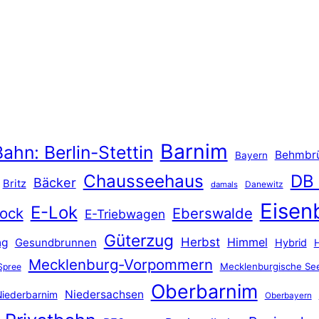
Barnim
ahn: Berlin-Stettin
Behmbr
Bayern
Chausseehaus
DB
Bäcker
Britz
Danewitz
damals
Eisen
E-Lok
ock
Eberswalde
E-Triebwagen
Güterzug
Herbst
Himmel
ng
Gesundbrunnen
Hybrid
Mecklenburg-Vorpommern
Mecklenburgische See
Spree
Oberbarnim
Niedersachsen
iederbarnim
Oberbayern