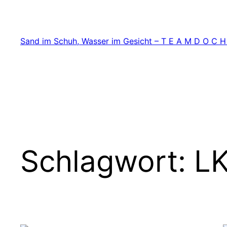
Zum
Inhalt
springen
Sand im Schuh, Wasser im Gesicht – T E A M D O C H
Schlagwort:
LK