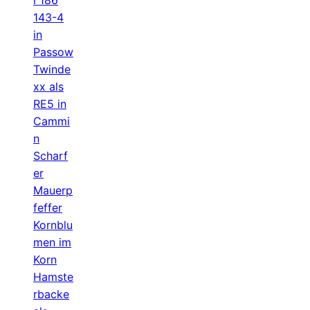
143-4
in
Passow
Twinde
xx als
RE5 in
Cammi
n
Scharf
er
Mauerp
feffer
Kornblu
men im
Korn
Hamste
rbacke