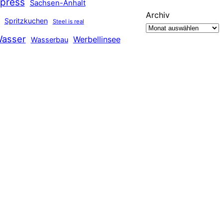
press
Sachsen-Anhalt
Archiv
Spritzkuchen
Steel is real
asser
Werbellinsee
Wasserbau