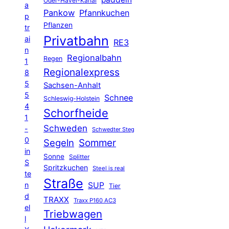
Oder-Havel-Kanal
a
Pankow
Pfannkuchen
p
Pflanzen
tr
Privatbahn
ai
RE3
n
Regionalbahn
Regen
1
Regionalexpress
8
5
Sachsen-Anhalt
5
Schnee
Schleswig-Holstein
4
Schorfheide
1
Schweden
-
Schwedter Steg
0
Segeln
Sommer
in
Sonne
Splitter
S
Spritzkuchen
Steel is real
te
Straße
n
SUP
Tier
d
TRAXX
Traxx P160 AC3
el
Triebwagen
l