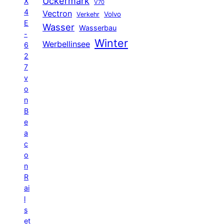
Uckermark
X
V70
4
Vectron
Volvo
Verkehr
E
Wasser
Wasserbau
-
Winter
Werbellinsee
6
2
7
v
o
n
B
e
a
c
o
n
R
ai
l
s
et