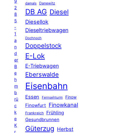
9
Danewitz
damals
2
DB AG
Diesel
8
5
Diesellok
-
Dieseltriebwagen
1
Dochnoch
a
Doppelstock
n
d
E-Lok
er
E-Triebwagen
B
e
Eberswalde
h
Eisenbahn
m
b
Essen
Finow
Fernsehturm
rü
Finowkanal
Finowfurt
c
k
Frühling
Frankreich
e
Gesundbrunnen
K
Güterzug
Herbst
r