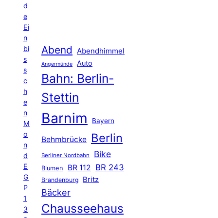
d
e
Ei
n
Abend
bi
Abendhimmel
s
Auto
Angermünde
s
Bahn: Berlin-
c
h
Stettin
e
n
Barnim
Bayern
M
o
Berlin
Behmbrücke
n
Bike
d
Berliner Nordbahn
E
BR 243
BR 112
Blumen
G
Britz
Brandenburg
P
Bäcker
1
Chausseehaus
3