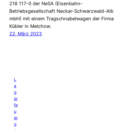
218 117-0 der NeSA (Eisenbahn-
Betriebsgesellschaft Neckar-Schwarzwald-Alb
mbH) mit einem Tragschnabelwagen der Firma
Kübler in Melchow.
22. März 2023
L
a
g
er
fe
u
er
g