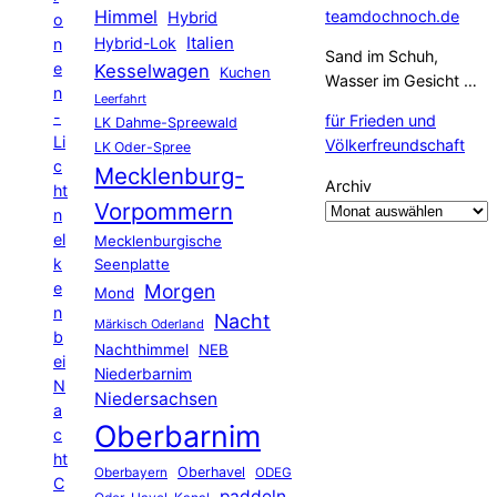
Himmel
teamdochnoch.de
Hybrid
o
Hybrid-Lok
Italien
n
Sand im Schuh,
e
Kesselwagen
Kuchen
Wasser im Gesicht …
n
Leerfahrt
-
für Frieden und
LK Dahme-Spreewald
Li
Völkerfreundschaft
LK Oder-Spree
c
Mecklenburg-
Archiv
ht
Vorpommern
n
el
Mecklenburgische
k
Seenplatte
e
Morgen
Mond
n
Nacht
Märkisch Oderland
b
Nachthimmel
NEB
ei
Niederbarnim
N
Niedersachsen
a
Oberbarnim
c
ht
Oberhavel
Oberbayern
ODEG
C
paddeln