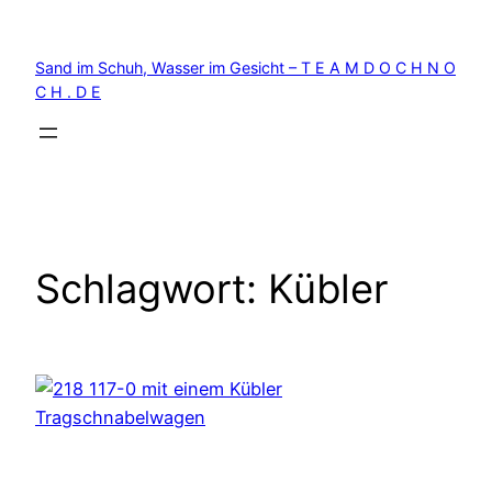
Zum
Inhalt
Sand im Schuh, Wasser im Gesicht – T E A M D O C H N O
springen
C H . D E
Schlagwort:
Kübler