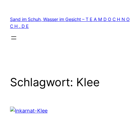
Zum
Inhalt
Sand im Schuh, Wasser im Gesicht – T E A M D O C H N O
springen
C H . D E
Schlagwort:
Klee