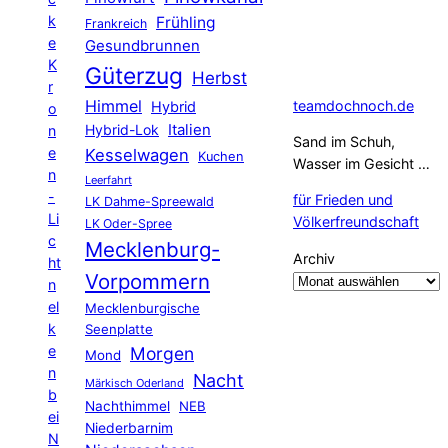
k
Frühling
Frankreich
e
Gesundbrunnen
K
Güterzug
Herbst
r
Himmel
teamdochnoch.de
Hybrid
o
Hybrid-Lok
Italien
n
Sand im Schuh,
e
Kesselwagen
Kuchen
Wasser im Gesicht …
n
Leerfahrt
-
für Frieden und
LK Dahme-Spreewald
Li
Völkerfreundschaft
LK Oder-Spree
c
Mecklenburg-
Archiv
ht
Vorpommern
n
el
Mecklenburgische
k
Seenplatte
e
Morgen
Mond
n
Nacht
Märkisch Oderland
b
Nachthimmel
NEB
ei
Niederbarnim
N