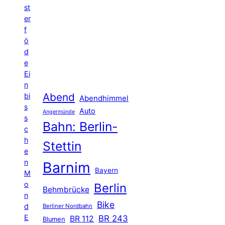
st
er
f
ö
d
e
Ei
n
Abend
bi
Abendhimmel
s
Auto
Angermünde
s
Bahn: Berlin-
c
h
Stettin
e
n
Barnim
Bayern
M
o
Berlin
Behmbrücke
n
Bike
d
Berliner Nordbahn
E
BR 243
BR 112
Blumen