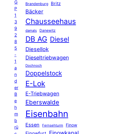
G
Britz
Brandenburg
P
Bäcker
1
Chausseehaus
3
9
Danewitz
damals
2
DB AG
Diesel
8
5
Diesellok
-
Dieseltriebwagen
1
Dochnoch
a
Doppelstock
n
d
E-Lok
er
E-Triebwagen
B
e
Eberswalde
h
Eisenbahn
m
b
Essen
Finow
Fernsehturm
rü
Finowkanal
Finowfurt
c