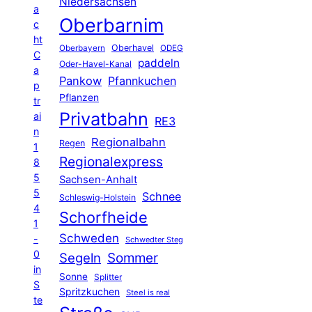
Niedersachsen
a
Oberbarnim
c
ht
Oberhavel
Oberbayern
ODEG
C
paddeln
Oder-Havel-Kanal
a
Pankow
Pfannkuchen
p
Pflanzen
tr
Privatbahn
ai
RE3
n
Regionalbahn
Regen
1
Regionalexpress
8
5
Sachsen-Anhalt
5
Schnee
Schleswig-Holstein
4
Schorfheide
1
Schweden
-
Schwedter Steg
0
Segeln
Sommer
in
Sonne
Splitter
S
Spritzkuchen
Steel is real
te