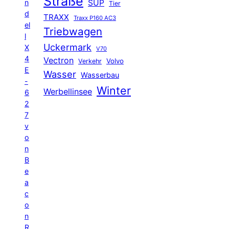
Straße
n
SUP
Tier
d
TRAXX
Traxx P160 AC3
el
Triebwagen
l
Uckermark
X
V70
4
Vectron
Volvo
Verkehr
E
Wasser
Wasserbau
-
Winter
Werbellinsee
6
2
7
v
o
n
B
e
a
c
o
n
R