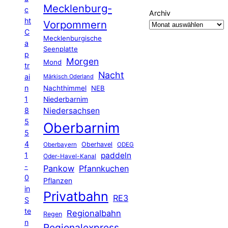
Mecklenburg-
c
Archiv
ht
Vorpommern
C
Mecklenburgische
a
Seenplatte
p
Morgen
Mond
tr
Nacht
ai
Märkisch Oderland
n
Nachthimmel
NEB
1
Niederbarnim
8
Niedersachsen
5
Oberbarnim
5
4
Oberhavel
Oberbayern
ODEG
1
paddeln
Oder-Havel-Kanal
-
Pankow
Pfannkuchen
0
Pflanzen
in
Privatbahn
RE3
S
te
Regionalbahn
Regen
n
Regionalexpress