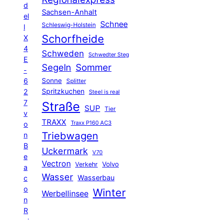
d
Sachsen-Anhalt
el
Schnee
Schleswig-Holstein
l
Schorfheide
X
4
Schweden
Schwedter Steg
E
Segeln
Sommer
-
6
Sonne
Splitter
Spritzkuchen
2
Steel is real
7
Straße
SUP
Tier
v
TRAXX
Traxx P160 AC3
o
Triebwagen
n
B
Uckermark
V70
e
Vectron
Volvo
Verkehr
a
Wasser
Wasserbau
c
o
Winter
Werbellinsee
n
R