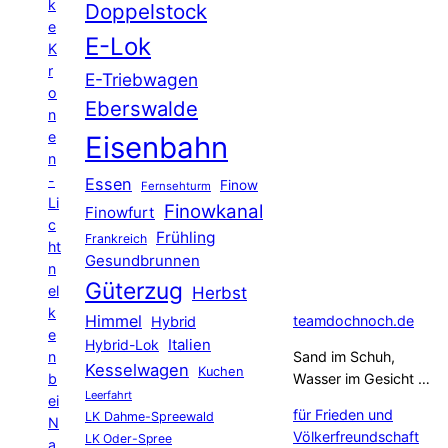
k
Doppelstock
e
E-Lok
K
r
E-Triebwagen
o
Eberswalde
n
e
Eisenbahn
n
-
Essen
Finow
Fernsehturm
Li
Finowkanal
Finowfurt
c
Frühling
Frankreich
ht
Gesundbrunnen
n
Güterzug
el
Herbst
k
Himmel
teamdochnoch.de
Hybrid
e
Hybrid-Lok
Italien
n
Sand im Schuh,
Kesselwagen
Kuchen
b
Wasser im Gesicht …
Leerfahrt
ei
für Frieden und
LK Dahme-Spreewald
N
Völkerfreundschaft
LK Oder-Spree
a