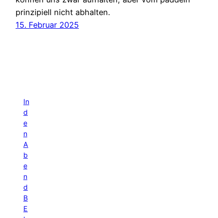
prinzipiell nicht abhalten.
15. Februar 2025
In
d
e
n
A
b
e
n
d
B
E