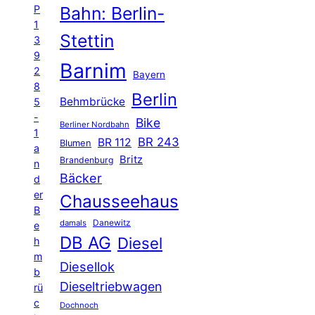
P
Bahn: Berlin-
1
Stettin
3
9
Barnim
2
Bayern
8
Berlin
Behmbrücke
5
-
Bike
Berliner Nordbahn
1
BR 243
BR 112
Blumen
a
Britz
Brandenburg
n
Bäcker
d
er
Chausseehaus
B
Danewitz
damals
e
DB AG
Diesel
h
m
Diesellok
b
Dieseltriebwagen
rü
c
Dochnoch