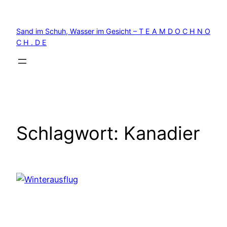
Zum
Inhalt
Sand im Schuh, Wasser im Gesicht – T E A M D O C H N O
springen
C H . D E
Schlagwort:
Kanadier