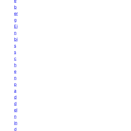
e
b
er
g
Ei
n
bi
s
s
c
h
e
n
p
a
d
d
el
n
in
d