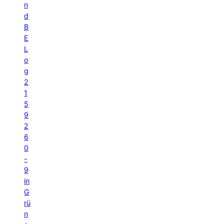
n
d
B
E
L
o
g
2
1
5
9
2
6
0
-
9
in
G
rü
n