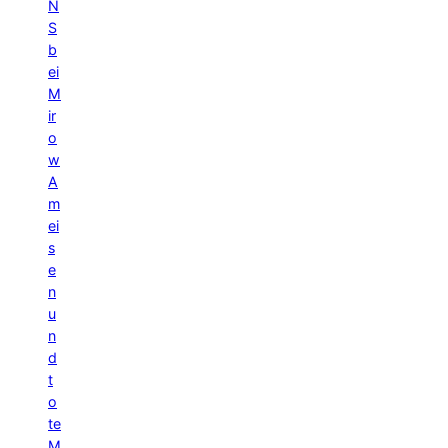
N
S
b
ei
M
ir
o
w
A
m
ei
s
e
n
u
n
d
t
o
te
M