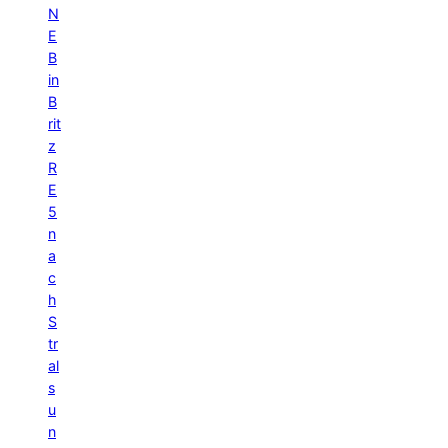
N
E
B
in
B
rit
z
R
E
5
n
a
c
h
S
tr
al
s
u
n