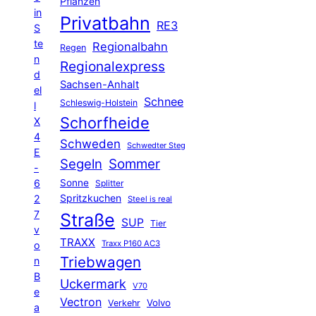
Pflanzen
in
Privatbahn
RE3
S
te
Regionalbahn
Regen
n
Regionalexpress
d
Sachsen-Anhalt
el
Schnee
Schleswig-Holstein
l
Schorfheide
X
4
Schweden
Schwedter Steg
E
Segeln
Sommer
-
6
Sonne
Splitter
Spritzkuchen
2
Steel is real
7
Straße
SUP
Tier
v
TRAXX
Traxx P160 AC3
o
Triebwagen
n
B
Uckermark
V70
e
Vectron
Volvo
Verkehr
a