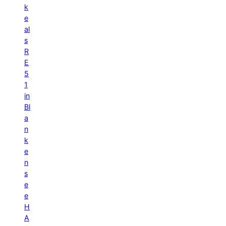
k
e
al
s
R
E
5
1
in
Bl
a
n
k
e
n
s
e
e
H
A