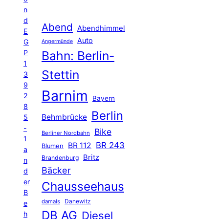
n
d
Abend
Abendhimmel
E
Auto
G
Angermünde
P
Bahn: Berlin-
1
Stettin
3
9
Barnim
2
Bayern
8
Berlin
Behmbrücke
5
-
Bike
Berliner Nordbahn
1
BR 243
BR 112
Blumen
a
Britz
Brandenburg
n
Bäcker
d
er
Chausseehaus
B
Danewitz
damals
e
DB AG
Diesel
h