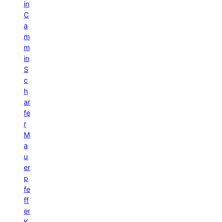
in
C
a
m
m
in
S
c
h
ar
fe
r
M
a
u
er
p
fe
ff
er
K