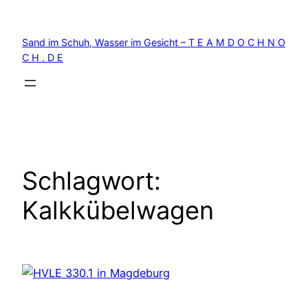
Zum
Inhalt
Sand im Schuh, Wasser im Gesicht – T E A M D O C H N O
springen
C H . D E
Schlagwort:
Kalkkübelwagen