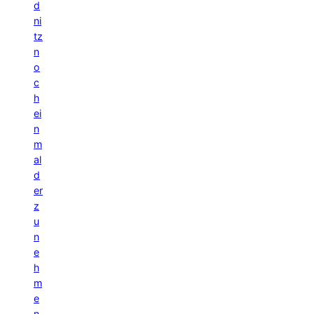
d
ni
tz
n
o
c
h
ei
n
m
al
d
er
z
u
n
e
h
m
e
n