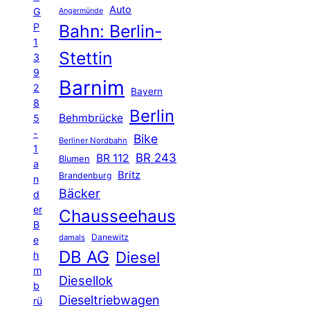
Auto
G
Angermünde
P
Bahn: Berlin-
1
Stettin
3
9
Barnim
2
Bayern
8
Berlin
Behmbrücke
5
-
Bike
Berliner Nordbahn
1
BR 243
BR 112
Blumen
a
Britz
Brandenburg
n
Bäcker
d
er
Chausseehaus
B
Danewitz
damals
e
DB AG
Diesel
h
m
Diesellok
b
Dieseltriebwagen
rü