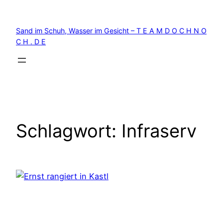
Zum
Inhalt
Sand im Schuh, Wasser im Gesicht – T E A M D O C H N O
springen
C H . D E
Schlagwort:
Infraserv