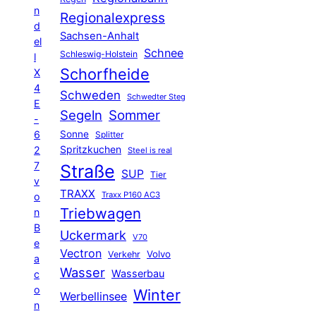
n
Regionalexpress
d
Sachsen-Anhalt
el
Schnee
Schleswig-Holstein
l
Schorfheide
X
4
Schweden
Schwedter Steg
E
Segeln
Sommer
-
6
Sonne
Splitter
Spritzkuchen
2
Steel is real
7
Straße
SUP
Tier
v
TRAXX
Traxx P160 AC3
o
Triebwagen
n
B
Uckermark
V70
e
Vectron
Volvo
Verkehr
a
Wasser
Wasserbau
c
o
Winter
Werbellinsee
n