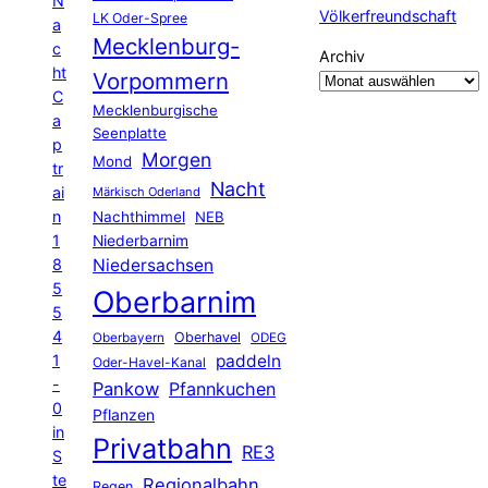
N
Völkerfreundschaft
LK Oder-Spree
a
Mecklenburg-
c
Archiv
ht
Vorpommern
C
Mecklenburgische
a
Seenplatte
p
Morgen
Mond
tr
Nacht
ai
Märkisch Oderland
n
Nachthimmel
NEB
1
Niederbarnim
8
Niedersachsen
5
Oberbarnim
5
4
Oberhavel
Oberbayern
ODEG
1
paddeln
Oder-Havel-Kanal
-
Pankow
Pfannkuchen
0
Pflanzen
in
Privatbahn
RE3
S
te
Regionalbahn
Regen