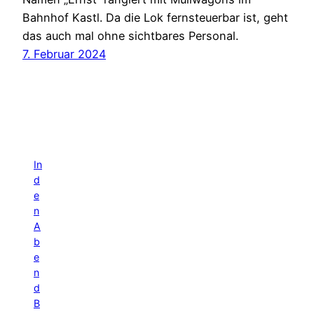
Bahnhof Kastl. Da die Lok fernsteuerbar ist, geht
das auch mal ohne sichtbares Personal.
7. Februar 2024
In
d
e
n
A
b
e
n
d
B