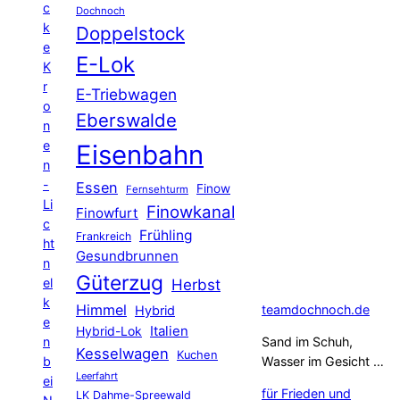
c
Dochnoch
k
Doppelstock
e
E-Lok
K
r
E-Triebwagen
o
Eberswalde
n
e
Eisenbahn
n
-
Essen
Finow
Fernsehturm
Li
Finowkanal
Finowfurt
c
Frühling
Frankreich
ht
Gesundbrunnen
n
Güterzug
el
Herbst
k
Himmel
teamdochnoch.de
Hybrid
e
Hybrid-Lok
Italien
n
Sand im Schuh,
Kesselwagen
Kuchen
b
Wasser im Gesicht …
Leerfahrt
ei
für Frieden und
LK Dahme-Spreewald