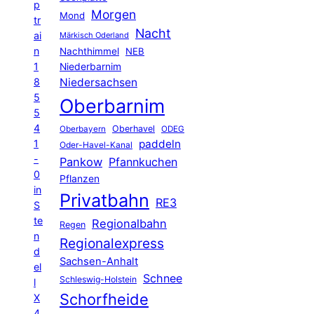
p
Morgen
Mond
tr
Nacht
ai
Märkisch Oderland
n
Nachthimmel
NEB
1
Niederbarnim
8
Niedersachsen
5
Oberbarnim
5
4
Oberhavel
Oberbayern
ODEG
1
paddeln
Oder-Havel-Kanal
-
Pankow
Pfannkuchen
0
Pflanzen
in
Privatbahn
RE3
S
te
Regionalbahn
Regen
n
Regionalexpress
d
Sachsen-Anhalt
el
Schnee
Schleswig-Holstein
l
Schorfheide
X
4