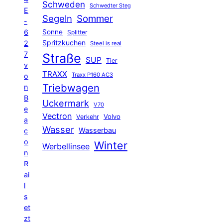
Schweden
Schwedter Steg
E
Segeln
Sommer
-
6
Sonne
Splitter
Spritzkuchen
2
Steel is real
7
Straße
SUP
Tier
v
TRAXX
Traxx P160 AC3
o
Triebwagen
n
B
Uckermark
V70
e
Vectron
Volvo
Verkehr
a
Wasser
Wasserbau
c
o
Winter
Werbellinsee
n
R
ai
l
s
et
zt