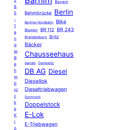
Barnim
2
Bayern
8
Berlin
Behmbrücke
5
-
Bike
Berliner Nordbahn
1
BR 243
BR 112
Blumen
a
Britz
Brandenburg
n
Bäcker
d
er
Chausseehaus
B
Danewitz
damals
e
DB AG
Diesel
h
m
Diesellok
b
Dieseltriebwagen
rü
c
Dochnoch
k
Doppelstock
e
E-Lok
K
r
E-Triebwagen
o