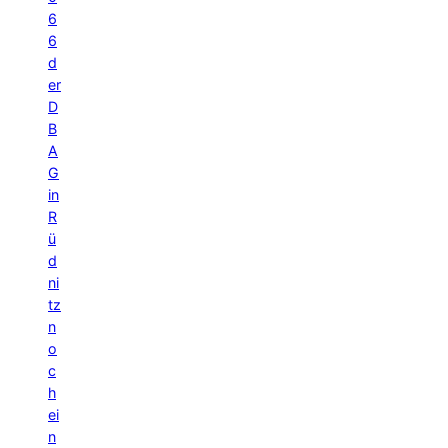
6
6
d
er
D
B
A
G
in
R
ü
d
ni
tz
n
o
c
h
ei
n