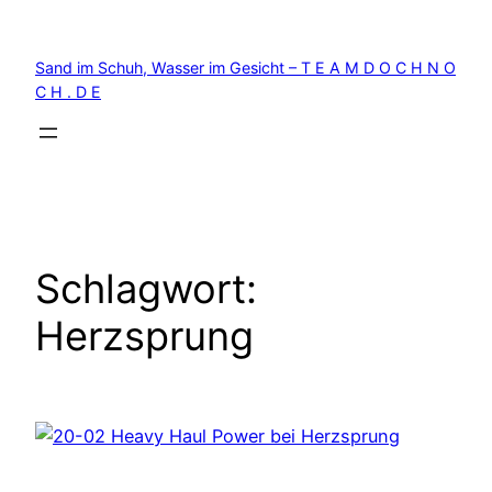
Zum
Inhalt
Sand im Schuh, Wasser im Gesicht – T E A M D O C H N O
springen
C H . D E
Schlagwort:
Herzsprung