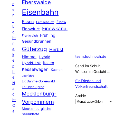
Eberswalde
n
e
Eisenbahn
n
-
Essen
Finow
Fernsehturm
Li
Finowkanal
Finowfurt
c
Frühling
Frankreich
ht
Gesundbrunnen
n
Güterzug
el
Herbst
k
Himmel
teamdochnoch.de
Hybrid
e
Hybrid-Lok
Italien
n
Sand im Schuh,
Kesselwagen
Kuchen
b
Wasser im Gesicht …
Leerfahrt
ei
für Frieden und
LK Dahme-Spreewald
N
Völkerfreundschaft
LK Oder-Spree
a
Mecklenburg-
c
Archiv
ht
Vorpommern
C
Mecklenburgische
a
Seenplatte