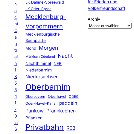
für Frieden und
LK Dahme-Spreewald
N
Völkerfreundschaft
LK Oder-Spree
a
Mecklenburg-
c
Archiv
ht
Vorpommern
C
Mecklenburgische
a
Seenplatte
p
Morgen
Mond
tr
Nacht
ai
Märkisch Oderland
n
Nachthimmel
NEB
1
Niederbarnim
8
Niedersachsen
5
Oberbarnim
5
4
Oberhavel
Oberbayern
ODEG
1
paddeln
Oder-Havel-Kanal
-
Pankow
Pfannkuchen
0
Pflanzen
in
Privatbahn
RE3
S