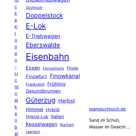
c
Dochnoch
k
Doppelstock
e
E-Lok
K
r
E-Triebwagen
o
Eberswalde
n
e
Eisenbahn
n
-
Essen
Finow
Fernsehturm
Li
Finowkanal
Finowfurt
c
Frühling
Frankreich
ht
Gesundbrunnen
n
Güterzug
el
Herbst
k
Himmel
teamdochnoch.de
Hybrid
e
Hybrid-Lok
Italien
n
Sand im Schuh,
Kesselwagen
Kuchen
b
Wasser im Gesicht …
Leerfahrt
ei