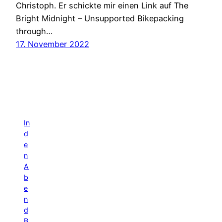
Christoph. Er schickte mir einen Link auf The
Bright Midnight – Unsupported Bikepacking
through…
17. November 2022
In
d
e
n
A
b
e
n
d
B