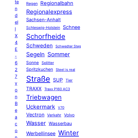
te
Regionalbahn
Regen
n
Regionalexpress
d
Sachsen-Anhalt
el
Schnee
Schleswig-Holstein
l
Schorfheide
X
4
Schweden
Schwedter Steg
E
Segeln
Sommer
-
6
Sonne
Splitter
Spritzkuchen
2
Steel is real
7
Straße
SUP
Tier
v
TRAXX
Traxx P160 AC3
o
Triebwagen
n
B
Uckermark
V70
e
Vectron
Volvo
Verkehr
a
Wasser
Wasserbau
c
o
Winter
Werbellinsee
n