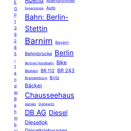
Abendhimmel
E
Auto
G
Angermünde
P
Bahn: Berlin-
1
Stettin
3
9
Barnim
2
Bayern
8
Berlin
Behmbrücke
5
-
Bike
Berliner Nordbahn
1
BR 243
BR 112
Blumen
a
Britz
Brandenburg
n
Bäcker
d
er
Chausseehaus
B
Danewitz
damals
e
DB AG
Diesel
h
m
Diesellok
b
Dieseltriebwagen
rü