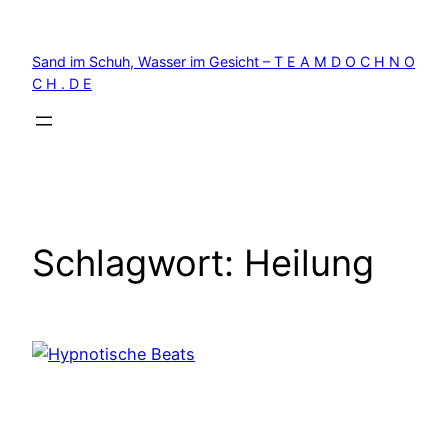
Zum
Inhalt
Sand im Schuh, Wasser im Gesicht – T E A M D O C H N O
springen
C H . D E
Schlagwort:
Heilung