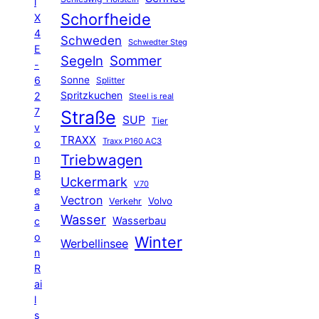
l
Schorfheide
X
4
Schweden
Schwedter Steg
E
Segeln
Sommer
-
6
Sonne
Splitter
Spritzkuchen
2
Steel is real
7
Straße
SUP
Tier
v
TRAXX
Traxx P160 AC3
o
Triebwagen
n
B
Uckermark
V70
e
Vectron
Volvo
Verkehr
a
Wasser
Wasserbau
c
o
Winter
Werbellinsee
n
R
ai
l
s