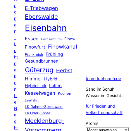
r
E-Triebwagen
o
Eberswalde
n
e
Eisenbahn
n
-
Essen
Finow
Fernsehturm
Li
Finowkanal
Finowfurt
c
Frühling
Frankreich
ht
Gesundbrunnen
n
Güterzug
el
Herbst
k
Himmel
teamdochnoch.de
Hybrid
e
Hybrid-Lok
Italien
n
Sand im Schuh,
Kesselwagen
Kuchen
b
Wasser im Gesicht …
Leerfahrt
ei
für Frieden und
LK Dahme-Spreewald
N
Völkerfreundschaft
LK Oder-Spree
a
Mecklenburg-
c
Archiv
ht
Vorpommern