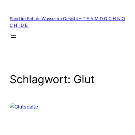
Zum
Inhalt
Sand im Schuh, Wasser im Gesicht – T E A M D O C H N O
springen
C H . D E
Schlagwort:
Glut