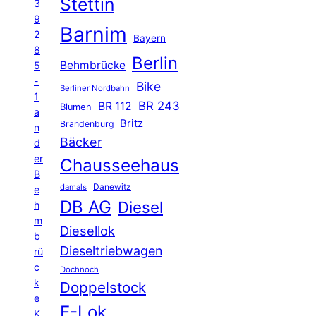
Stettin
3
9
Barnim
2
Bayern
8
Berlin
Behmbrücke
5
-
Bike
Berliner Nordbahn
1
BR 243
BR 112
Blumen
a
Britz
Brandenburg
n
Bäcker
d
er
Chausseehaus
B
Danewitz
damals
e
DB AG
Diesel
h
m
Diesellok
b
Dieseltriebwagen
rü
c
Dochnoch
k
Doppelstock
e
E-Lok
K