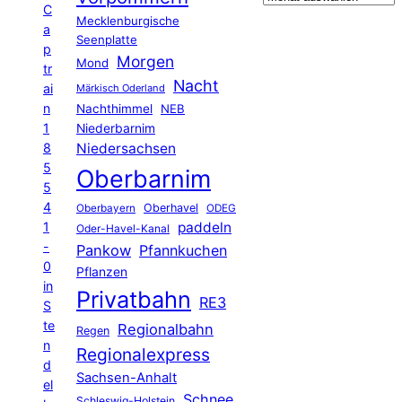
C
Mecklenburgische
a
Seenplatte
p
Morgen
Mond
tr
Nacht
ai
Märkisch Oderland
n
Nachthimmel
NEB
1
Niederbarnim
8
Niedersachsen
5
Oberbarnim
5
4
Oberhavel
Oberbayern
ODEG
1
paddeln
Oder-Havel-Kanal
-
Pankow
Pfannkuchen
0
Pflanzen
in
Privatbahn
RE3
S
te
Regionalbahn
Regen
n
Regionalexpress
d
Sachsen-Anhalt
el
Schnee
Schleswig-Holstein