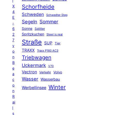
l
Schorfheide
X
4
Schweden
Schwedter Steg
E
Segeln
Sommer
-
6
Sonne
Splitter
Spritzkuchen
2
Steel is real
7
Straße
SUP
Tier
v
TRAXX
Traxx P160 AC3
o
Triebwagen
n
B
Uckermark
V70
e
Vectron
Volvo
Verkehr
a
Wasser
Wasserbau
c
o
Winter
Werbellinsee
n
R
ai
l
s