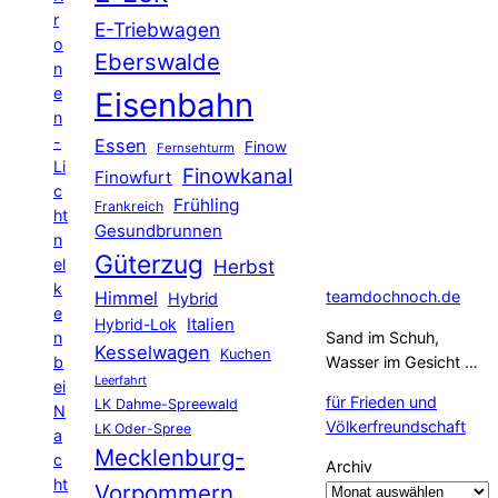
r
E-Triebwagen
o
Eberswalde
n
e
Eisenbahn
n
-
Essen
Finow
Fernsehturm
Li
Finowkanal
Finowfurt
c
Frühling
Frankreich
ht
Gesundbrunnen
n
Güterzug
el
Herbst
k
Himmel
teamdochnoch.de
Hybrid
e
Hybrid-Lok
Italien
n
Sand im Schuh,
Kesselwagen
Kuchen
b
Wasser im Gesicht …
Leerfahrt
ei
für Frieden und
LK Dahme-Spreewald
N
Völkerfreundschaft
LK Oder-Spree
a
Mecklenburg-
c
Archiv
ht
Vorpommern