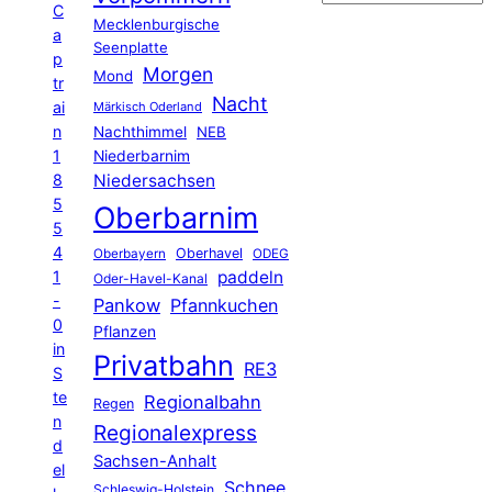
C
Mecklenburgische
a
Seenplatte
p
Morgen
Mond
tr
Nacht
ai
Märkisch Oderland
n
Nachthimmel
NEB
1
Niederbarnim
8
Niedersachsen
5
Oberbarnim
5
4
Oberhavel
Oberbayern
ODEG
1
paddeln
Oder-Havel-Kanal
-
Pankow
Pfannkuchen
0
Pflanzen
in
Privatbahn
RE3
S
te
Regionalbahn
Regen
n
Regionalexpress
d
Sachsen-Anhalt
el
Schnee
Schleswig-Holstein