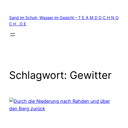
Zum
Inhalt
Sand im Schuh, Wasser im Gesicht – T E A M D O C H N O
springen
C H . D E
Schlagwort:
Gewitter