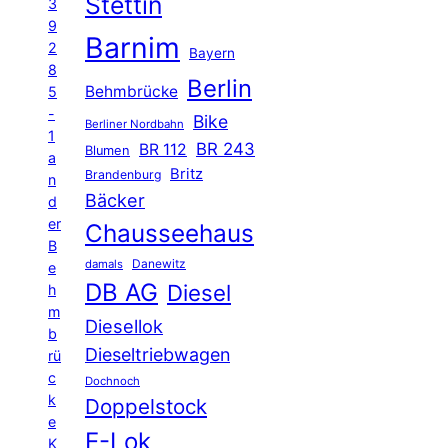
Stettin
3
9
Barnim
2
Bayern
8
Berlin
Behmbrücke
5
-
Bike
Berliner Nordbahn
1
BR 243
BR 112
Blumen
a
Britz
Brandenburg
n
Bäcker
d
er
Chausseehaus
B
Danewitz
damals
e
DB AG
Diesel
h
m
Diesellok
b
Dieseltriebwagen
rü
c
Dochnoch
k
Doppelstock
e
E-Lok
K