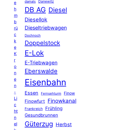
Danewitz
damals
e
DB AG
Diesel
h
m
Diesellok
b
Dieseltriebwagen
rü
c
Dochnoch
k
Doppelstock
e
E-Lok
K
r
E-Triebwagen
o
Eberswalde
n
e
Eisenbahn
n
-
Essen
Finow
Fernsehturm
Li
Finowkanal
Finowfurt
c
Frühling
Frankreich
ht
Gesundbrunnen
n
Güterzug
el
Herbst