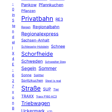
-
Pankow
Pfannkuchen
0
Pflanzen
in
Privatbahn
RE3
S
te
Regionalbahn
Regen
n
Regionalexpress
d
Sachsen-Anhalt
el
Schnee
Schleswig-Holstein
l
Schorfheide
X
4
Schweden
Schwedter Steg
E
Segeln
Sommer
-
6
Sonne
Splitter
Spritzkuchen
2
Steel is real
7
Straße
SUP
Tier
v
TRAXX
Traxx P160 AC3
o
Triebwagen
n
B
Uckermark
V70