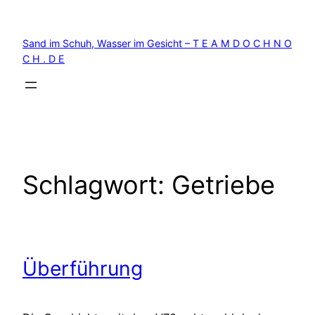
Zum
Inhalt
Sand im Schuh, Wasser im Gesicht – T E A M D O C H N O
springen
C H . D E
Schlagwort:
Getriebe
Überführung