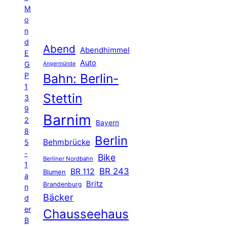
M
o
n
d
Abend
Abendhimmel
E
Auto
G
Angermünde
P
Bahn: Berlin-
1
Stettin
3
9
Barnim
2
Bayern
8
Berlin
Behmbrücke
5
-
Bike
Berliner Nordbahn
1
BR 243
BR 112
Blumen
a
Britz
Brandenburg
n
Bäcker
d
er
Chausseehaus
B