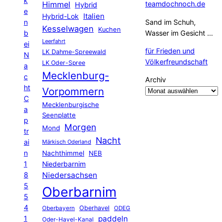
k
Himmel
teamdochnoch.de
Hybrid
e
Hybrid-Lok
Italien
n
Sand im Schuh,
Kesselwagen
Kuchen
b
Wasser im Gesicht …
Leerfahrt
ei
für Frieden und
LK Dahme-Spreewald
N
Völkerfreundschaft
LK Oder-Spree
a
Mecklenburg-
c
Archiv
ht
Vorpommern
C
Mecklenburgische
a
Seenplatte
p
Morgen
Mond
tr
Nacht
ai
Märkisch Oderland
n
Nachthimmel
NEB
1
Niederbarnim
8
Niedersachsen
5
Oberbarnim
5
4
Oberhavel
Oberbayern
ODEG
1
paddeln
Oder-Havel-Kanal