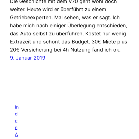
Die Geschichte mit dem V70 geht wohl doch
weiter. Heute wird er überführt zu einem
Getriebeexperten. Mal sehen, was er sagt. Ich
habe mich nach einiger Überlegung entschieden,
das Auto selbst zu überführen. Kostet nur wenig
Extrazeit und schont das Budget. 30€ Miete plus
20€ Versicherung bei 4h Nutzung fand ich ok.
9. Januar 2019
In
d
e
n
A