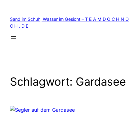
Zum
Inhalt
Sand im Schuh, Wasser im Gesicht – T E A M D O C H N O
springen
C H . D E
Schlagwort:
Gardasee