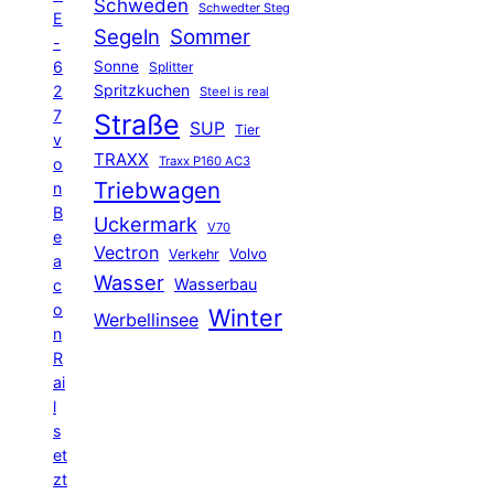
Schweden
Schwedter Steg
E
Segeln
Sommer
-
6
Sonne
Splitter
Spritzkuchen
2
Steel is real
7
Straße
SUP
Tier
v
TRAXX
Traxx P160 AC3
o
Triebwagen
n
B
Uckermark
V70
e
Vectron
Volvo
Verkehr
a
Wasser
Wasserbau
c
o
Winter
Werbellinsee
n
R
ai
l
s
et
zt