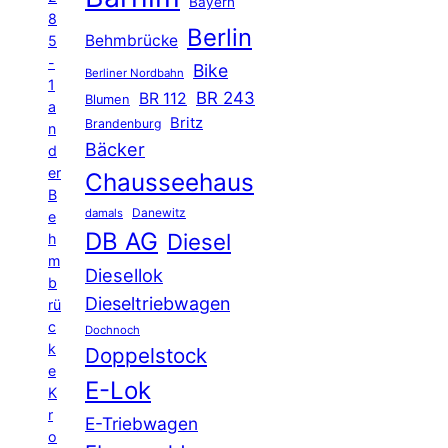
Bayern
8
Berlin
Behmbrücke
5
-
Bike
Berliner Nordbahn
1
BR 243
BR 112
Blumen
a
Britz
Brandenburg
n
Bäcker
d
er
Chausseehaus
B
Danewitz
damals
e
DB AG
Diesel
h
m
Diesellok
b
Dieseltriebwagen
rü
c
Dochnoch
k
Doppelstock
e
E-Lok
K
r
E-Triebwagen
o