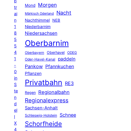
p
Morgen
Mond
tr
Nacht
ai
Märkisch Oderland
n
Nachthimmel
NEB
1
Niederbarnim
8
Niedersachsen
5
Oberbarnim
5
4
Oberhavel
Oberbayern
ODEG
1
paddeln
Oder-Havel-Kanal
-
Pankow
Pfannkuchen
0
Pflanzen
in
Privatbahn
RE3
S
te
Regionalbahn
Regen
n
Regionalexpress
d
Sachsen-Anhalt
el
Schnee
Schleswig-Holstein
l
Schorfheide
X
4