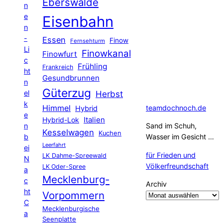
Eberswalde
n
e
Eisenbahn
n
-
Essen
Finow
Fernsehturm
Li
Finowkanal
Finowfurt
c
Frühling
Frankreich
ht
Gesundbrunnen
n
Güterzug
el
Herbst
k
Himmel
teamdochnoch.de
Hybrid
e
Hybrid-Lok
Italien
n
Sand im Schuh,
Kesselwagen
Kuchen
b
Wasser im Gesicht …
Leerfahrt
ei
für Frieden und
LK Dahme-Spreewald
N
Völkerfreundschaft
LK Oder-Spree
a
Mecklenburg-
c
Archiv
ht
Vorpommern
C
Mecklenburgische
a
Seenplatte