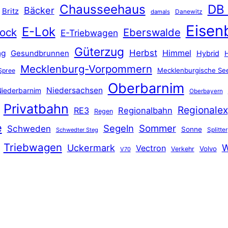
Chausseehaus
DB
Bäcker
Britz
Danewitz
damals
Eisen
E-Lok
ock
Eberswalde
E-Triebwagen
Güterzug
Herbst
Himmel
ng
Gesundbrunnen
Hybrid
Mecklenburg-Vorpommern
Mecklenburgische See
Spree
Oberbarnim
Niedersachsen
iederbarnim
Oberbayern
Privatbahn
Regionalex
RE3
Regionalbahn
Regen
e
Segeln
Sommer
Schweden
Sonne
Splitter
Schwedter Steg
Triebwagen
Uckermark
W
Vectron
Volvo
Verkehr
V70