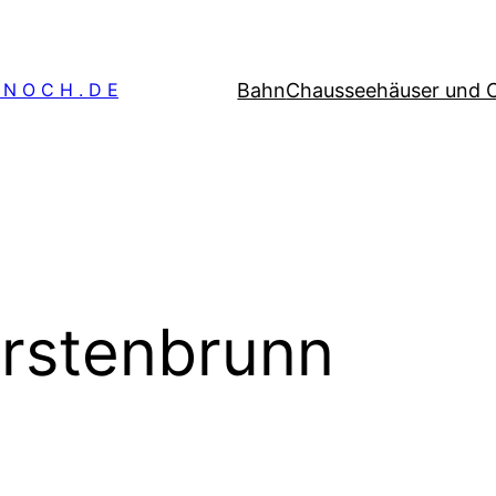
Bahn
Chausseehäuser und 
 N O C H . D E
rstenbrunn