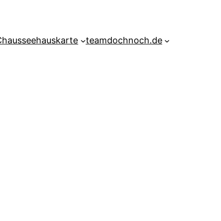
Chausseehauskarte
teamdochnoch.de