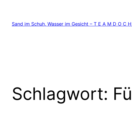
Zum
Inhalt
springen
Sand im Schuh, Wasser im Gesicht – T E A M D O C H
Schlagwort:
Fü