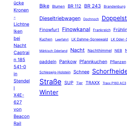
ücke
Bike
BR 243
BR 112
Blumen
Brandenburg
Kronen
-
Doppelst
Dieseltriebwagen
Dochnoch
Lichtne
Finowkanal
Finowfurt
Frühli
Frankreich
lken
bei
Kuchen
LK Dahme-Spreewald
LK Oder-
Leerfahrt
Nacht
Nacht
Nachthimmel
NEB
N
Märkisch Oderland
Captrai
n 185
Pankow
Pfannkuchen
paddeln
Pflanzen
541-0
Schorfheid
Schnee
Schleswig-Holstein
in
Straße
Stendel
SUP
TRAXX
Tier
Traxx P160 AC3
l
Winter
X4E-
627
von
Beacon
Rail