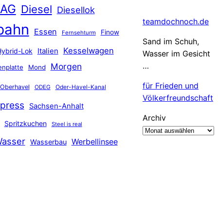
 AG
Diesel
Diesellok
teamdochnoch.de
bahn
Essen
Finow
Fernsehturm
Sand im Schuh,
Kesselwagen
Hybrid-Lok
Italien
Wasser im Gesicht
…
Morgen
nplatte
Mond
für Frieden und
Oberhavel
Oder-Havel-Kanal
ODEG
Völkerfreundschaft
press
Sachsen-Anhalt
Archiv
Spritzkuchen
Steel is real
asser
Werbellinsee
Wasserbau