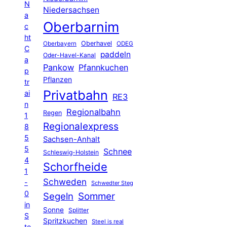
N
Niedersachsen
a
Oberbarnim
c
ht
Oberhavel
Oberbayern
ODEG
C
paddeln
Oder-Havel-Kanal
a
Pankow
Pfannkuchen
p
Pflanzen
tr
Privatbahn
ai
RE3
n
Regionalbahn
Regen
1
Regionalexpress
8
5
Sachsen-Anhalt
5
Schnee
Schleswig-Holstein
4
Schorfheide
1
Schweden
-
Schwedter Steg
0
Segeln
Sommer
in
Sonne
Splitter
S
Spritzkuchen
Steel is real
te