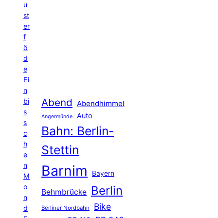
u
st
er
f
ö
d
e
Ei
n
Abend
bi
Abendhimmel
s
Auto
Angermünde
s
Bahn: Berlin-
c
h
Stettin
e
n
Barnim
Bayern
M
o
Berlin
Behmbrücke
n
Bike
d
Berliner Nordbahn