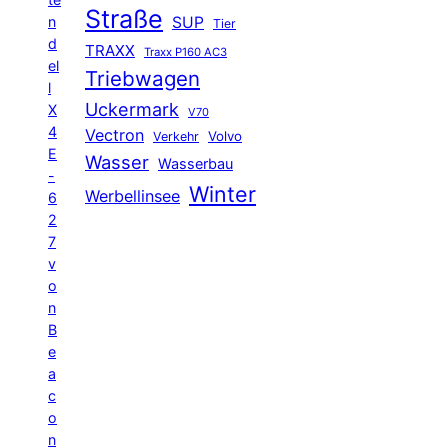
Straße
n
SUP
Tier
d
TRAXX
Traxx P160 AC3
el
Triebwagen
l
Uckermark
X
V70
4
Vectron
Volvo
Verkehr
E
Wasser
Wasserbau
-
Winter
Werbellinsee
6
2
7
v
o
n
B
e
a
c
o
n