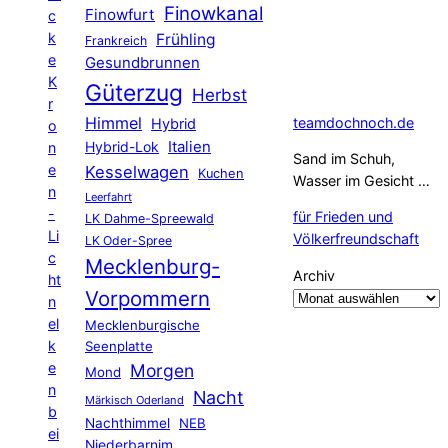
Finowkanal
Finowfurt
c
k
Frühling
Frankreich
e
Gesundbrunnen
K
Güterzug
Herbst
r
Himmel
teamdochnoch.de
Hybrid
o
Hybrid-Lok
Italien
n
Sand im Schuh,
e
Kesselwagen
Kuchen
Wasser im Gesicht …
n
Leerfahrt
-
für Frieden und
LK Dahme-Spreewald
Li
Völkerfreundschaft
LK Oder-Spree
c
Mecklenburg-
Archiv
ht
Vorpommern
n
el
Mecklenburgische
k
Seenplatte
e
Morgen
Mond
n
Nacht
Märkisch Oderland
b
Nachthimmel
NEB
ei
Niederbarnim