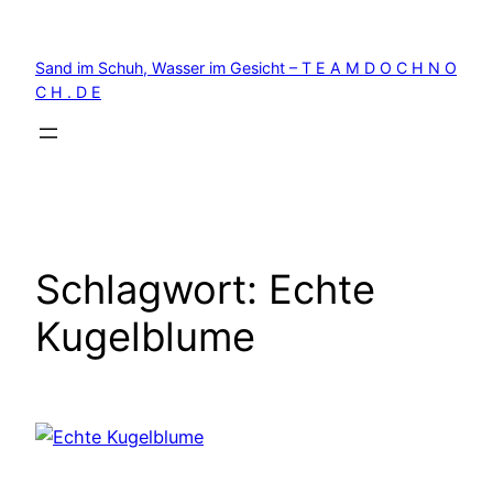
Zum
Inhalt
Sand im Schuh, Wasser im Gesicht – T E A M D O C H N O
springen
C H . D E
Schlagwort:
Echte
Kugelblume