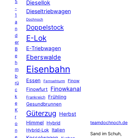
5
Diesellok
-
Dieseltriebwagen
1
Dochnoch
a
Doppelstock
n
d
E-Lok
er
E-Triebwagen
B
e
Eberswalde
h
Eisenbahn
m
b
Essen
Finow
Fernsehturm
rü
Finowkanal
Finowfurt
c
k
Frühling
Frankreich
e
Gesundbrunnen
K
Güterzug
Herbst
r
Himmel
teamdochnoch.de
Hybrid
o
Hybrid-Lok
Italien
n
Sand im Schuh,
e
Kesselwagen