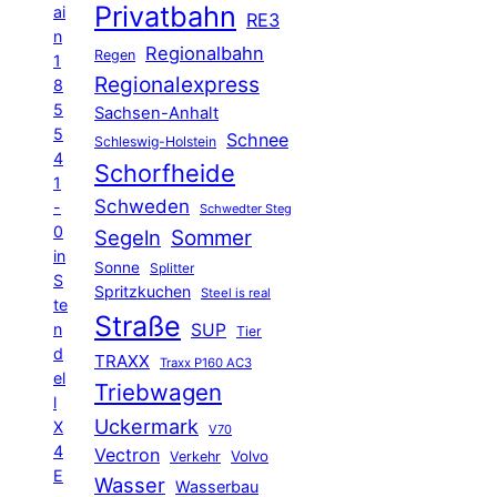
Privatbahn
ai
RE3
n
Regionalbahn
Regen
1
Regionalexpress
8
5
Sachsen-Anhalt
5
Schnee
Schleswig-Holstein
4
Schorfheide
1
Schweden
-
Schwedter Steg
0
Segeln
Sommer
in
Sonne
Splitter
S
Spritzkuchen
Steel is real
te
Straße
n
SUP
Tier
d
TRAXX
Traxx P160 AC3
el
Triebwagen
l
Uckermark
X
V70
4
Vectron
Volvo
Verkehr
E
Wasser
Wasserbau