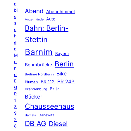
n
Abend
bi
Abendhimmel
s
Auto
Angermünde
s
Bahn: Berlin-
c
h
Stettin
e
n
Barnim
Bayern
M
o
Berlin
Behmbrücke
n
Bike
d
Berliner Nordbahn
E
BR 243
BR 112
Blumen
G
Britz
Brandenburg
P
Bäcker
1
Chausseehaus
3
9
Danewitz
damals
2
DB AG
Diesel
8