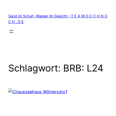
Zum
Inhalt
Sand im Schuh, Wasser im Gesicht – T E A M D O C H N O
springen
C H . D E
Schlagwort:
BRB: L24