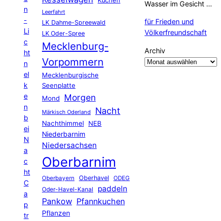
Kuchen
Wasser im Gesicht …
n
Leerfahrt
-
für Frieden und
LK Dahme-Spreewald
Li
Völkerfreundschaft
LK Oder-Spree
c
Mecklenburg-
Archiv
ht
Vorpommern
n
el
Mecklenburgische
k
Seenplatte
e
Morgen
Mond
n
Nacht
Märkisch Oderland
b
Nachthimmel
NEB
ei
Niederbarnim
N
Niedersachsen
a
Oberbarnim
c
ht
Oberhavel
Oberbayern
ODEG
C
paddeln
Oder-Havel-Kanal
a
Pankow
Pfannkuchen
p
Pflanzen
tr