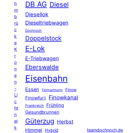
DB AG
Diesel
h
m
Diesellok
b
Dieseltriebwagen
rü
c
Dochnoch
k
Doppelstock
e
E-Lok
K
r
E-Triebwagen
o
Eberswalde
n
e
Eisenbahn
n
-
Essen
Finow
Fernsehturm
Li
Finowkanal
Finowfurt
c
Frühling
Frankreich
ht
Gesundbrunnen
n
Güterzug
el
Herbst
k
Himmel
teamdochnoch.de
Hybrid