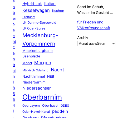
e
Hybrid-Lok
Italien
n
Sand im Schuh,
Kesselwagen
Kuchen
b
Wasser im Gesicht …
Leerfahrt
ei
für Frieden und
LK Dahme-Spreewald
N
Völkerfreundschaft
LK Oder-Spree
a
Mecklenburg-
c
Archiv
ht
Vorpommern
C
Mecklenburgische
a
Seenplatte
p
Morgen
Mond
tr
Nacht
ai
Märkisch Oderland
n
Nachthimmel
NEB
1
Niederbarnim
8
Niedersachsen
5
Oberbarnim
5
4
Oberhavel
Oberbayern
ODEG
1
paddeln
Oder-Havel-Kanal
-
Pankow
Pfannkuchen