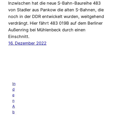
Inzwischen hat die neue S-Bahn-Baureihe 483
von Stadler aus Pankow die alten S-Bahnen, die
noch in der DDR entwickelt wurden, weitgehend
verdrängt. Hier fährt 483 019B auf dem Berliner
Außenring bei Mühlenbeck durch einen
Einschnitt.
16. Dezember 2022
In
d
e
n
A
b