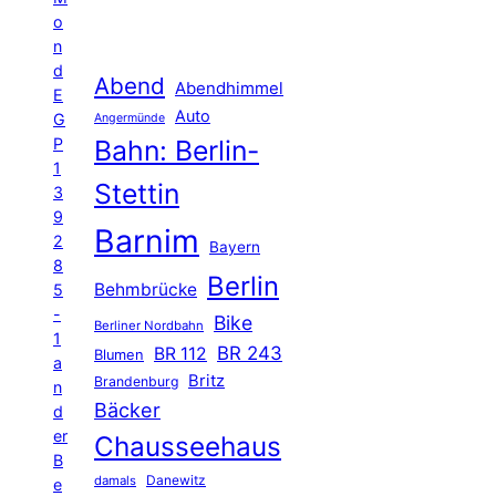
o
n
d
Abend
Abendhimmel
E
Auto
G
Angermünde
P
Bahn: Berlin-
1
Stettin
3
9
Barnim
2
Bayern
8
Berlin
Behmbrücke
5
-
Bike
Berliner Nordbahn
1
BR 243
BR 112
Blumen
a
Britz
Brandenburg
n
Bäcker
d
er
Chausseehaus
B
Danewitz
damals
e