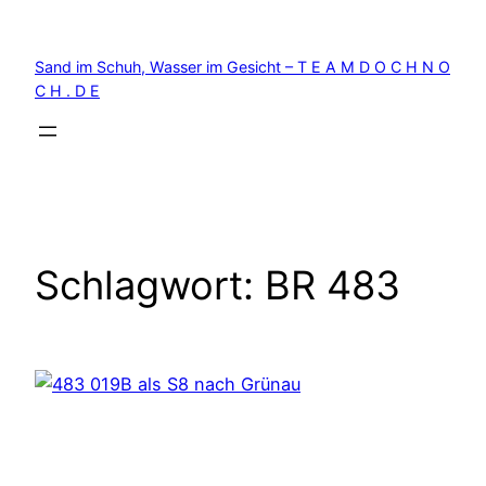
Zum
Inhalt
Sand im Schuh, Wasser im Gesicht – T E A M D O C H N O
springen
C H . D E
Schlagwort:
BR 483