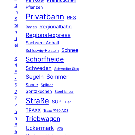
0
Pflanzen
in
Privatbahn
RE3
S
te
Regionalbahn
Regen
n
Regionalexpress
d
Sachsen-Anhalt
el
Schnee
Schleswig-Holstein
l
Schorfheide
X
4
Schweden
Schwedter Steg
E
Segeln
Sommer
-
6
Sonne
Splitter
Spritzkuchen
2
Steel is real
7
Straße
SUP
Tier
v
TRAXX
Traxx P160 AC3
o
Triebwagen
n
B
Uckermark
V70
e