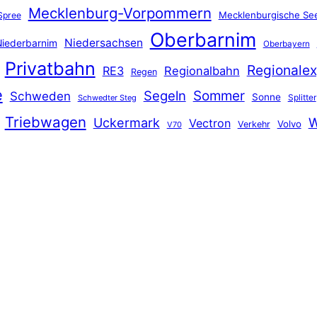
Mecklenburg-Vorpommern
Mecklenburgische See
Spree
Oberbarnim
Niedersachsen
iederbarnim
Oberbayern
Privatbahn
Regionalex
RE3
Regionalbahn
Regen
e
Segeln
Sommer
Schweden
Sonne
Splitter
Schwedter Steg
Triebwagen
Uckermark
W
Vectron
Volvo
Verkehr
V70