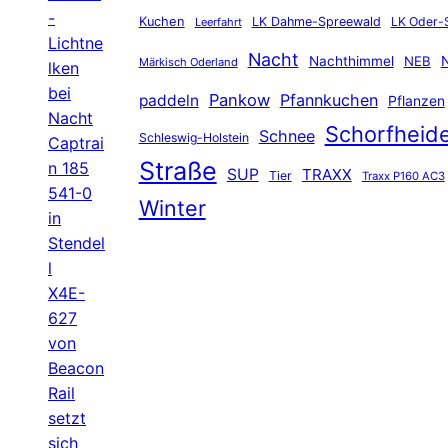
-
Kuchen
LK Dahme-Spreewald
LK Oder-
Leerfahrt
Lichtne
Nacht
Nachthimmel
NEB
N
Märkisch Oderland
lken
bei
Pankow
Pfannkuchen
paddeln
Pflanzen
Nacht
Schorfheid
Schnee
Schleswig-Holstein
Captrai
Straße
n 185
SUP
TRAXX
Tier
Traxx P160 AC3
541-0
Winter
in
Stendel
l
X4E-
627
von
Beacon
Rail
setzt
sich