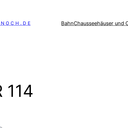
Bahn
Chausseehäuser und 
 N O C H . D E
 114