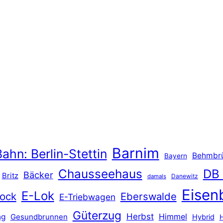
Barnim
ahn: Berlin-Stettin
Behmbr
Bayern
Chausseehaus
DB
Bäcker
Britz
Danewitz
damals
Eisen
E-Lok
ock
Eberswalde
E-Triebwagen
Güterzug
Herbst
Himmel
ng
Gesundbrunnen
Hybrid