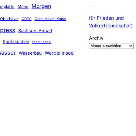
…
Morgen
nplatte
Mond
für Frieden und
Oberhavel
Oder-Havel-Kanal
ODEG
Völkerfreundschaft
press
Sachsen-Anhalt
Archiv
Spritzkuchen
Steel is real
asser
Werbellinsee
Wasserbau