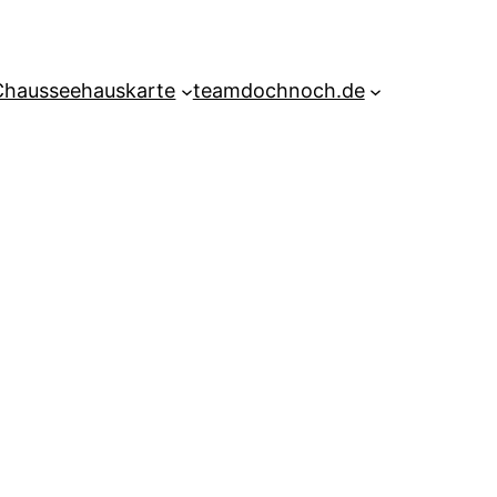
Chausseehauskarte
teamdochnoch.de