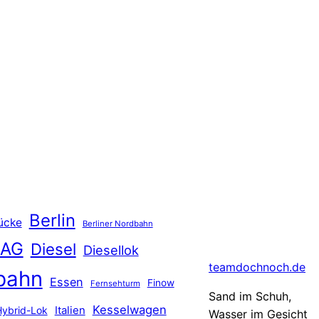
Berlin
ücke
Berliner Nordbahn
 AG
Diesel
Diesellok
teamdochnoch.de
bahn
Essen
Finow
Fernsehturm
Sand im Schuh,
Kesselwagen
Hybrid-Lok
Italien
Wasser im Gesicht