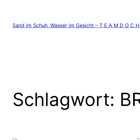
Zum
Inhalt
springen
Sand im Schuh, Wasser im Gesicht – T E A M D O C H
Schlagwort:
BR