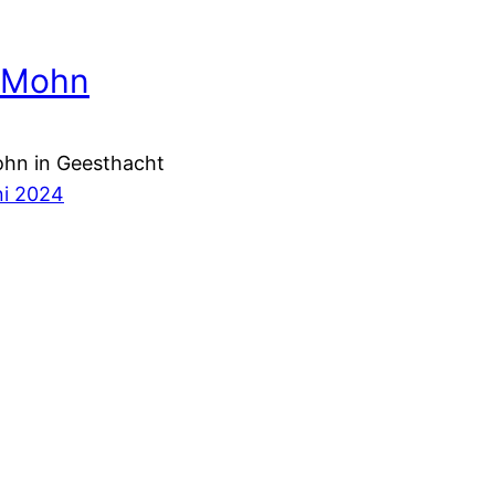
a Mohn
ohn in Geesthacht
ni 2024