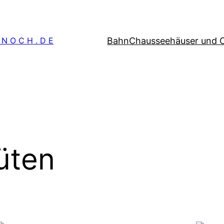
Bahn
Chausseehäuser und 
 N O C H . D E
üten