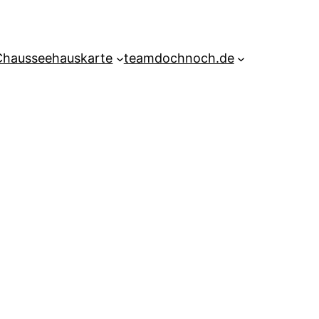
Chausseehauskarte
teamdochnoch.de