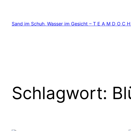
Zum
Inhalt
springen
Sand im Schuh, Wasser im Gesicht – T E A M D O C H
Schlagwort:
Bl