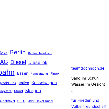
Berlin
ücke
Berliner Nordbahn
 AG
Diesel
Diesellok
teamdochnoch.de
bahn
Essen
Finow
Fernsehturm
Sand im Schuh,
Kesselwagen
Hybrid-Lok
Italien
Wasser im Gesicht
…
Morgen
nplatte
Mond
für Frieden und
Oberhavel
Oder-Havel-Kanal
ODEG
Völkerfreundschaft