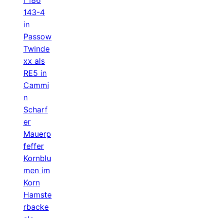
143-4
in
Passow
Twinde
xx als
RE5 in
Cammi
n
Scharf
er
Mauerp
feffer
Kornblu
men im
Korn
Hamste
rbacke