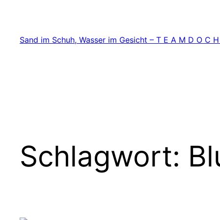
Zum
Inhalt
springen
Sand im Schuh, Wasser im Gesicht – T E A M D O C H
Schlagwort:
Bl