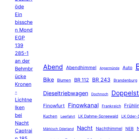
öde
Ein
bissche
n Mond
EGP
139
285-1
an der
B
Abend
Abendhimmel
Auto
Behmbr
Angermünde
ücke
Bike
BR 243
BR 112
Blumen
Brandenburg
Kronen
-
Doppelst
Dieseltriebwagen
Dochnoch
Lichtne
Finowkanal
Finowfurt
Frühli
Frankreich
lken
bei
Kuchen
LK Dahme-Spreewald
LK Oder-
Leerfahrt
Nacht
Nacht
Nachthimmel
NEB
N
Märkisch Oderland
Captrai
n 185