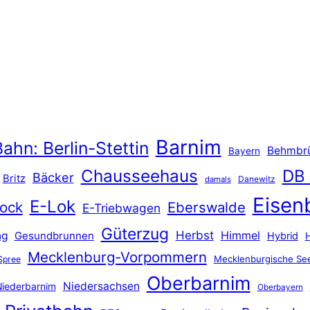
Barnim
ahn: Berlin-Stettin
Behmbr
Bayern
Chausseehaus
DB
Bäcker
Britz
Danewitz
damals
Eisen
E-Lok
ock
Eberswalde
E-Triebwagen
Güterzug
Herbst
Himmel
ng
Gesundbrunnen
Hybrid
Mecklenburg-Vorpommern
Mecklenburgische See
Spree
Oberbarnim
Niedersachsen
iederbarnim
Oberbayern