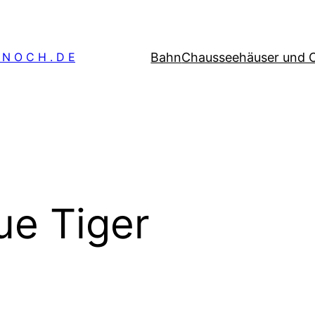
Bahn
Chausseehäuser und 
 N O C H . D E
ue Tiger