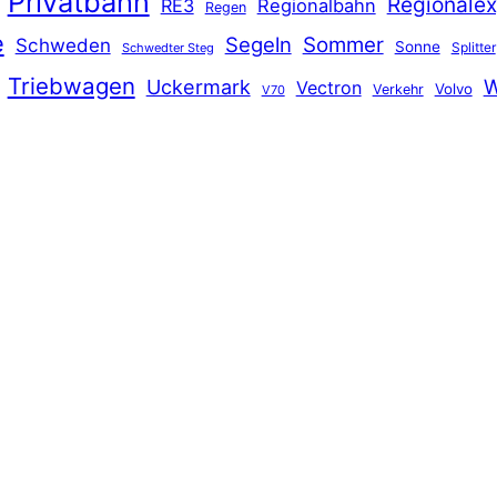
Privatbahn
Regionalex
RE3
Regionalbahn
Regen
e
Segeln
Sommer
Schweden
Sonne
Splitter
Schwedter Steg
Triebwagen
Uckermark
W
Vectron
Volvo
Verkehr
V70