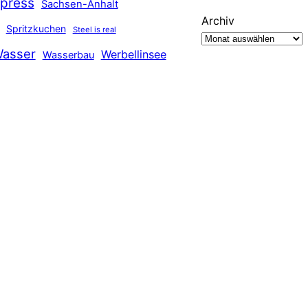
press
Sachsen-Anhalt
Archiv
Spritzkuchen
Steel is real
asser
Werbellinsee
Wasserbau