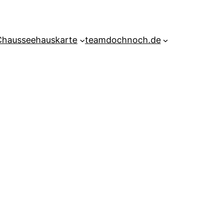
Chausseehauskarte
teamdochnoch.de