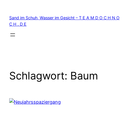
Zum
Inhalt
Sand im Schuh, Wasser im Gesicht – T E A M D O C H N O
springen
C H . D E
Schlagwort:
Baum