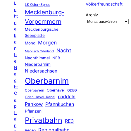
Li
Völkerfreundschaft
LK Oder-Spree
c
Mecklenburg-
Archiv
ht
Vorpommern
n
el
Mecklenburgische
k
Seenplatte
e
Morgen
Mond
n
Nacht
Märkisch Oderland
b
Nachthimmel
NEB
ei
Niederbarnim
N
Niedersachsen
a
Oberbarnim
c
ht
Oberhavel
Oberbayern
ODEG
C
paddeln
Oder-Havel-Kanal
a
Pankow
Pfannkuchen
p
Pflanzen
tr
Privatbahn
ai
RE3
n
Regionalbahn
Regen