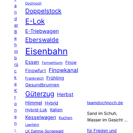
Dochnoch
a
Doppelstock
n
d
E-Lok
er
E-Triebwagen
B
e
Eberswalde
h
Eisenbahn
m
b
Essen
Finow
Fernsehturm
rü
Finowkanal
Finowfurt
c
k
Frühling
Frankreich
e
Gesundbrunnen
K
Güterzug
Herbst
r
Himmel
teamdochnoch.de
Hybrid
o
Hybrid-Lok
Italien
n
Sand im Schuh,
e
Kesselwagen
Kuchen
Wasser im Gesicht …
n
Leerfahrt
-
für Frieden und
LK Dahme-Spreewald