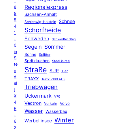
1
Regionalexpress
8
5
Sachsen-Anhalt
5
Schnee
Schleswig-Holstein
4
Schorfheide
1
Schweden
-
Schwedter Steg
0
Segeln
Sommer
in
Sonne
Splitter
S
Spritzkuchen
Steel is real
te
Straße
n
SUP
Tier
d
TRAXX
Traxx P160 AC3
el
Triebwagen
l
Uckermark
X
V70
4
Vectron
Volvo
Verkehr
E
Wasser
Wasserbau
-
Winter
Werbellinsee
6
2