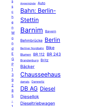
s
Auto
Angermünde
s
Bahn: Berlin-
c
h
Stettin
e
n
Barnim
Bayern
M
o
Berlin
Behmbrücke
n
Bike
d
Berliner Nordbahn
E
BR 243
BR 112
Blumen
G
Britz
Brandenburg
P
Bäcker
1
Chausseehaus
3
9
Danewitz
damals
2
DB AG
Diesel
8
5
Diesellok
-
Dieseltriebwagen
1