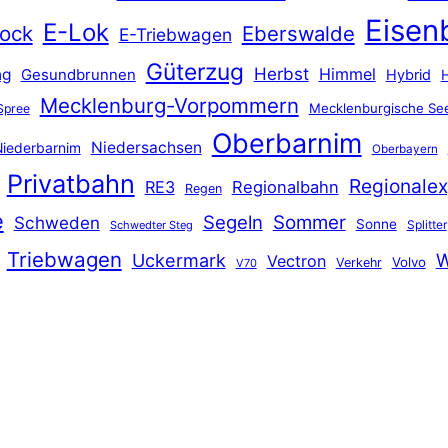
Eisen
E-Lok
ock
Eberswalde
E-Triebwagen
Güterzug
Herbst
Himmel
ng
Gesundbrunnen
Hybrid
Mecklenburg-Vorpommern
Mecklenburgische See
Spree
Oberbarnim
Niedersachsen
iederbarnim
Oberbayern
Privatbahn
Regionalex
RE3
Regionalbahn
Regen
e
Segeln
Sommer
Schweden
Sonne
Splitter
Schwedter Steg
Triebwagen
Uckermark
W
Vectron
Volvo
Verkehr
V70