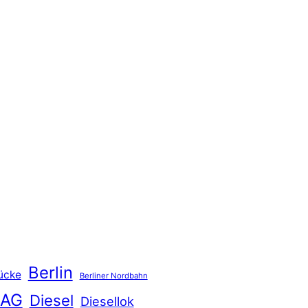
Berlin
ücke
Berliner Nordbahn
 AG
Diesel
Diesellok