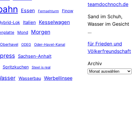
teamdochnoch.de
bahn
Essen
Finow
Fernsehturm
Sand im Schuh,
Kesselwagen
Hybrid-Lok
Italien
Wasser im Gesicht
…
Morgen
nplatte
Mond
für Frieden und
Oberhavel
Oder-Havel-Kanal
ODEG
Völkerfreundschaft
press
Sachsen-Anhalt
Archiv
Spritzkuchen
Steel is real
asser
Werbellinsee
Wasserbau