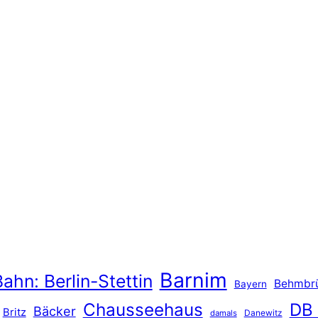
Barnim
ahn: Berlin-Stettin
Behmbr
Bayern
Chausseehaus
DB
Bäcker
Britz
Danewitz
damals