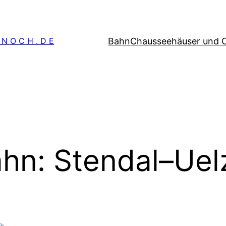
Bahn
Chausseehäuser und 
 N O C H . D E
hn: Stendal–Uel