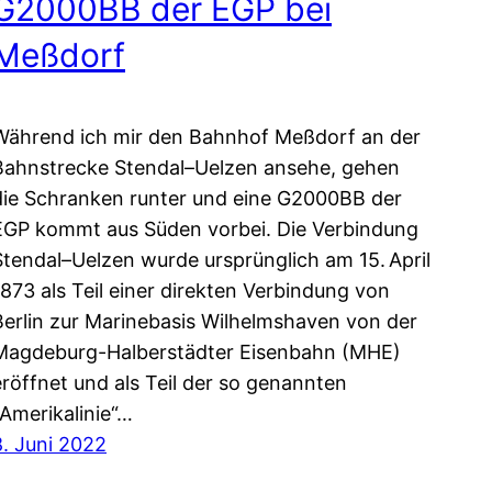
G2000BB der EGP bei
Meßdorf
Während ich mir den Bahnhof Meßdorf an der
Bahnstrecke Stendal–Uelzen ansehe, gehen
die Schranken runter und eine G2000BB der
EGP kommt aus Süden vorbei. Die Verbindung
Stendal–Uelzen wurde ursprünglich am 15. April
1873 als Teil einer direkten Verbindung von
Berlin zur Marinebasis Wilhelmshaven von der
Magdeburg-Halberstädter Eisenbahn (MHE)
eröffnet und als Teil der so genannten
„Amerikalinie“…
8. Juni 2022