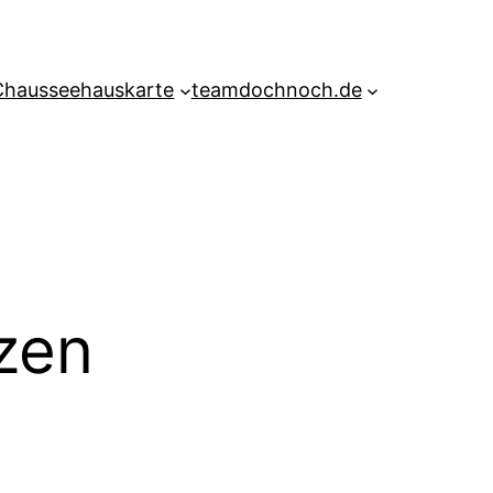
Chausseehauskarte
teamdochnoch.de
zen