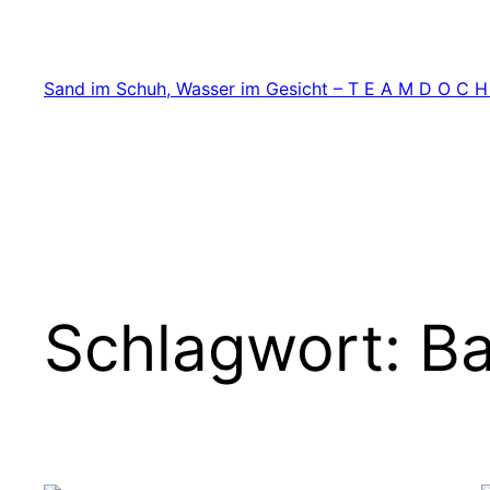
Zum
Inhalt
springen
Sand im Schuh, Wasser im Gesicht – T E A M D O C H
Schlagwort:
Ba