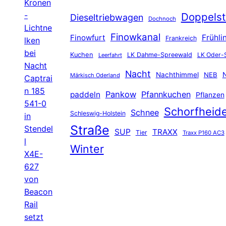
Kronen
-
Doppelst
Dieseltriebwagen
Dochnoch
Lichtne
Finowkanal
Finowfurt
Frühli
Frankreich
lken
bei
Kuchen
LK Dahme-Spreewald
LK Oder-
Leerfahrt
Nacht
Nacht
Nachthimmel
NEB
N
Märkisch Oderland
Captrai
n 185
Pankow
Pfannkuchen
paddeln
Pflanzen
541-0
Schorfheid
Schnee
Schleswig-Holstein
in
Straße
Stendel
SUP
TRAXX
Tier
Traxx P160 AC3
l
Winter
X4E-
627
von
Beacon
Rail
setzt