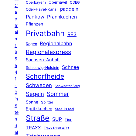
Oberhavel
Oberbayern
ODEG
C
paddeln
Oder-Havel-Kanal
a
Pankow
Pfannkuchen
p
Pflanzen
tr
Privatbahn
ai
RE3
n
Regionalbahn
Regen
1
Regionalexpress
8
5
Sachsen-Anhalt
5
Schnee
Schleswig-Holstein
4
Schorfheide
1
Schweden
-
Schwedter Steg
0
Segeln
Sommer
in
Sonne
Splitter
S
Spritzkuchen
Steel is real
te
Straße
n
SUP
Tier
d
TRAXX
Traxx P160 AC3
el