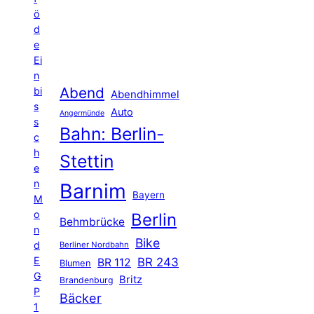
ö
d
e
Ei
n
Abend
bi
Abendhimmel
s
Auto
Angermünde
s
Bahn: Berlin-
c
h
Stettin
e
n
Barnim
Bayern
M
o
Berlin
Behmbrücke
n
Bike
d
Berliner Nordbahn
E
BR 243
BR 112
Blumen
G
Britz
Brandenburg
P
Bäcker
1