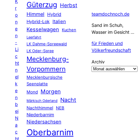
K
Güterzug
Herbst
r
Himmel
teamdochnoch.de
Hybrid
o
Hybrid-Lok
Italien
n
Sand im Schuh,
e
Kesselwagen
Kuchen
Wasser im Gesicht …
n
Leerfahrt
-
für Frieden und
LK Dahme-Spreewald
Li
Völkerfreundschaft
LK Oder-Spree
c
Mecklenburg-
Archiv
ht
Vorpommern
n
el
Mecklenburgische
k
Seenplatte
e
Morgen
Mond
n
Nacht
Märkisch Oderland
b
Nachthimmel
NEB
ei
Niederbarnim
N
Niedersachsen
a
Oberbarnim
c
ht