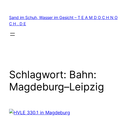
Zum
Inhalt
Sand im Schuh, Wasser im Gesicht – T E A M D O C H N O
springen
C H . D E
Schlagwort:
Bahn:
Magdeburg–Leipzig