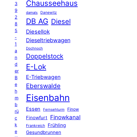
Chausseehaus
3
9
Danewitz
damals
2
DB AG
Diesel
8
5
Diesellok
-
Dieseltriebwagen
1
Dochnoch
a
Doppelstock
n
d
E-Lok
er
E-Triebwagen
B
e
Eberswalde
h
Eisenbahn
m
b
Essen
Finow
Fernsehturm
rü
Finowkanal
Finowfurt
c
k
Frühling
Frankreich
e
Gesundbrunnen