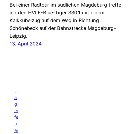
Bei einer Radtour im südlichen Magdeburg treffe
ich den HVLE-Blue-Tiger 330.1 mit einem
Kalkkübelzug auf dem Weg in Richtung
Schönebeck auf der Bahnstrecke Magdeburg–
Leipzig.
13. April 2024
L
a
g
er
fe
u
er