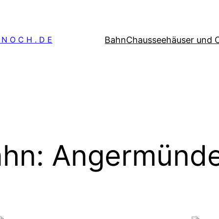
Bahn
Chausseehäuser und 
 N O C H . D E
hn: Angermünde