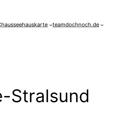
Chausseehauskarte
teamdochnoch.de
-Stralsund