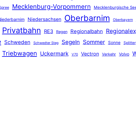
Mecklenburg-Vorpommern
Mecklenburgische See
Spree
Oberbarnim
Niedersachsen
iederbarnim
Oberbayern
Privatbahn
Regionalex
RE3
Regionalbahn
Regen
e
Segeln
Sommer
Schweden
Sonne
Splitter
Schwedter Steg
Triebwagen
Uckermark
W
Vectron
Volvo
Verkehr
V70