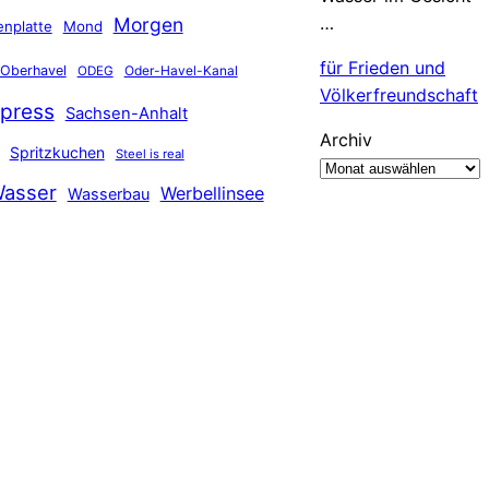
…
Morgen
nplatte
Mond
für Frieden und
Oberhavel
Oder-Havel-Kanal
ODEG
Völkerfreundschaft
press
Sachsen-Anhalt
Archiv
Spritzkuchen
Steel is real
asser
Werbellinsee
Wasserbau