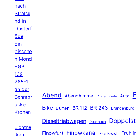
nach
Stralsu
nd in
Dusterf
öde
Ein
bissche
n Mond
EGP
139
285-1
an der
B
Abend
Abendhimmel
Auto
Behmbr
Angermünde
ücke
Bike
BR 243
BR 112
Blumen
Brandenburg
Kronen
-
Doppelst
Dieseltriebwagen
Dochnoch
Lichtne
Finowkanal
Finowfurt
Frühli
Frankreich
lken