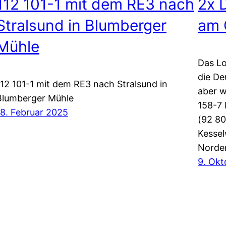
112 101-1 mit dem RE3 nach
2x 
Stralsund in Blumberger
am 
Mühle
Das Lo
die De
112 101-1 mit dem RE3 nach Stralsund in
aber w
Blumberger Mühle
158-7 
18. Februar 2025
(92 80
Kesse
Norde
9. Okt