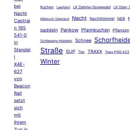
bei
Kuchen
LK Dahme-Spreewald
LK Oder-
Leerfahrt
Nacht
Nacht
Nachthimmel
NEB
N
Märkisch Oderland
Captrai
n 185
Pankow
Pfannkuchen
paddeln
Pflanzen
541-0
Schorfheid
Schnee
Schleswig-Holstein
in
Straße
Stendel
SUP
TRAXX
Tier
Traxx P160 AC3
l
Winter
X4E-
627
von
Beacon
Rail
setzt
sich
mit
ihrem
Zug in