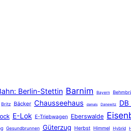
Barnim
ahn: Berlin-Stettin
Behmbr
Bayern
Chausseehaus
DB
Bäcker
Britz
Danewitz
damals
Eisen
E-Lok
ock
Eberswalde
E-Triebwagen
Güterzug
Herbst
Himmel
ng
Gesundbrunnen
Hybrid