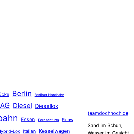
Berlin
ücke
Berliner Nordbahn
 AG
Diesel
Diesellok
teamdochnoch.de
bahn
Essen
Finow
Fernsehturm
Sand im Schuh,
Kesselwagen
Hybrid-Lok
Italien
Wasser im Gesicht