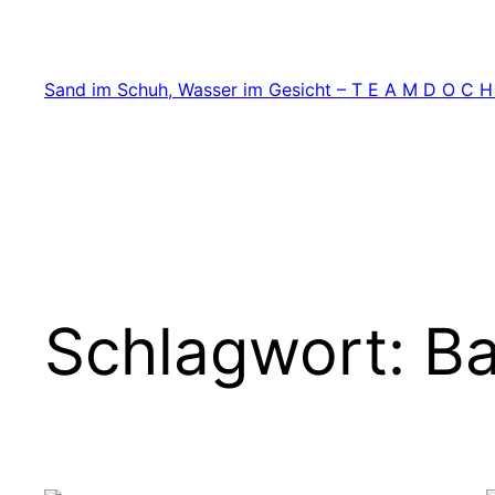
Zum
Inhalt
springen
Sand im Schuh, Wasser im Gesicht – T E A M D O C H
Schlagwort:
Ba