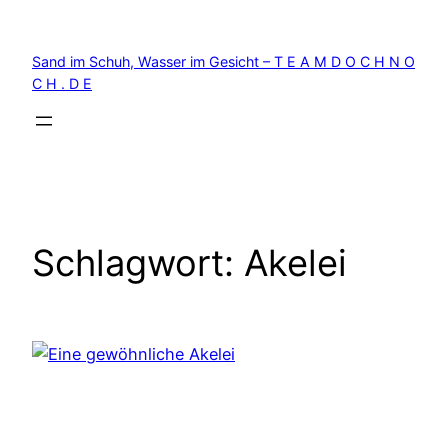
Zum
Inhalt
Sand im Schuh, Wasser im Gesicht – T E A M D O C H N O
springen
C H . D E
Schlagwort:
Akelei