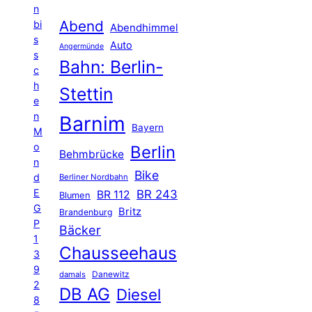
n
Abend
bi
Abendhimmel
s
Auto
Angermünde
s
Bahn: Berlin-
c
h
Stettin
e
n
Barnim
Bayern
M
o
Berlin
Behmbrücke
n
Bike
d
Berliner Nordbahn
E
BR 243
BR 112
Blumen
G
Britz
Brandenburg
P
Bäcker
1
Chausseehaus
3
9
Danewitz
damals
2
DB AG
Diesel
8