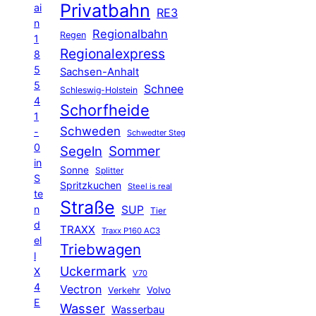
Privatbahn
ai
RE3
n
Regionalbahn
Regen
1
Regionalexpress
8
5
Sachsen-Anhalt
5
Schnee
Schleswig-Holstein
4
Schorfheide
1
Schweden
-
Schwedter Steg
0
Segeln
Sommer
in
Sonne
Splitter
S
Spritzkuchen
Steel is real
te
Straße
n
SUP
Tier
d
TRAXX
Traxx P160 AC3
el
Triebwagen
l
Uckermark
X
V70
4
Vectron
Volvo
Verkehr
E
Wasser
Wasserbau