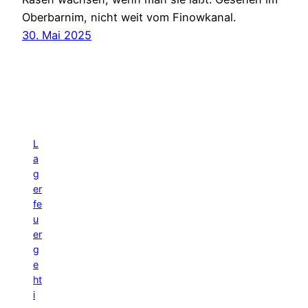
Oberbarnim, nicht weit vom Finowkanal.
30. Mai 2025
L
a
g
er
fe
u
er
g
e
ht
i