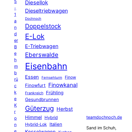
5
Diesellok
-
Dieseltriebwagen
1
Dochnoch
a
Doppelstock
n
d
E-Lok
er
E-Triebwagen
B
e
Eberswalde
h
Eisenbahn
m
b
Essen
Finow
Fernsehturm
rü
Finowkanal
Finowfurt
c
k
Frühling
Frankreich
e
Gesundbrunnen
K
Güterzug
Herbst
r
Himmel
teamdochnoch.de
Hybrid
o
Hybrid-Lok
Italien
n
Sand im Schuh,
e
Kesselwagen