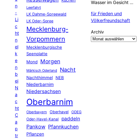
Kuchen
Wasser im Gesicht …
n
Leerfahrt
-
für Frieden und
LK Dahme-Spreewald
Li
Völkerfreundschaft
LK Oder-Spree
c
Mecklenburg-
Archiv
ht
Vorpommern
n
el
Mecklenburgische
k
Seenplatte
e
Morgen
Mond
n
Nacht
Märkisch Oderland
b
Nachthimmel
NEB
ei
Niederbarnim
N
Niedersachsen
a
Oberbarnim
c
ht
Oberhavel
Oberbayern
ODEG
C
paddeln
Oder-Havel-Kanal
a
Pankow
Pfannkuchen
p
Pflanzen
tr