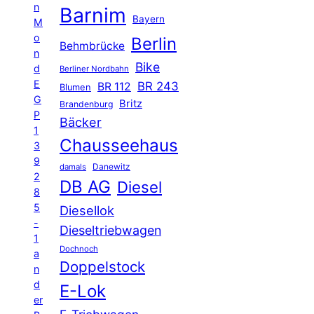
n
Barnim
Bayern
M
o
Berlin
Behmbrücke
n
Bike
d
Berliner Nordbahn
E
BR 243
BR 112
Blumen
G
Britz
Brandenburg
P
Bäcker
1
Chausseehaus
3
9
Danewitz
damals
2
DB AG
Diesel
8
5
Diesellok
-
Dieseltriebwagen
1
Dochnoch
a
Doppelstock
n
d
E-Lok
er