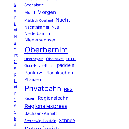
k
Seenplatte
e
Morgen
Mond
n
Nacht
Märkisch Oderland
b
Nachthimmel
NEB
ei
Niederbarnim
N
Niedersachsen
a
Oberbarnim
c
ht
Oberhavel
Oberbayern
ODEG
C
paddeln
Oder-Havel-Kanal
a
Pankow
Pfannkuchen
p
Pflanzen
tr
Privatbahn
ai
RE3
n
Regionalbahn
Regen
1
Regionalexpress
8
5
Sachsen-Anhalt
5
Schnee
Schleswig-Holstein
4
Schorfheide