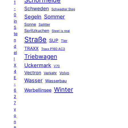
1
Schweden
-
Schwedter Steg
0
Segeln
Sommer
in
Sonne
Splitter
S
Spritzkuchen
Steel is real
te
Straße
n
SUP
Tier
d
TRAXX
Traxx P160 AC3
el
Triebwagen
l
Uckermark
X
V70
4
Vectron
Volvo
Verkehr
E
Wasser
Wasserbau
-
Winter
Werbellinsee
6
2
7
v
o
n
B