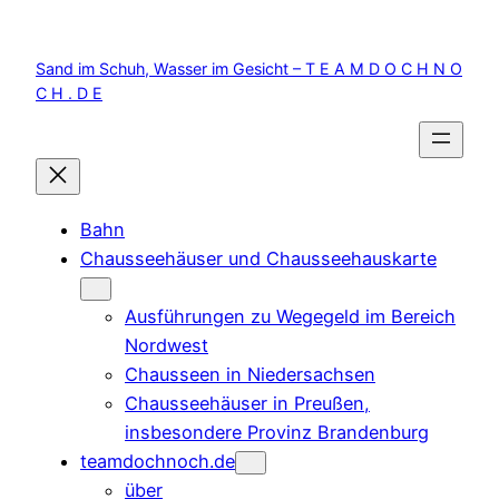
Zum
Inhalt
Sand im Schuh, Wasser im Gesicht – T E A M D O C H N O
springen
C H . D E
Bahn
Chausseehäuser und Chausseehauskarte
Ausführungen zu Wegegeld im Bereich
Nordwest
Chausseen in Niedersachsen
Chausseehäuser in Preußen,
insbesondere Provinz Brandenburg
teamdochnoch.de
über