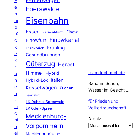
E-Triebwagen
B
e
Eberswalde
h
Eisenbahn
m
b
Essen
Finow
Fernsehturm
rü
Finowkanal
Finowfurt
c
k
Frühling
Frankreich
e
Gesundbrunnen
K
Güterzug
Herbst
r
Himmel
teamdochnoch.de
Hybrid
o
Hybrid-Lok
Italien
n
Sand im Schuh,
e
Kesselwagen
Kuchen
Wasser im Gesicht …
n
Leerfahrt
-
für Frieden und
LK Dahme-Spreewald
Li
Völkerfreundschaft
LK Oder-Spree
c
Mecklenburg-
Archiv
ht
Vorpommern
n
el
Mecklenburgische